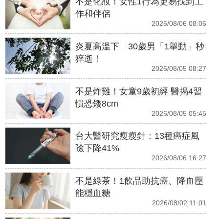
不是化妝！女性1行為更易找到工
作和伴侶
2026/08/06 08:06
炎夏高溫下 30歲男「1舉動」秒
猝逝！
2026/08/05 08:27
不是炸雞！女童9歲初經 醫揭4習
慣恐矮8cm
2026/08/05 05:45
台大醫研究瘦瘦針：13種癌症風
險下降41%
2026/08/06 16:27
不是綠茶！1飲品助抗癌、降血壓
能穩血糖
2026/08/02 11:01