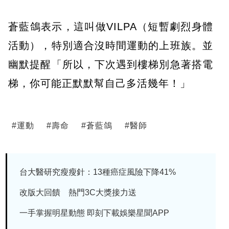
蒼藍鴿表示，這叫做VILPA（短暫劇烈身體
活動），特別適合沒時間運動的上班族。並
幽默提醒「所以，下次遇到樓梯別急著搭電
梯，你可能正默默幫自己多活幾年！」
#
運動
#
壽命
#
蒼藍鴿
#
醫師
台大醫研究瘦瘦針：13種癌症風險下降41%
改版大回饋 熱門3C大獎接力送
一手掌握明星動態 即刻下載娛樂星聞APP