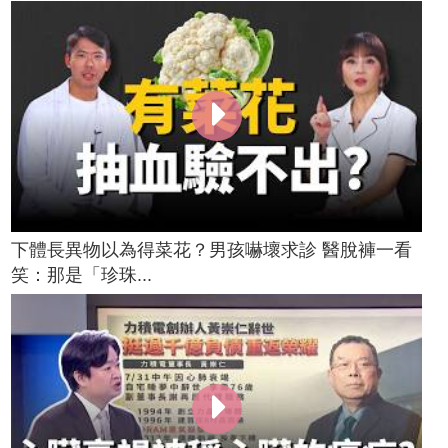
下體長異物以為得菜花？男孩嚇壞求診 醫脫褲一看
笑：那是「珍珠...