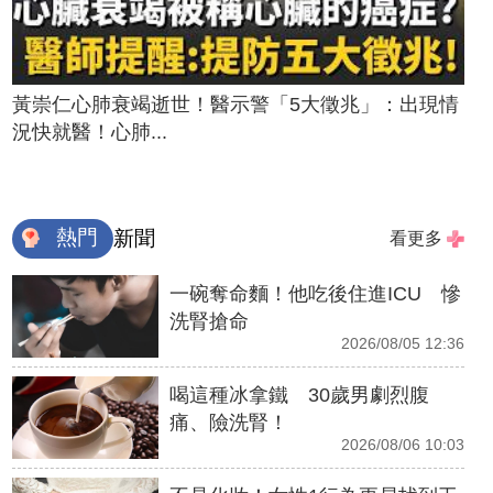
黃崇仁心肺衰竭逝世！醫示警「5大徵兆」：出現情
況快就醫！心肺...
熱門
新聞
看更多
一碗奪命麵！他吃後住進ICU 慘
洗腎搶命
2026/08/05 12:36
喝這種冰拿鐵 30歲男劇烈腹
痛、險洗腎！
2026/08/06 10:03