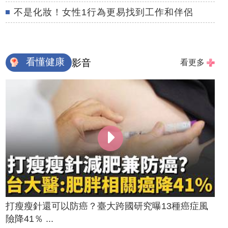
不是化妝！女性1行為更易找到工作和伴侶
看懂健康
影音
看更多
打瘦瘦針還可以防癌？臺大跨國研究曝13種癌症風
險降41％ ...