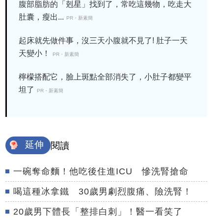
腹部脂肪的「剋星」找到了，常吃這幾物，吃走大
肚囊，瘦出...
PR・新素簡
起床就先做件事，沒三天小腹就不見了! 肚子一天
天變小！
PR・新素簡
檸檬搭配它，臉上斑點全部消失了，小肚子都變平
坦了
PR・新素簡
延伸
閱讀
一碗奪命麵！他吃後住進ICU 慘洗腎搶命
喝這種冰拿鐵 30歲男劇烈腹痛、險洗腎！
20歲男下體長「整排白刺」！醫一看笑了