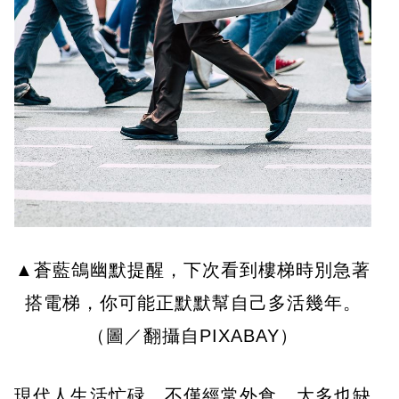
▲蒼藍鴿幽默提醒，下次看到樓梯時別急著
搭電梯，你可能正默默幫自己多活幾年。
（圖／翻攝自PIXABAY）
現代人生活忙碌，不僅經常外食，大多也缺