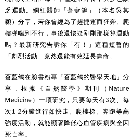
乏運動。網紅醫師「蒼藍鴿」（本名吳其
穎）分享，若你曾經為了趕捷運而狂奔、爬
樓梯喘到不行，事後還懷疑剛剛那樣算運動
嗎？最新研究告訴你「有！」這種短暫的
「劇烈活動」竟然還能有效延長壽命。
蒼藍鴿在臉書粉專「蒼藍鴿的醫學天地」分
享，根據《自然醫學》期刊（Nature
Medicine）一項研究，只要每天有3次、每
次1-2分鐘進行如快走、爬樓梯、奔跑等高
強度活動，就能顯著降低心血管疾病與全因
死亡率。