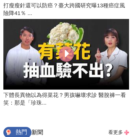
打瘦瘦針還可以防癌？臺大跨國研究曝13種癌症風
險降41％ ...
下體長異物以為得菜花？男孩嚇壞求診 醫脫褲一看
笑：那是「珍珠...
熱門
新聞
看更多