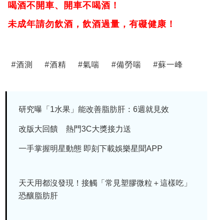
喝酒不開車、開車不喝酒！
未成年請勿飲酒，飲酒過量，有礙健康！
#
酒測
#
酒精
#
氣喘
#
備勞喘
#
蘇一峰
研究曝「1水果」能改善脂肪肝：6週就見效
改版大回饋 熱門3C大獎接力送
一手掌握明星動態 即刻下載娛樂星聞APP
天天用都沒發現！接觸「常見塑膠微粒＋這樣吃」
恐釀脂肪肝