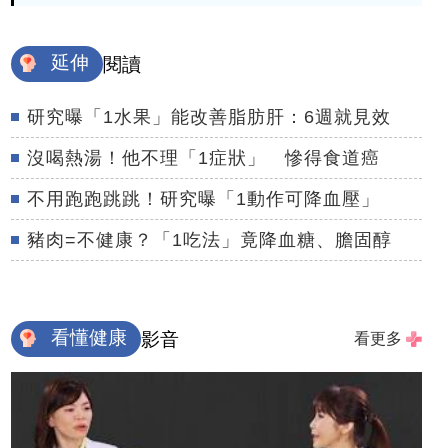
延伸
閱讀
研究曝「1水果」能改善脂肪肝：6週就見效
沒喝熱湯！他不理「1症狀」 慘得食道癌
不用跑跑跳跳！研究曝「1動作可降血壓」
豬肉=不健康？「1吃法」竟降血糖、膽固醇
看懂健康
影音
看更多