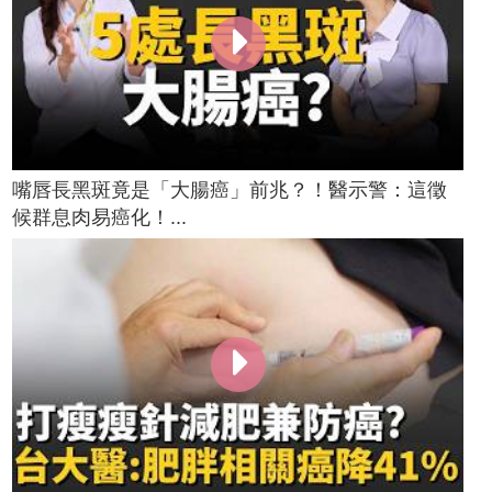
嘴唇長黑斑竟是「大腸癌」前兆？！醫示警：這徵
候群息肉易癌化！...