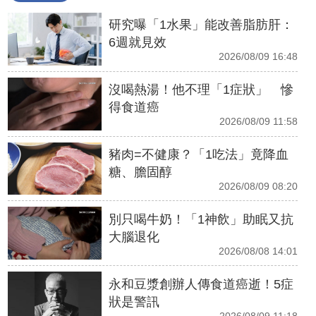
研究曝「1水果」能改善脂肪肝：
6週就見效
2026/08/09 16:48
沒喝熱湯！他不理「1症狀」 慘
得食道癌
2026/08/09 11:58
豬肉=不健康？「1吃法」竟降血
糖、膽固醇
2026/08/09 08:20
別只喝牛奶！「1神飲」助眠又抗
大腦退化
2026/08/08 14:01
永和豆漿創辦人傳食道癌逝！5症
狀是警訊
2026/08/09 11:18