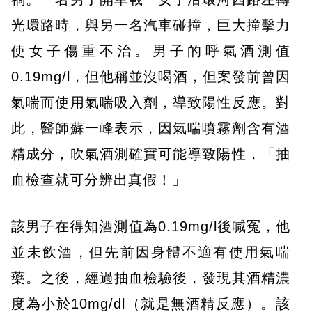
光環路時，與另一名汽車碰撞，巨大撞擊力
使女子傷重不治。男子的呼氣酒測值
0.19mg/l，但他稱並沒喝酒，但案發前曾因
氣喘而使用氣喘吸入劑，導致陽性反應。對
此，醫師蘇一峰表示，因氣喘噴霧劑含有酒
精成分，吹氣酒測確實可能導致陽性，「抽
血檢查就可分辨出真假！」
該男子在得知酒測值為0.19mg/l後喊冤，他
並未飲酒，但先前因身體不適有使用氣喘
藥。之後，經過抽血檢驗後，發現其酒精濃
度為小於10mg/dl（就是無酒精反應）。該