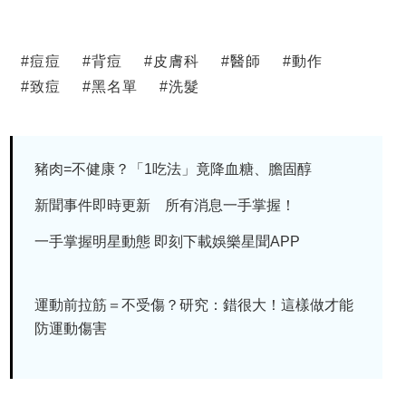
#
痘痘
#
背痘
#
皮膚科
#
醫師
#
動作
#
致痘
#
黑名單
#
洗髮
豬肉=不健康？「1吃法」竟降血糖、膽固醇
新聞事件即時更新 所有消息一手掌握！
一手掌握明星動態 即刻下載娛樂星聞APP
運動前拉筋＝不受傷？研究：錯很大！這樣做才能
防運動傷害