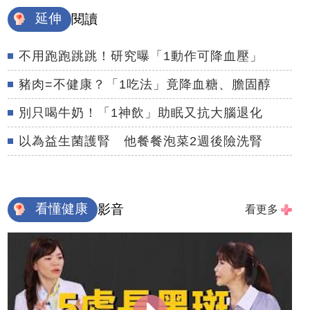
延伸
閱讀
不用跑跑跳跳！研究曝「1動作可降血壓」
豬肉=不健康？「1吃法」竟降血糖、膽固醇
別只喝牛奶！「1神飲」助眠又抗大腦退化
以為益生菌護腎 他餐餐泡菜2週後險洗腎
看懂健康
影音
看更多