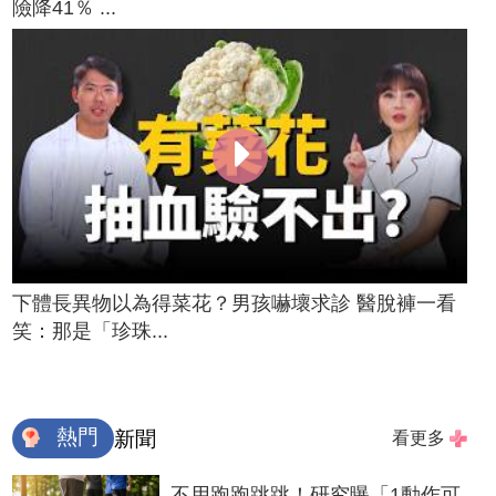
險降41％ ...
下體長異物以為得菜花？男孩嚇壞求診 醫脫褲一看
笑：那是「珍珠...
熱門
新聞
看更多
不用跑跑跳跳！研究曝「1動作可