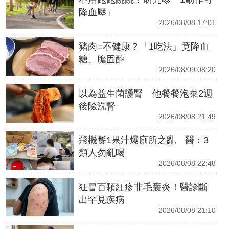
降血壓」
2026/08/08 17:01
豬肉=不健康？「1吃法」竟降血
糖、膽固醇
2026/08/09 08:20
以為益生菌護腎 他餐餐泡菜2週
後險洗腎
2026/08/08 21:49
飛機餐1果汁爆廁所之亂 醫：3
類人勿亂喝
2026/08/08 22:48
狂冒百顆紅疹非毛囊炎！醫診斷
出罕見疾病
2026/08/08 21:10