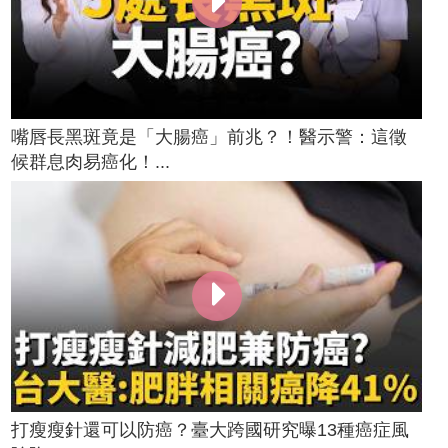
嘴唇長黑斑竟是「大腸癌」前兆？！醫示警：這徵
候群息肉易癌化！...
打瘦瘦針還可以防癌？臺大跨國研究曝13種癌症風