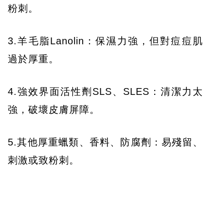
粉刺。
3.羊毛脂Lanolin：保濕力強，但對痘痘肌
過於厚重。
4.強效界面活性劑SLS、SLES：清潔力太
強，破壞皮膚屏障。
5.其他厚重蠟類、香料、防腐劑：易殘留、
刺激或致粉刺。