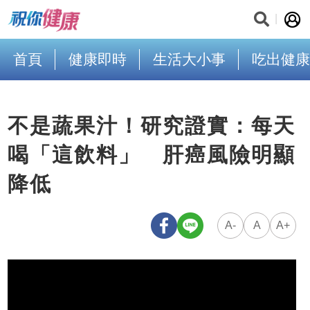
首頁
健康即時
生活大小事
吃出健康
不是蔬果汁！研究證實：每天
喝「這飲料」 肝癌風險明顯
降低
A-
A
A+