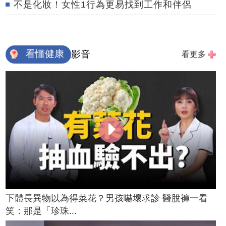
不是化妝！女性1行為更易找到工作和伴侶
看懂健康
影音
看更多
下體長異物以為得菜花？男孩嚇壞求診 醫脫褲一看
笑：那是「珍珠...