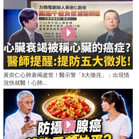
黃崇仁心肺衰竭逝世！醫示警「5大徵兆」：出現情
況快就醫！心肺...