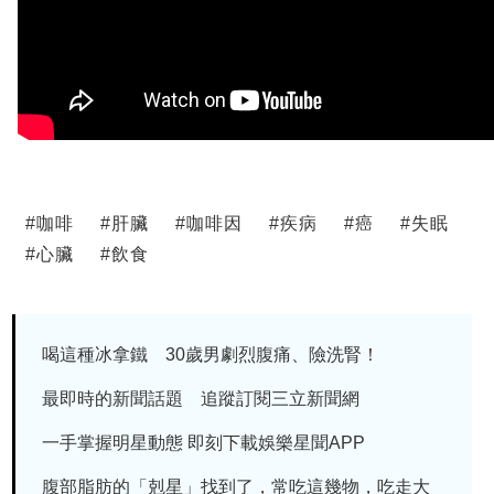
#
咖啡
#
肝臟
#
咖啡因
#
疾病
#
癌
#
失眠
#
心臟
#
飲食
喝這種冰拿鐵 30歲男劇烈腹痛、險洗腎！
最即時的新聞話題 追蹤訂閱三立新聞網
一手掌握明星動態 即刻下載娛樂星聞APP
腹部脂肪的「剋星」找到了，常吃這幾物，吃走大