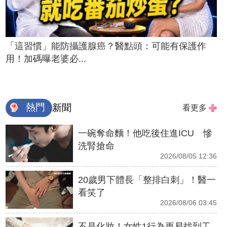
「這習慣」能防攝護腺癌？醫點頭：可能有保護作
用！加碼曝老婆必...
熱門
新聞
看更多
一碗奪命麵！他吃後住進ICU 慘
洗腎搶命
2026/08/05 12:36
20歲男下體長「整排白刺」！醫一
看笑了
2026/08/06 03:45
不是化妝！女性1行為更易找到工