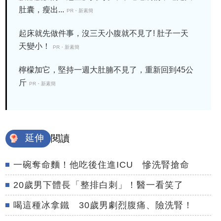
肚囊，瘦出...
PR・新素簡
起床就先做件事，沒三天小腹就不見了! 肚子一天
天變小！
PR・新素簡
檸檬加它，堅持一週大肚腩不見了，重新回到45公
斤
PR・新素簡
延伸
閱讀
一碗奪命麵！他吃後住進ICU 慘洗腎搶命
20歲男下體長「整排白刺」！醫一看笑了
喝這種冰拿鐵 30歲男劇烈腹痛、險洗腎！