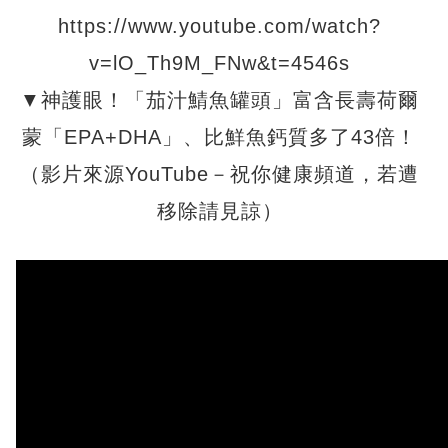
https://www.youtube.com/watch?
v=lO_Th9M_FNw&t=4546s
▼神護眼！「茄汁鯖魚罐頭」富含長壽荷爾
蒙「EPA+DHA」、比鮮魚鈣質多了43倍！
（影片來源YouTube－祝你健康頻道，若遭
移除請見諒）