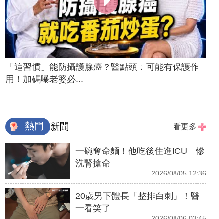
「這習慣」能防攝護腺癌？醫點頭：可能有保護作
用！加碼曝老婆必...
熱門
新聞
看更多
一碗奪命麵！他吃後住進ICU 慘
洗腎搶命
2026/08/05 12:36
20歲男下體長「整排白刺」！醫
一看笑了
2026/08/06 03:45