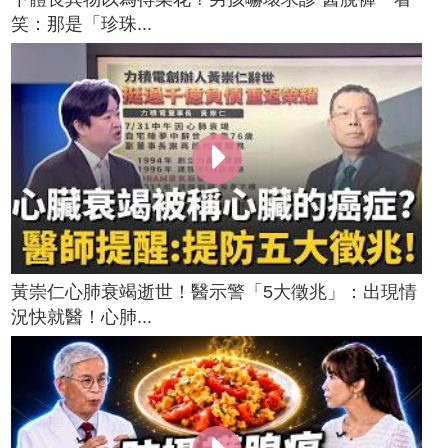
笑：那是「珍珠...
黃崇仁心肺衰竭逝世！醫示警「5大徵兆」：出現情
況快就醫！心肺...