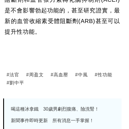
是不會影響勃起功能的，甚至研究證實，最
新的血管收縮素受體阻斷劑(ARB)甚至可以
提升性功能。
#
法官
#
周盈文
#
高血壓
#
中風
#
性功能
#
劉中平
喝這種冰拿鐵 30歲男劇烈腹痛、險洗腎！
新聞事件即時更新 所有消息一手掌握！