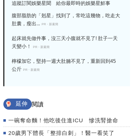
追蹤訂閱娛樂星聞 給你最即時的娛樂星鮮事
腹部脂肪的「剋星」找到了，常吃這幾物，吃走大
肚囊，瘦出...
PR・新素簡
起床就先做件事，沒三天小腹就不見了! 肚子一天
天變小！
PR・新素簡
檸檬加它，堅持一週大肚腩不見了，重新回到45
公斤
PR・新素簡
延伸
閱讀
一碗奪命麵！他吃後住進ICU 慘洗腎搶命
20歲男下體長「整排白刺」！醫一看笑了