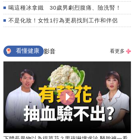
喝這種冰拿鐵 30歲男劇烈腹痛、險洗腎！
不是化妝！女性1行為更易找到工作和伴侶
看懂健康
影音
看更多
下體長異物以為得菜花？男孩嚇壞求診 醫脫褲一看