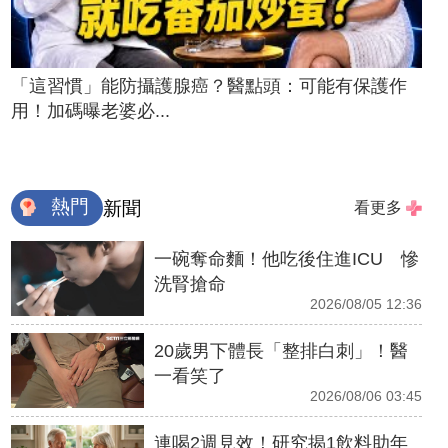
「這習慣」能防攝護腺癌？醫點頭：可能有保護作
用！加碼曝老婆必...
熱門
新聞
看更多
一碗奪命麵！他吃後住進ICU 慘
洗腎搶命
2026/08/05 12:36
20歲男下體長「整排白刺」！醫
一看笑了
2026/08/06 03:45
連喝2週見效！研究揭1飲料助年