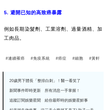
5. 避開已知的高致癌暴露
例如長期染髮劑、工業溶劑、過量酒精、加
工肉品。
#
連續罹癌
#
免疫系統
#
癌症
#
細胞
#
黃軒
20歲男下體長「整排白刺」！醫一看笑了
新聞事件即時更新 所有消息一手掌握！
追蹤訂閱娛樂星聞 給你最即時的娛樂星鮮事