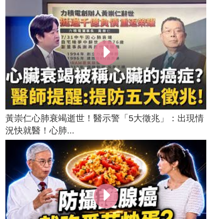
黃崇仁心肺衰竭逝世！醫示警「5大徵兆」：出現情
況快就醫！心肺...