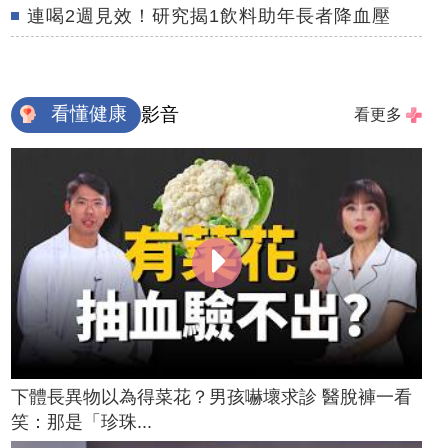
連喝2週見效！研究揭1飲料助年長者降血壓
看懂健康
影音
看更多
下體長異物以為得菜花？男孩嚇壞求診 醫脫褲一看
笑：那是「珍珠...