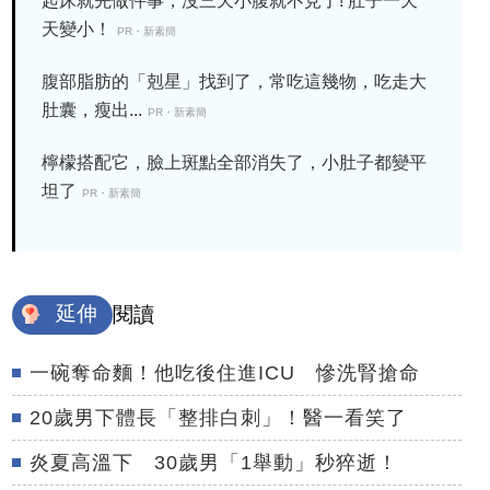
起床就先做件事，沒三天小腹就不見了! 肚子一天
天變小！
PR・新素簡
腹部脂肪的「剋星」找到了，常吃這幾物，吃走大
肚囊，瘦出...
PR・新素簡
檸檬搭配它，臉上斑點全部消失了，小肚子都變平
坦了
PR・新素簡
延伸
閱讀
一碗奪命麵！他吃後住進ICU 慘洗腎搶命
20歲男下體長「整排白刺」！醫一看笑了
炎夏高溫下 30歲男「1舉動」秒猝逝！