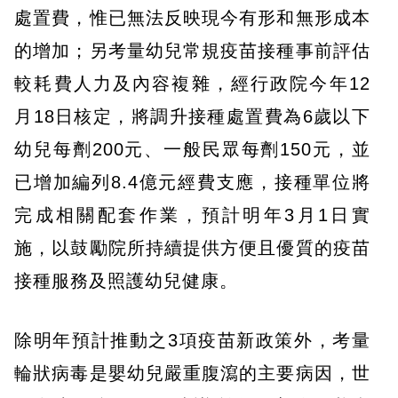
處置費，惟已無法反映現今有形和無形成本
的增加；另考量幼兒常規疫苗接種事前評估
較耗費人力及內容複雜，經行政院今年12
月18日核定，將調升接種處置費為6歲以下
幼兒每劑200元、一般民眾每劑150元，並
已增加編列8.4億元經費支應，接種單位將
完成相關配套作業，預計明年3月1日實
施，以鼓勵院所持續提供方便且優質的疫苗
接種服務及照護幼兒健康。
除明年預計推動之3項疫苗新政策外，考量
輪狀病毒是嬰幼兒嚴重腹瀉的主要病因，世