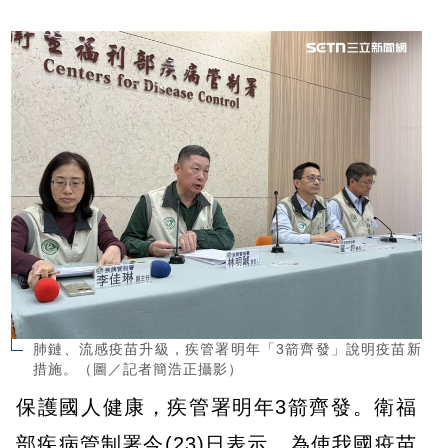
肺鏈、流感疫苗升級，疾管署明年「3箭齊發」說明疫苗新
措施。（圖／記者簡浩正攝影）
保護國人健康，疾管署明年3箭齊發。衛福
部疾病管制署今(23)日表示，為使我國疫苗