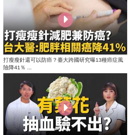
打瘦瘦針還可以防癌？臺大跨國研究曝13種癌症風
險降41％ ...