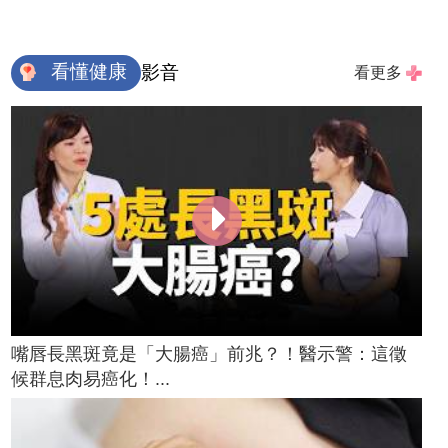
看懂健康
影音
看更多
嘴唇長黑斑竟是「大腸癌」前兆？！醫示警：這徵
候群息肉易癌化！...