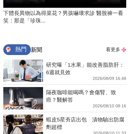
下體長異物以為得菜花？男孩嚇壞求診 醫脫褲一看
笑：那是「珍珠...
熱門
新聞
看更多
研究曝「1水果」能改善脂肪肝：
6週就見效
2026/08/09 16:48
隔夜咖啡能喝嗎？會傷腎、致
癌？醫解答
2026/08/10 08:16
蝦皮5星夯店出包 漬物驗出防腐
劑超標
2026/08/10 11:33