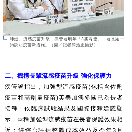
肺鏈、流感疫苗升級，疾管署明年「3箭齊發」，署長羅一
鈞說明疫苗新措施。（圖／記者簡浩正攝影）
二、機構長輩流感疫苗升級 強化保護力
疾管署指出，加強型流感疫苗(包括含佐劑
疫苗和高劑量疫苗)英美加澳多國已為長者
接種；依臨床試驗結果及國際接種建議顯
示，兩種加強型流感疫苗在長者保護效果相
近；經綜合評估整體成本效益及今年3月