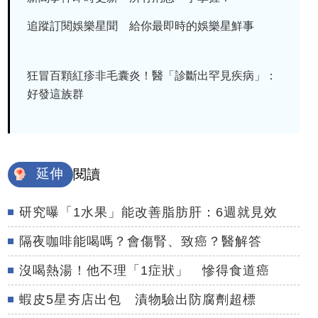
追蹤訂閱娛樂星聞 給你最即時的娛樂星鮮事
狂冒百顆紅疹非毛囊炎！醫「診斷出罕見疾病」：
好發這族群
延伸
閱讀
研究曝「1水果」能改善脂肪肝：6週就見效
隔夜咖啡能喝嗎？會傷腎、致癌？醫解答
沒喝熱湯！他不理「1症狀」 慘得食道癌
蝦皮5星夯店出包 漬物驗出防腐劑超標