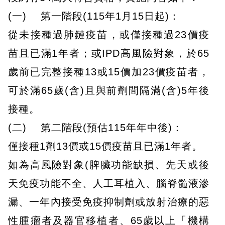
(一) 第一階段(115年1月15日起)：
從未接種過肺鏈疫苗，或僅接種過23價疫
苗且已滿1年者；或IPD高風險對象，於65
歲前已完整接種13或15價加23價疫苗者，
可於滿65歲(含)且與前劑間隔滿(含)5年後
接種。
(二) 第二階段(預估115年年中後)：
僅接種1劑13價或15價疫苗且已滿1年者。
如為高風險對象(脾臟功能缺損、先天或後
天免疫功能不全、人工耳植入、腦脊髓液滲
漏、一年內接受免疫抑制劑或放射治療的惡
性腫瘤者及器官移植者、65歲以上「機構