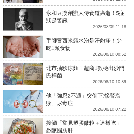
永和豆漿創辦人傳食道癌逝！5症
狀是警訊
2026/08/09 11:18
手腳冒西米露水泡是汗皰疹！少
吃1類食物
2026/08/10 08:52
北市抽驗涼麵！超商1款檢出沙門
氏桿菌
2026/08/10 10:59
他「強忍2不適」突倒下:慘腎衰
敗、尿毒症
2026/08/10 07:22
接觸「常見塑膠微粒＋這樣吃」
恐釀脂肪肝