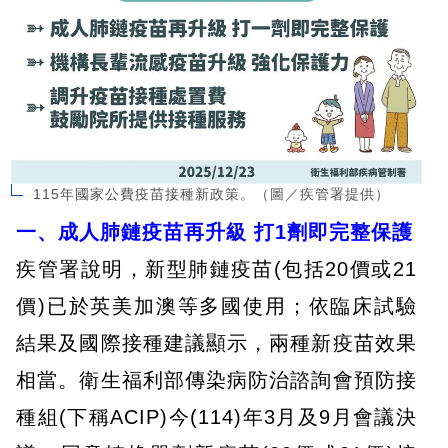
115年國家公費疫苗接種新政策。（圖／疾管署提供）
一、成人肺鏈疫苗再升級 打1劑即完整保護
疾管署說明，新型肺鏈疫苗(包括20價或21
價)已於英美加澳等多國使用；依臨床試驗
結果及國際接種建議顯示，兩種新疫苗效果
相當。衛生福利部傳染病防治諮詢會預防接
種組(下稱ACIP)今(114)年3月及9月會議決