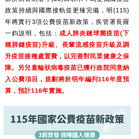
政策持續與國際接軌並更臻完備，明(115)
年將實行3項公費疫苗新政策，疾管署長羅
一鈞說明，包括：
成人肺炎鏈球菌疫苗(下
稱肺鏈疫苗)升級、長輩流感疫苗升級及調
升疫苗接種處置費，以完善對民眾健康之保
障。另兒童輪狀病毒疫苗已獲行政院同意納
入公費項目，規劃將於明年編列116年度預
算，預計116年實施。