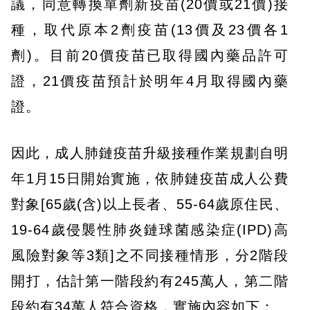
議，同意轉換單劑新疫苗(20價或21價)接
種，取代原本2劑疫苗(13價及23價各1
劑)。目前20價疫苗已取得國內藥品許可
證，21價疫苗預計於明年4月取得國內藥
證。
因此，成人肺鏈疫苗升級接種作業規劃自明
年1月15日開始實施，依肺鏈疫苗成人公費
對象[65歲(含)以上長者、55-64歲原住民、
19-64歲侵襲性肺炎鏈球菌感染症(IPD)高
風險對象等3類]之不同接種情形，分2階段
開打，估計第一階段約有245萬人，第二階
段約有34萬人符合資格，實施內容如下：