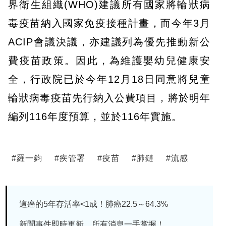
界衛生組織(WHO)建議所有國家將輪狀病
毒疫苗納入國家免疫接種計畫，而今年3月
ACIP會議決議，亦建議列為優先推動新公
費疫苗政策。因此，為維護嬰幼兒健康安
全，行政院已於今年12月18日同意將兒童
輪狀病毒疫苗先行納入公費項目，將於明年
編列116年度預算，並於116年實施。
#
羅一鈞
#
疾管署
#
疫苗
#
肺鏈
#
流感
這癌的5年存活率<1成！肺癌22.5～64.3%
新聞事件即時更新 所有消息一手掌握！