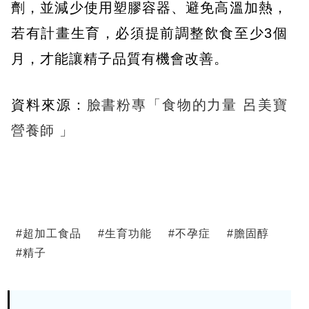
劑，並減少使用塑膠容器、避免高溫加熱，
若有計畫生育，必須提前調整飲食至少3個
月，才能讓精子品質有機會改善。
資料來源：
臉書粉專「食物的力量 呂美寶
營養師 」
#
超加工食品
#
生育功能
#
不孕症
#
膽固醇
#
精子