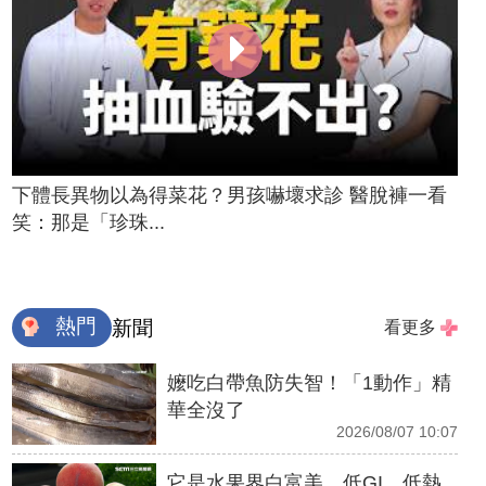
下體長異物以為得菜花？男孩嚇壞求診 醫脫褲一看
笑：那是「珍珠...
熱門
新聞
看更多
嬤吃白帶魚防失智！「1動作」精
華全沒了
2026/08/07 10:07
它是水果界白富美 低GI、低熱