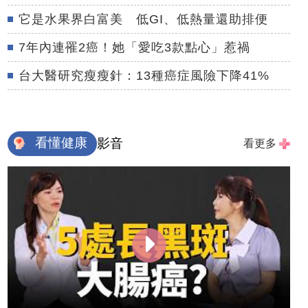
它是水果界白富美 低GI、低熱量還助排便
7年內連罹2癌！她「愛吃3款點心」惹禍
台大醫研究瘦瘦針：13種癌症風險下降41%
看懂健康
影音
看更多