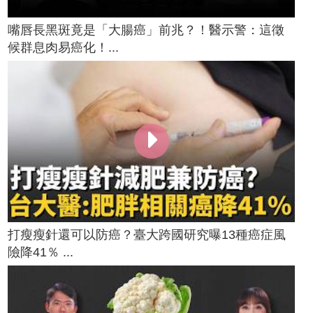
嘴唇長黑斑竟是「大腸癌」前兆？！醫示警：這徵
候群息肉易癌化！...
打瘦瘦針還可以防癌？臺大跨國研究曝13種癌症風
險降41％ ...