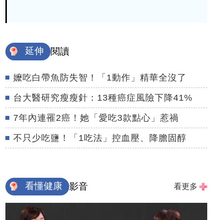
延伸
閱讀
嬤吃白帶魚防失智！「1動作」精華全沒了
台大醫研究瘦瘦針：13種癌症風險下降41%
7年內連罹2癌！她「愛吃3款點心」惹禍
不只少吃鹽！「1吃法」控血壓、降膽固醇
看懂健康
影音
看更多