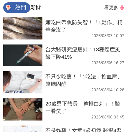
熱門
新聞
看更多
嬤吃白帶魚防失智！「1動作」精
華全沒了
2026/08/07 10:07
台大醫研究瘦瘦針：13種癌症風
險下降41%
2026/08/06 16:27
不只少吃鹽！「1吃法」控血壓、
降膽固醇
2026/08/04 10:28
20歲男下體長「整排白刺」！醫
一看笑了
2026/08/06 03:45
不是炸雞！女童9歲初經 醫揭4習