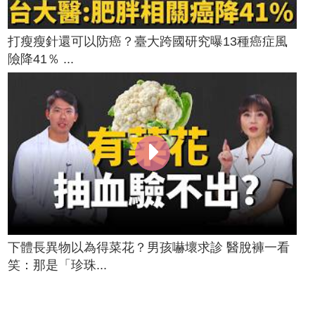
打瘦瘦針還可以防癌？臺大跨國研究曝13種癌症風
險降41％ ...
下體長異物以為得菜花？男孩嚇壞求診 醫脫褲一看
笑：那是「珍珠...