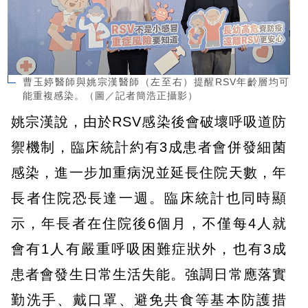
曹玉婷醫師與姚宗漢醫師（左至右）提醒RSV年齡層均可
能重複感染。（圖／記者簡浩正攝影）
姚宗漢說，由於RSV感染後會破壞呼吸道防
禦機制，臨床統計約有3成患者會併發細菌
感染，進一步加重病況並延長住院天數，年
長者住院恐長達一週。臨床統計也同時顯
示，年長者在住院後6個月，不僅每4人就
會有1人有嚴重呼吸困難症狀外，也有3成
患者會發生日常生活失能。強調日常應落實
勤洗手、戴口罩、避免共食等基本防護措