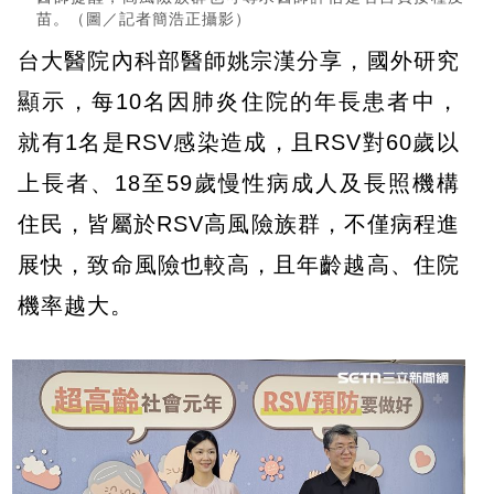
苗。（圖／記者簡浩正攝影）
台大醫院內科部醫師姚宗漢分享，國外研究
顯示，每10名因肺炎住院的年長患者中，
就有1名是RSV感染造成，且RSV對60歲以
上長者、18至59歲慢性病成人及長照機構
住民，皆屬於RSV高風險族群，不僅病程進
展快，致命風險也較高，且年齡越高、住院
機率越大。