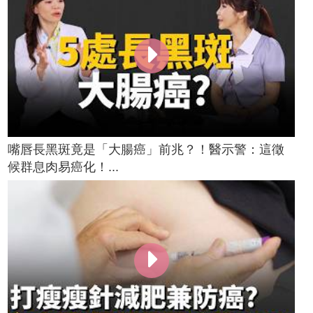
嘴唇長黑斑竟是「大腸癌」前兆？！醫示警：這徵
候群息肉易癌化！...