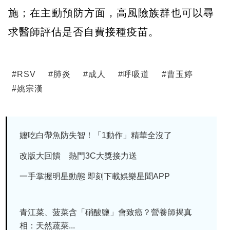
施；在主動預防方面，高風險族群也可以尋
求醫師評估是否自費接種疫苗。
#
RSV
#
肺炎
#
成人
#
呼吸道
#
曹玉婷
#
姚宗漢
嬤吃白帶魚防失智！「1動作」精華全沒了
改版大回饋 熱門3C大獎接力送
一手掌握明星動態 即刻下載娛樂星聞APP
青江菜、菠菜含「硝酸鹽」會致癌？營養師揭真
相：天然蔬菜...