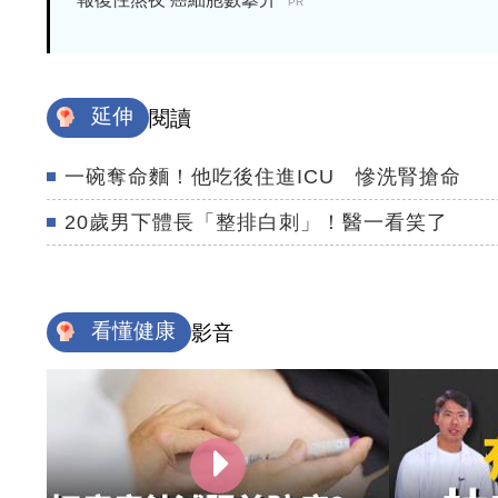
PR
延伸
閱讀
一碗奪命麵！他吃後住進ICU 慘洗腎搶命
20歲男下體長「整排白刺」！醫一看笑了
看懂健康
影音