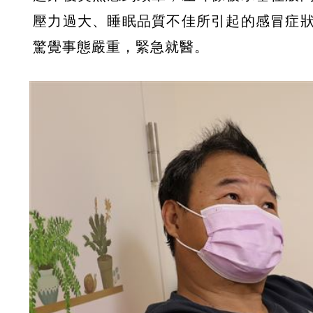
壓力過大、睡眠品質不佳所引起的感冒症
驚覺事態嚴重，緊急就醫。