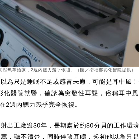
高壓氧等治療，2週內聽力幾乎恢復。（圖／衛福部彰化醫院提供）
以為只是睡眠不足或感冒未癒，可能是耳中風！
彰化醫院就醫，確診為突發性耳聾，俗稱耳中風
在2週內聽力幾乎完全恢復。
射出工廠逾30年，長期處於約80分貝的工作環
悶塞，聽不清楚，同時伴隨耳鳴，起初他以為只