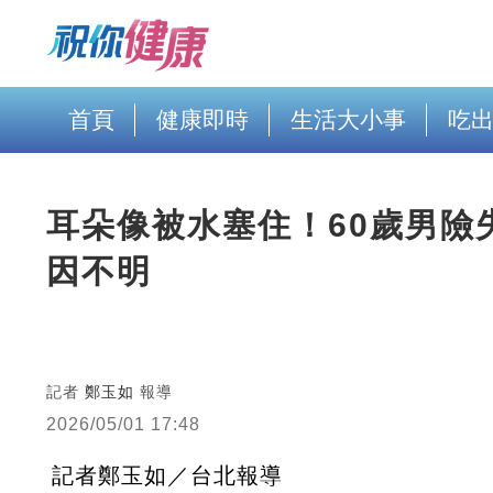
首頁
健康即時
生活大小事
吃
耳朵像被水塞住！60歲男險
因不明
記者
鄭玉如
報導
2026/05/01 17:48
記者鄭玉如／台北報導