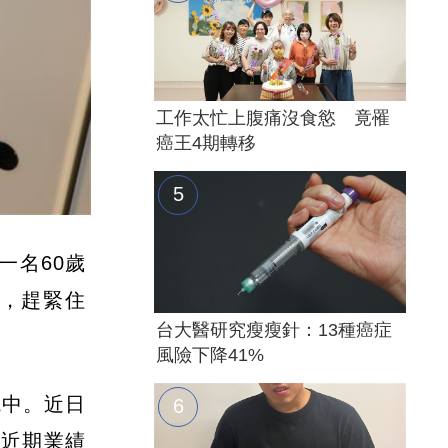
工作太忙上腹痛沒食慾 竟罹
癌王4期轉移
一名60歲
，趕緊住
台大醫研究瘦瘦針：13種癌症
風險下降41%
境中。近日
是近期業績