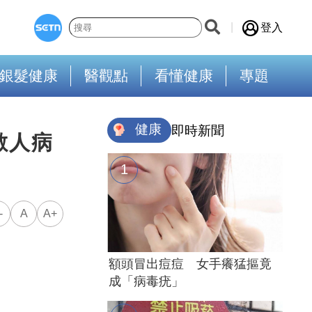
登入
銀髮健康
醫觀點
看懂健康
專題
健康
即時新聞
數人病
-
A
A+
額頭冒出痘痘 女手癢猛摳竟
成「病毒疣」