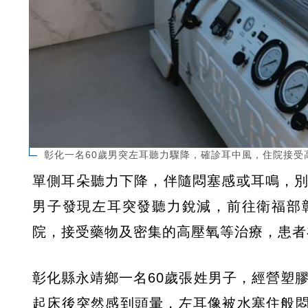
彰化一名60歲男突左耳聽力驟降，確診耳中風，住院接受
單側耳朵聽力下降，伴隨悶塞感或耳鳴，別
男子發現左耳突發聽力銳減，前往衛福部
院，接受藥物及密集的高壓氧等治療，患者
彰化縣永靖鄉一名60歲張姓男子，經營塑膠
起床後突然感到頭暈，左耳像被水塞住般