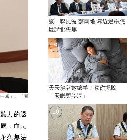
談中聯風波 蘇南維:靠近選舉怎
麼講都失焦
天天躺著數綿羊？教你擺脫
「安眠藥黑洞」
耳中風」。（圖
頻聽力的退
毛病，而是
臨永久無法