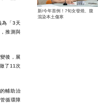
新/今年首例！7旬女發燒、腹
瀉染本土傷寒
義為「3天
明，推測與
病變後，展
做了11次
的輔助治
血管循環障