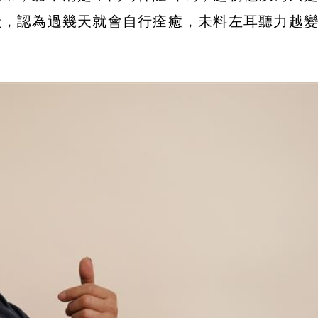
狀，認為過幾天就會自行痊癒，未料左耳聽力越