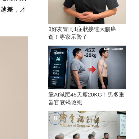
變越差，才
3好友冒同1症狀接連大腸癌
逝！專家示警了
靠AI減肥45天瘦20KG！男多重
器官衰竭險死