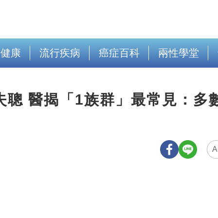
出健康
流行疾病
癌症百科
兩性學堂
失聰 醫揭「1族群」最常見：多
A