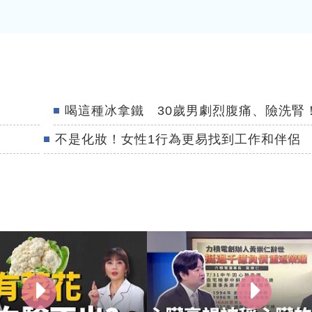
喝這種冰拿鐵 30歲男劇烈腹痛、險洗腎
不是化妝！女性1行為更易找到工作和伴侶