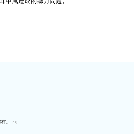
耳中風造成的聽力問題。
...
PR