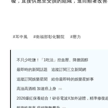
礙，直接供應至受損的組織，進而顯著改善
#
耳中風
#
衛福部彰化醫院
#
壓力
不只少吃鹽！「1吃法」控血壓、降膽固醇
最即時的新聞話題 追蹤訂閱三立新聞網
追蹤訂閱娛樂星聞 給你最即時的娛樂星鮮事
高油高酒精 加速癌上身
PR
2026爆紅保養組合！矽谷電波X加外泌體，精準修復超有
報復性熬夜 癌細胞數攀升