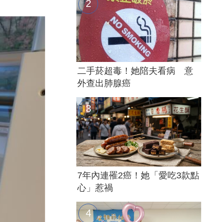
二手菸超毒！她陪夫看病 意
外查出肺腺癌
7年內連罹2癌！她「愛吃3款點
心」惹禍