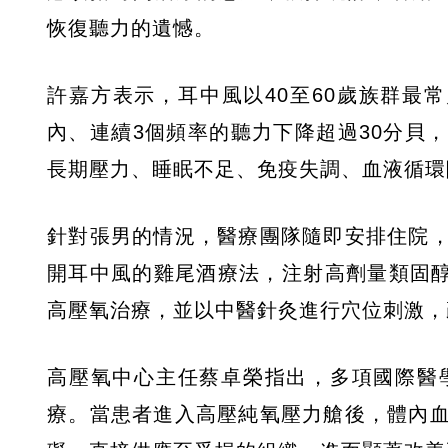
恢復聽力的遺憾。
許嘉方表示，耳中風以40至60歲族群最
內、連續3個頻率的聽力下降超過30分貝
長期壓力、睡眠不足、免疫失調、血液循環
針對張男的情況，醫療團隊隨即安排住院
開耳中風的雞尾酒療法，注射高劑量類固醇
高壓氧治療，並以中醫針灸進行穴位刺激，
高壓氧中心主任蔡卓榮指出，多項國際醫
療。當患者進入高壓純氧壓力艙後，體內