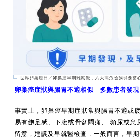
世界卵巢癌日／卵巢癌早期難察覺，六大高危險族群要當
卵巢癌症狀與腸胃不適相似 多數患者發現
事實上，卵巢癌早期症狀常與腸胃不適或
易有飽足感、下腹或骨盆悶痛、 頻尿或急
留意，建議及早就醫檢查，一般而言，早期發