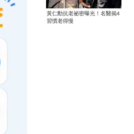
黃仁勳抗老祕密曝光！名醫揭4
習慣老得慢