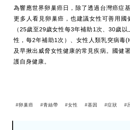
為響應世界卵巢癌日，除了透過台灣癌症
更多人看見卵巢癌，也建議女性可善用國
（25歲至29歲女性每3年補助1次、30歲
性，每2年補助1次）、女性人類乳突病毒(H
及早揪出威脅女性健康的常見疾病。國健
護自身健康。
#
卵巢癌
#
青絲帶
#
女性
#
基因
#
症狀
#