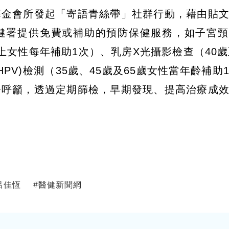
基金會所發起「寄語青絲帶」社群行動，藉由貼
健署提供免費或補助的預防保健服務，如子宮頸
以上女性每年補助1次）、乳房X光攝影檢查（40歲
PV)檢測（35歲、45歲及65歲女性當年齡補助
署呼籲，透過定期篩檢，早期發現、提高治療成
呂佳恆
#
醫健新聞網