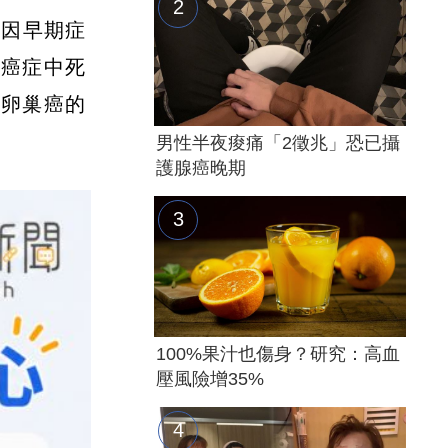
要因早期症
科癌症中死
懷卵巢癌的
男性半夜痠痛「2徵兆」恐已攝
護腺癌晚期
100%果汁也傷身？研究：高血
壓風險增35%