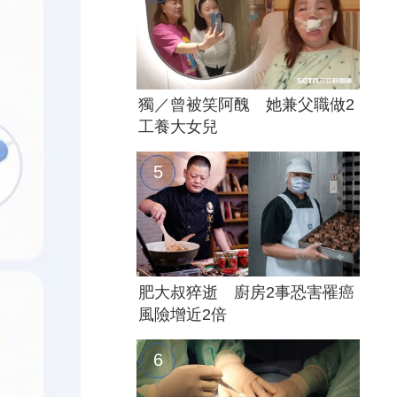
獨／曾被笑阿醜 她兼父職做2
工養大女兒
肥大叔猝逝 廚房2事恐害罹癌
風險增近2倍