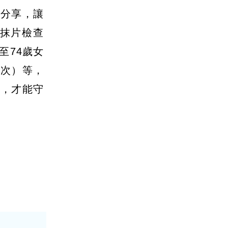
文分享，讓
抹片檢查
至74歲女
1次）等，
效，才能守