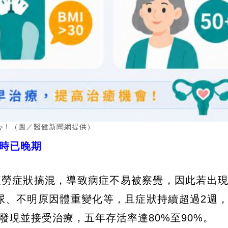
心！（圖／醫健新聞網提供）
時已晚期
疲勞症狀搞混，導致病症不易被察覺，因此若出
尿、不明原因體重變化等，且症狀持續超過2週
現並接受治療，五年存活率達80%至90%。