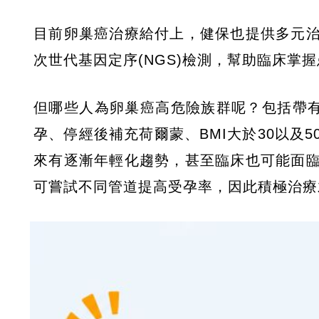
目前卵巢癌治療給付上，健保也提供多元
次世代基因定序(NGS)檢測，幫助臨床掌
但哪些人為卵巢癌高危險族群呢？包括帶有
孕、停經後補充荷爾蒙、BMI大於30以及
來有逐漸年輕化趨勢，甚至臨床也可能面
可嘗試不同管道提高受孕率，因此積極治療