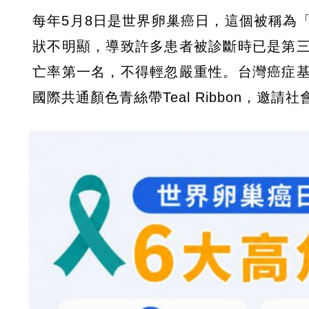
每年5月8日是世界卵巢癌日，這個被稱為
狀不明顯，導致許多患者被診斷時已是第
亡率第一名，不得輕忽嚴重性。台灣癌症
國際共通顏色青絲帶Teal Ribbon，