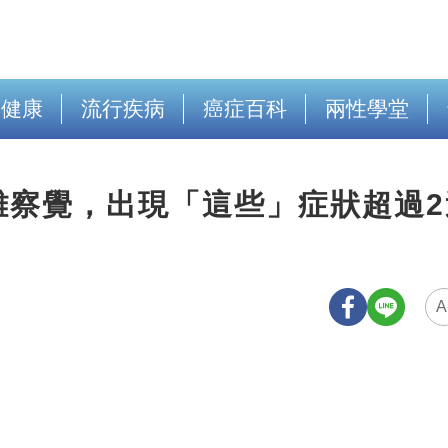
出健康
流行疾病
癌症百科
兩性學堂
難察覺，出現「這些」症狀超過2
A