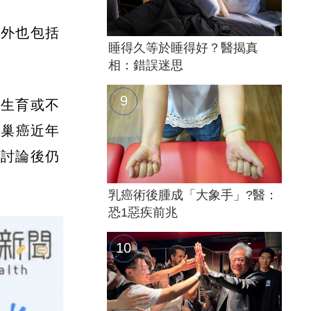
另外也包括
睡得久等於睡得好？醫揭真
。
相：錯誤迷思
曾生育或不
卵巢癌近年
師討論後仍
乳癌術後腫成「大象手」?醫：
恐1惡疾前兆