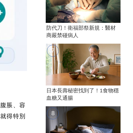
防代刀！衛福部祭新規：醫材
商嚴禁碰病人
日本長壽秘密找到了！1食物穩
血糖又通腸
現腹脹、容
，就得特別