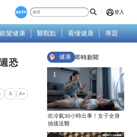
登入
銀髮健康
醫觀點
看懂健康
專題
健康
即時新聞
週恐
-
A
A+
吹冷氣30小時出事！女子全身
抽搐送醫