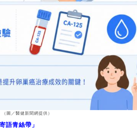
！（圖／醫健新聞網提供）
寄語青絲帶」