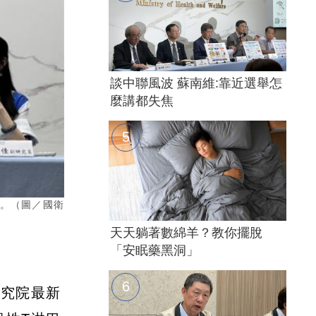
談中聯風波 蘇南維:靠近選舉怎
麼講都失焦
胞。（圖／國衛
天天躺著數綿羊？教你擺脫
「安眠藥黑洞」
研究院最新