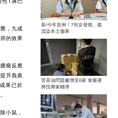
殺性T淋巴
新/今年首例！7旬女發燒、腹
察覺，九成
瀉染本土傷寒
臟癌的效果
體腫瘤反應
可提升負責
苦茶油問題廠增至6家 食藥署
究成果已於
將找專家輔導
）。
剔除小鼠，