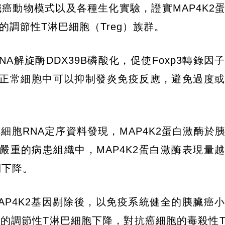
癌動物模式以及各種生化實驗，證實MAP4K2
調節性T淋巴細胞（Treg）族群。
NA解旋酶DDX39B磷酸化，促使Foxp3轉錄因
在正常細胞中可以抑制發炎免疫反應，避免過度
胞RNA定序資料發現，MAP4K2蛋白激酶於
嚴重的病患組織中，MAP4K2蛋白激酶表現量
則下降。
AP4K2基因剔除後，以免疫系統健全的胰臟癌
織內的調節性T淋巴細胞下降，對抗癌細胞的毒殺性