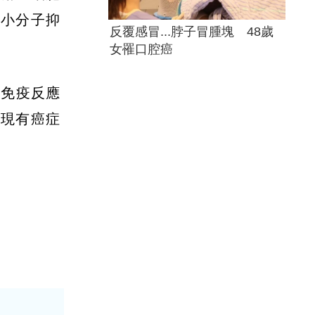
酶小分子抑
反覆感冒...脖子冒腫塊 48歲
女罹口腔癌
降免疫反應
與現有癌症