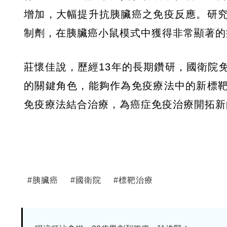
增加，大幅提升抗胰臟癌之免疫反應。研究人員
制劑，在胰臟癌小鼠模式中獲得非常顯著的
莊懷佳說，歷經13年的長期鑽研，國衛院免
的關鍵角色，能夠作為免疫療法中的新標靶
免疫療法結合治療，為癌症免疫治療開拓新
#
胰臟癌
#
國衛院
#
標靶治療