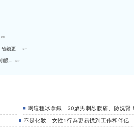
PR
錢更...
PR
...
PR
喝這種冰拿鐵 30歲男劇烈腹痛、險洗腎
不是化妝！女性1行為更易找到工作和伴侶