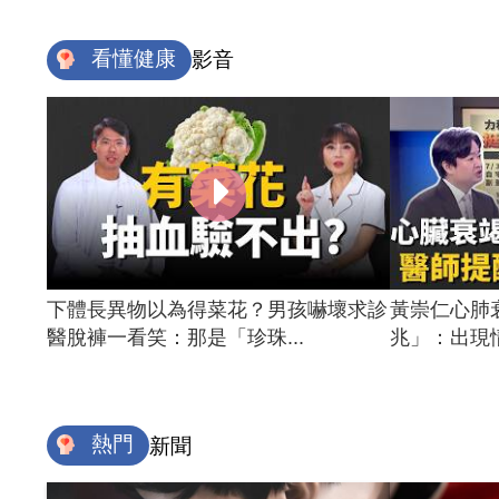
看懂健康
影音
下體長異物以為得菜花？男孩嚇壞求診
黃崇仁心肺
醫脫褲一看笑：那是「珍珠...
兆」：出現情
熱門
新聞