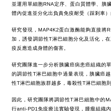
並運用單細胞RNA定序、蛋白質體學、胰臟
體內促進並分化出負責免疫耐受（踩剎車）的
研究發現，MAP4K2蛋白激酶能夠直接將R
加，誘發調節性T淋巴細胞分化及活化，
疫反應造成身體的傷害。
研究團隊進一步分析胰臟癌病患癌組織的單細
的調節性T淋巴細胞中過量表現，胰臟癌越
性T淋巴細胞族群越多，毒殺性T淋巴細胞
因此，研究團隊將調節性T淋巴細胞中的M
行anti-PD1免疫療法實驗發現，腫瘤組