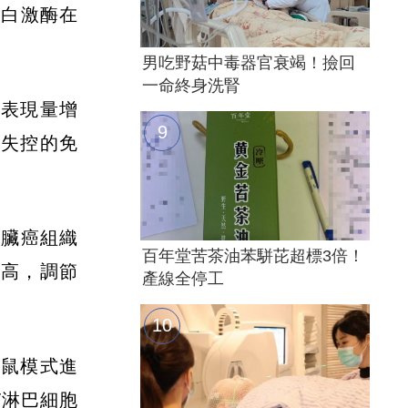
蛋白激酶在
男吃野菇中毒器官衰竭！撿回
一命終身洗腎
子表現量增
或失控的免
胰臟癌組織
百年堂苦茶油苯駢芘超標3倍！
越高，調節
產線全停工
小鼠模式進
T淋巴細胞