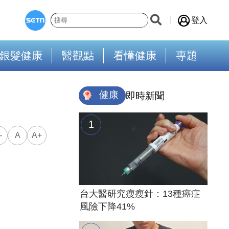
登入
銀髮健康
醫觀點
看懂健康
專題
健康
即時新聞
-
A
A+
台大醫研究瘦瘦針：13種癌症
風險下降41%