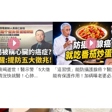
衰竭逝世！醫示警「5大徵
「這習慣」能防攝護腺癌？醫
況快就醫！心肺...
能有保護作用！加碼曝老婆必..