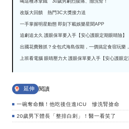
喝這種冰拿鐵 30歲男劇烈腹痛、險洗腎！
改版大回饋 熱門3C大獎接力送
一手掌握明星動態 即刻下載娛樂星聞APP
追劇追太久 護眼保單要入手【安心護眼定期眼睛險】
出國花費難抓？全包式海島假期，一價搞定食宿玩樂，省
上班看電腦 眼睛壓力大 護眼保單要入手【安心護眼定期眼
延伸
閱讀
一碗奪命麵！他吃後住進ICU 慘洗腎搶命
20歲男下體長「整排白刺」！醫一看笑了