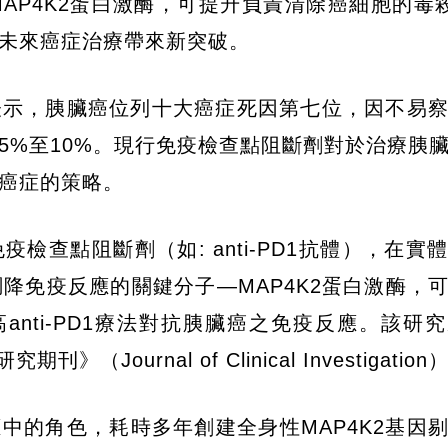
AP4K2蛋白激酶，可提升負責清除癌細胞的毒
未來癌症治療帶來新突破。
表示，胰臟癌位列十大癌症死因第七位，因不易
5%至10%。現行免疫檢查點阻斷劑對於治療胰
癌症的策略。
查點阻斷劑（如: anti-PD1抗體），在實
調降免疫反應的關鍵分子—MAP4K2蛋白激酶，
nti-PD1療法對抗胰臟癌之免疫反應。該研
ournal of Clinical Investigation
應中的角色，耗時多年創建全身性MAP4K2基因