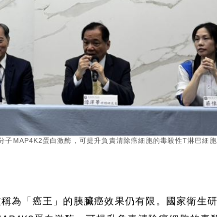
子MAP4K2蛋白激酶，可提升負責清除癌細胞的毒殺性T淋巴細
被稱為「癌王」的胰臟癌效果仍有限。國家衛生