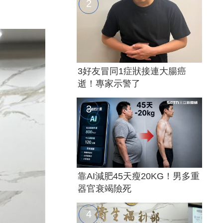
3好友冒同1症狀接連大腸癌
逝！專家示警了
靠AI減肥45天瘦20KG！男多重
器官衰竭險死