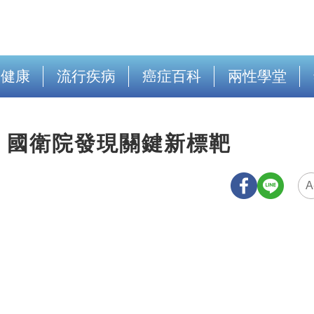
出健康
流行疾病
癌症百科
兩性學堂
！國衛院發現關鍵新標靶
A