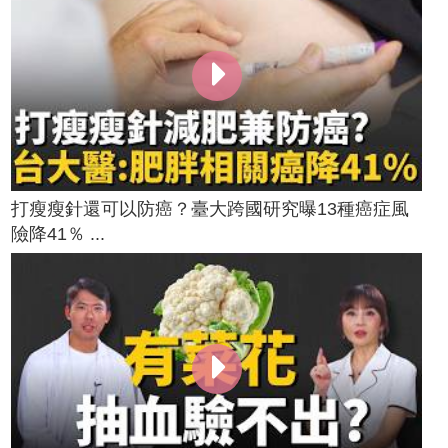
打瘦瘦針還可以防癌？臺大跨國研究曝13種癌症風
險降41％ ...