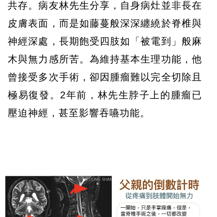
共存。病友林先生分享，自身病灶並非長在
皮膚表面，而是如藤蔓般深深纏繞於脊椎與
神經深處，長期飽受四肢如「被電到」般麻
木與無力感所苦。為維持基本生理功能，他
曾接受多次手術，卻因腫瘤難以完全切除且
極易復發。2年前，林先生脖子上的腫瘤已
壓迫神經，甚至影響吞嚥功能。