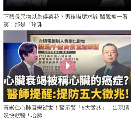
下體長異物以為得菜花？男孩嚇壞求診 醫脫褲一看
笑：那是「珍珠...
黃崇仁心肺衰竭逝世！醫示警「5大徵兆」：出現情
況快就醫！心肺...