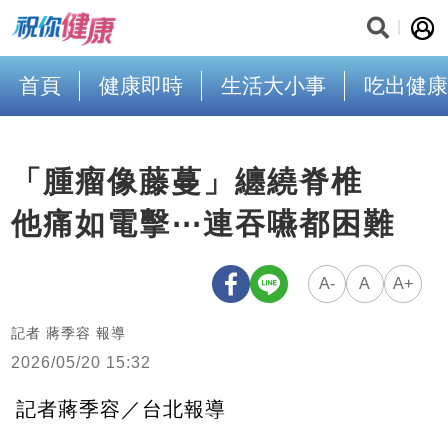
首頁
健康即時
生活大小事
吃出健康
「腫瘤像藤蔓」纏繞脊椎
他痛如電擊⋯連吞嚥都困難
A-
A
A+
記者 蔣季容 報導
2026/05/20 15:32
記者蔣季容／台北報導