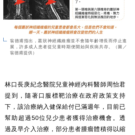
翁德甫指出，叢狀神經纖維瘤並不會隨年齡增長而停止進
展，許多成人患者從兒童時期便開始與疾病共存。（圖／
翁德甫提供）
林口長庚紀念醫院兒童神經內科醫師周怡君
提到，隨著口服標靶治療在政府政策支持
下，該治療納入健保給付已滿週年，目前已
幫助超過50位兒少患者獲得治療機會。透
過及早介入治療，部分患者腫瘤體積得以縮