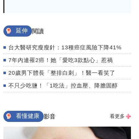
延伸
閱讀
台大醫研究瘦瘦針：13種癌症風險下降41%
7年內連罹2癌！她「愛吃3款點心」惹禍
20歲男下體長「整排白刺」！醫一看笑了
不只少吃鹽！「1吃法」控血壓、降膽固醇
看懂健康
影音
看更多