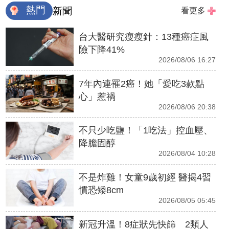
熱門
新聞
看更多
台大醫研究瘦瘦針：13種癌症風
險下降41%
2026/08/06 16:27
7年內連罹2癌！她「愛吃3款點
心」惹禍
2026/08/06 20:38
不只少吃鹽！「1吃法」控血壓、
降膽固醇
2026/08/04 10:28
不是炸雞！女童9歲初經 醫揭4習
慣恐矮8cm
2026/08/05 05:45
新冠升溫！8症狀先快篩 2類人