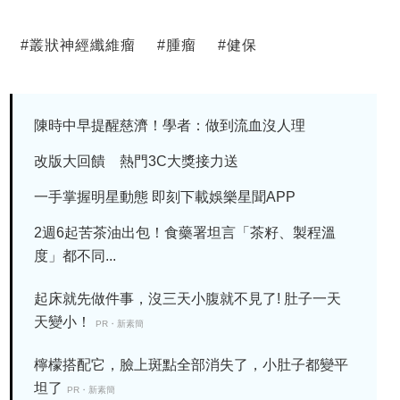
#
叢狀神經纖維瘤
#
腫瘤
#
健保
陳時中早提醒慈濟！學者：做到流血沒人理
改版大回饋 熱門3C大獎接力送
一手掌握明星動態 即刻下載娛樂星聞APP
2週6起苦茶油出包！食藥署坦言「茶籽、製程溫
度」都不同...
起床就先做件事，沒三天小腹就不見了! 肚子一天
天變小！
PR・新素簡
檸檬搭配它，臉上斑點全部消失了，小肚子都變平
坦了
PR・新素簡