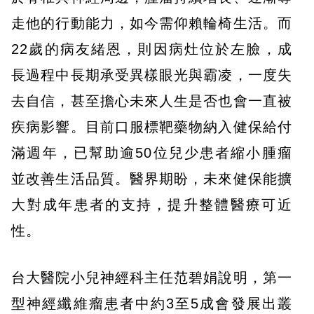
走他的行動能力，如今需仰賴輪椅生活。而
22歲的病友緒恩，則因病灶位於左臉，成
長過程中長期承受異樣眼光與霸凌，一度失
去自信，甚至擔心未來人生是否也會一直被
疾病影響。目前口服標靶藥物納入健保給付
滿週年，已幫助逾50位兒少患者縮小腫瘤
並改善生活品質。醫界期盼，未來健保能擴
大對成年患者的支持，提升整體醫療可近
性。
台大醫院小兒神經科主任范碧娟說明，第一
型神經纖維瘤患者中約3至5成會發展出叢