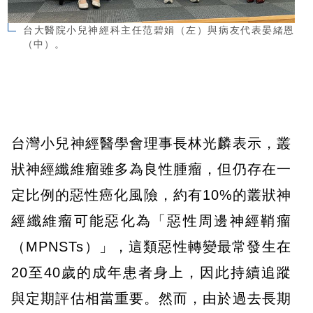
台大醫院小兒神經科主任范碧娟（左）與病友代表晏緒恩
（中）。
台灣小兒神經醫學會理事長林光麟表示，叢
狀神經纖維瘤雖多為良性腫瘤，但仍存在一
定比例的惡性癌化風險，約有10%的叢狀神
經纖維瘤可能惡化為「惡性周邊神經鞘瘤
（MPNSTs）」，這類惡性轉變最常發生在
20至40歲的成年患者身上，因此持續追蹤
與定期評估相當重要。然而，由於過去長期