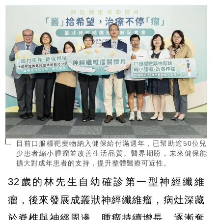
目前口服標靶藥物納入健保給付滿週年，已幫助逾50位兒
少患者縮小腫瘤並改善生活品質。醫界期盼，未來健保能
擴大對成年患者的支持，提升整體醫療可近性。
32歲的林先生自幼確診第一型神經纖維
瘤，後來發展成叢狀神經纖維瘤，病灶深藏
於脊椎與神經周邊，腫瘤持續增長、逐漸奪