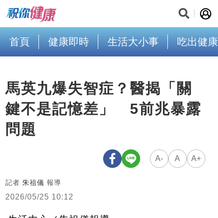
首頁
健康即時
生活大小事
吃出健康
馬英九爆失智症？醫揭「關
鍵不是記憶差」 5前兆暴露
問題
A-
A
A+
記者
朱祖儀
報導
2026/05/25 10:12