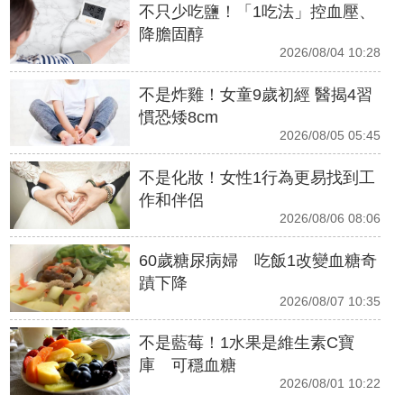
不只少吃鹽！「1吃法」控血壓、
降膽固醇
2026/08/04 10:28
不是炸雞！女童9歲初經 醫揭4習
慣恐矮8cm
2026/08/05 05:45
不是化妝！女性1行為更易找到工
作和伴侶
2026/08/06 08:06
60歲糖尿病婦 吃飯1改變血糖奇
蹟下降
2026/08/07 10:35
不是藍莓！1水果是維生素C寶
庫 可穩血糖
2026/08/01 10:22