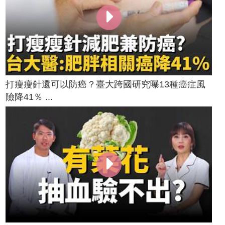
打瘦瘦針還可以防癌？臺大跨國研究曝13種癌症風
險降41％ ...