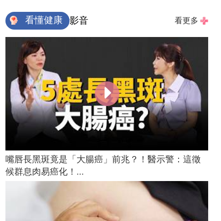
看懂健康
影音
看更多
嘴唇長黑斑竟是「大腸癌」前兆？！醫示警：這徵
候群息肉易癌化！...