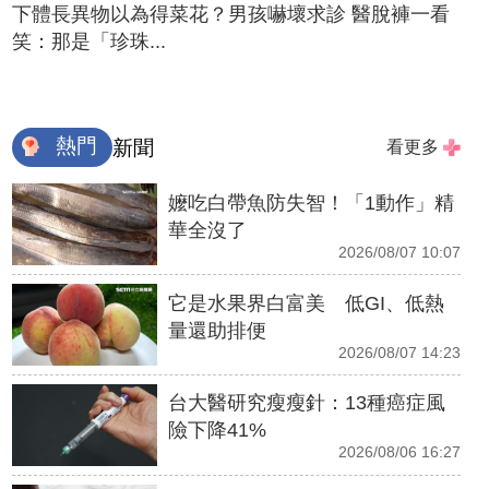
下體長異物以為得菜花？男孩嚇壞求診 醫脫褲一看
笑：那是「珍珠...
熱門
新聞
看更多
嬤吃白帶魚防失智！「1動作」精
華全沒了
2026/08/07 10:07
它是水果界白富美 低GI、低熱
量還助排便
2026/08/07 14:23
台大醫研究瘦瘦針：13種癌症風
險下降41%
2026/08/06 16:27