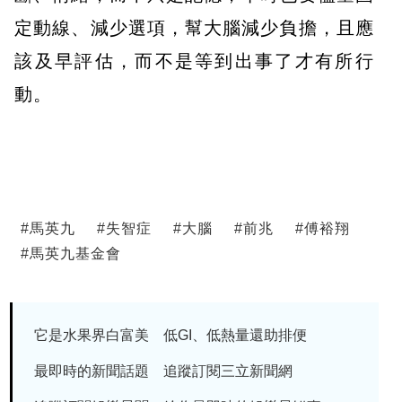
定動線、減少選項，幫大腦減少負擔，且應
該及早評估，而不是等到出事了才有所行
動。
#
馬英九
#
失智症
#
大腦
#
前兆
#
傅裕翔
#
馬英九基金會
它是水果界白富美 低GI、低熱量還助排便
最即時的新聞話題 追蹤訂閱三立新聞網