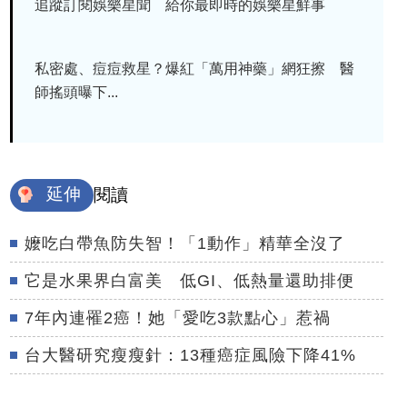
追蹤訂閱娛樂星聞 給你最即時的娛樂星鮮事
私密處、痘痘救星？爆紅「萬用神藥」網狂擦 醫
師搖頭曝下...
延伸
閱讀
嬤吃白帶魚防失智！「1動作」精華全沒了
它是水果界白富美 低GI、低熱量還助排便
7年內連罹2癌！她「愛吃3款點心」惹禍
台大醫研究瘦瘦針：13種癌症風險下降41%