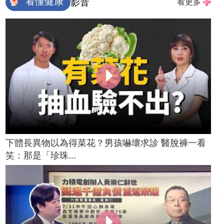
看懂健康
影音
看更多
下體長異物以為得菜花？男孩嚇壞求診 醫脫褲一看
笑：那是「珍珠...