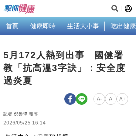
首頁
健康即時
生活大小事
吃出健康
5月172人熱到出事 國健署
教「抗高溫3字訣」：安全度
過炎夏
A-
A
A+
記者
倪譽瑋
報導
2026/05/25 16:14