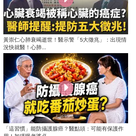
黃崇仁心肺衰竭逝世！醫示警「5大徵兆」：出現情
況快就醫！心肺...
「這習慣」能防攝護腺癌？醫點頭：可能有保護作