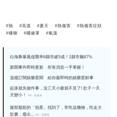
#
熱
#
高溫
#
夏天
#
熱傷害
#
熱傷害症狀
#
樓梯
#
國健署
#
氣溫
白海豚暴風侵襲率6縣市破5成！1縣市飆67%
新聞事件即時更新 所有消息一手掌握！
追蹤訂閱娛樂星聞 給你最即時的娛樂星鮮事
起床就先做件事，沒三天小腹就不見了! 肚子一天
天變小！
PR・新素簡
腹部脂肪的「剋星」找到了，常吃這幾物，吃走大
肚囊，瘦出...
PR・新素簡