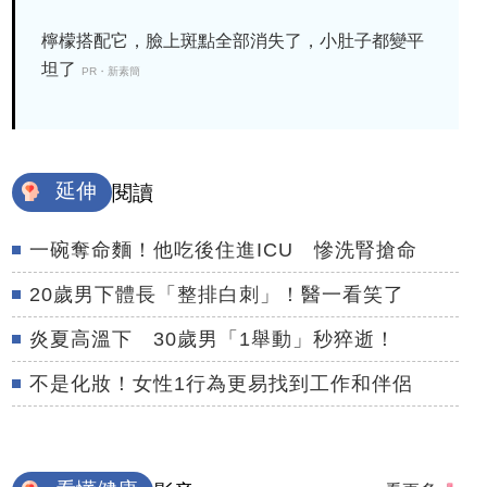
檸檬搭配它，臉上斑點全部消失了，小肚子都變平
坦了
PR・新素簡
延伸
閱讀
一碗奪命麵！他吃後住進ICU 慘洗腎搶命
20歲男下體長「整排白刺」！醫一看笑了
炎夏高溫下 30歲男「1舉動」秒猝逝！
不是化妝！女性1行為更易找到工作和伴侶