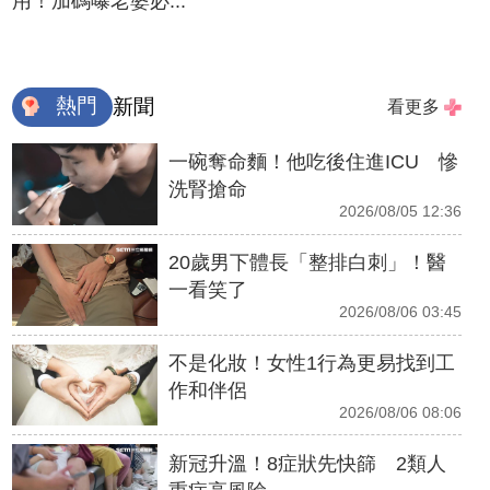
用！加碼曝老婆必...
熱門
新聞
看更多
一碗奪命麵！他吃後住進ICU 慘
洗腎搶命
2026/08/05 12:36
20歲男下體長「整排白刺」！醫
一看笑了
2026/08/06 03:45
不是化妝！女性1行為更易找到工
作和伴侶
2026/08/06 08:06
新冠升溫！8症狀先快篩 2類人