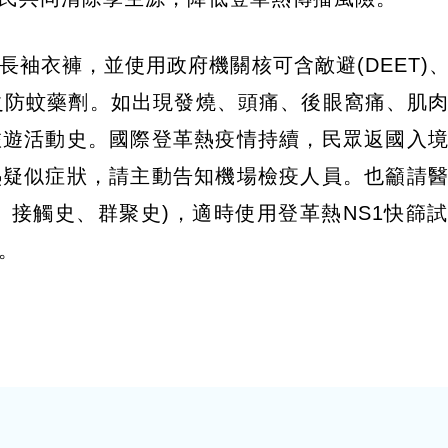
袖衣褲，並使用政府機關核可含敵避(DEET)
)等有效成分之防蚊藥劑。如出現發燒、頭痛、後眼窩痛、
旅遊活動史。國際登革熱疫情持續，民眾返國入
熱疑似症狀，請主動告知機場檢疫人員。也籲請
、接觸史、群聚史)，適時使用登革熱NS1快篩
。