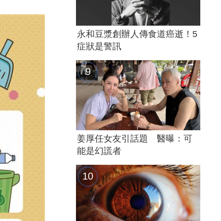
永和豆漿創辦人傳食道癌逝！5
症狀是警訊
姜厚任女友引話題 醫曝：可
能是幻謊者