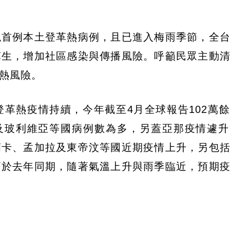
現首例本土登革熱病例，且已進入梅雨季節，全
孳生，增加社區感染與傳播風險。呼籲民眾主動
熱風險。
革熱疫情持續，今年截至4月全球報告102萬
西及玻利維亞等國病例數為多，另蓋亞那疫情遽
蘭卡、孟加拉及東帝汶等國近期疫情上升，另包
高於去年同期，隨著氣溫上升與雨季臨近，預期