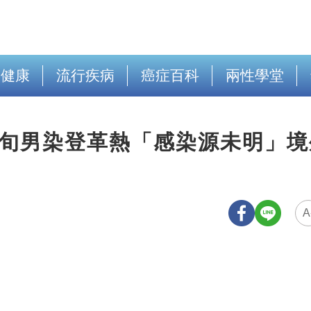
出健康
流行疾病
癌症百科
兩性學堂
6旬男染登革熱「感染源未明」境
A