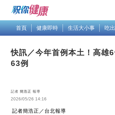
首頁
健康即時
生活大小事
吃
快訊／今年首例本土！高雄
63例
記者
簡浩正
報導
2026/05/26 14:16
記者簡浩正／台北報導