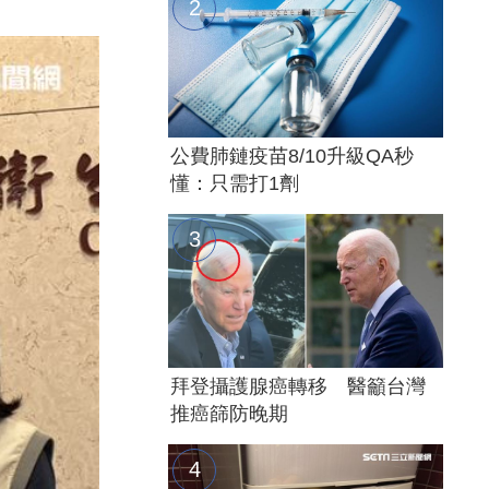
公費肺鏈疫苗8/10升級QA秒
懂：只需打1劑
拜登攝護腺癌轉移 醫籲台灣
推癌篩防晚期