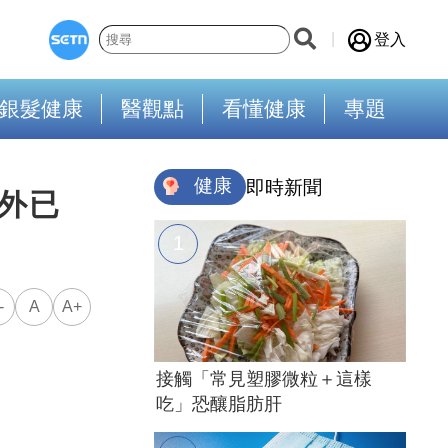
登入
銀髮健康
醫觀點
看懂健康
專題
健康
即時新聞
外已
-
A
A+
接觸「常見塑膠微粒＋這樣
吃」恐釀脂肪肝