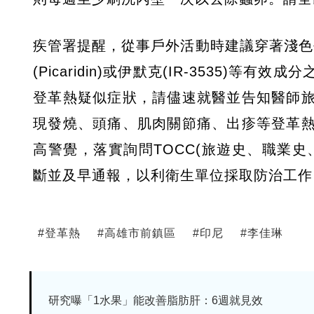
疾管署提醒，從事戶外活動時建議穿著淺色長
(Picaridin)或伊默克(IR-3535
登革熱疑似症狀，請儘速就醫並告知醫師
現發燒、頭痛、肌肉關節痛、出疹等登革
高警覺，落實詢問TOCC(旅遊史、職業史
斷並及早通報，以利衛生單位採取防治工作
#
登革熱
#
高雄市前鎮區
#
印尼
#
李佳琳
研究曝「1水果」能改善脂肪肝：6週就見效