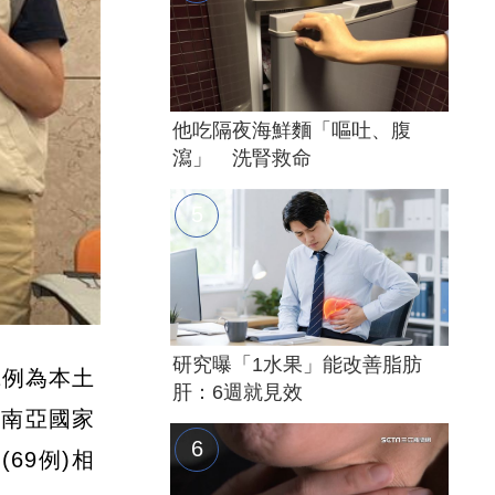
他吃隔夜海鮮麵「嘔吐、腹
瀉」 洗腎救命
研究曝「1水果」能改善脂肪
1例為本土
肝：6週就見效
及南亞國家
69例)相