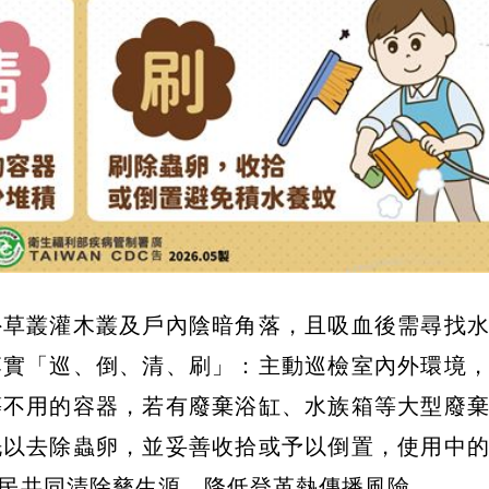
外草叢灌木叢及戶內陰暗角落，且吸血後需尋找
落實「巡、倒、清、刷」：主動巡檢室內外環境
等不用的容器，若有廢棄浴缸、水族箱等大型廢
洗以去除蟲卵，並妥善收拾或予以倒置，使用中
民共同清除孳生源，降低登革熱傳播風險。