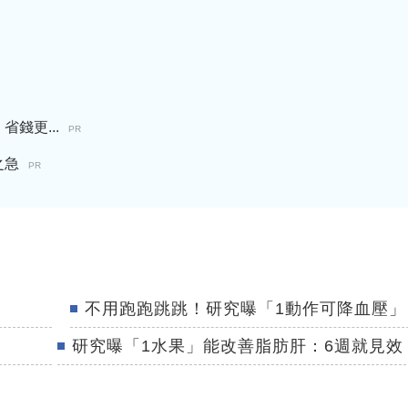
錢更...
PR
之急
PR
不用跑跑跳跳！研究曝「1動作可降血壓」
研究曝「1水果」能改善脂肪肝：6週就見效