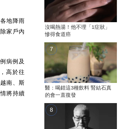
台各地降雨
沒喝熱湯！他不理「1症狀」
清除家戶內
慘得食道癌
餘例病例及
升，高於往
括越南、斯
醫：喝錯這3種飲料 腎結石真
疫情將持續
的會一直復發