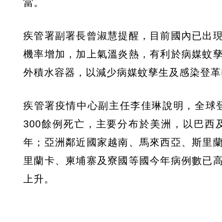
當。
疾管署副署長曾淑慧提醒，目前國內已出
機率增加，加上氣溫炎熱，有利於病媒蚊
外積水容器，以減少病媒蚊孳生及感染登革
疾管署疫情中心副主任李佳琳說明，全球登
300餘例死亡，主要分布於美洲，以巴
年；亞洲鄰近國家越南、馬來西亞、斯里
里蘭卡、柬埔寨及寮國等國今年病例數已
上升。