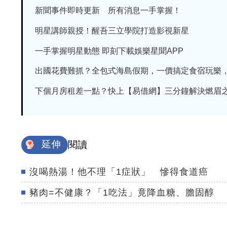
新聞事件即時更新 所有消息一手掌握！
明星講師親授！醒吾三立學院打造影視新星
一手掌握明星動態 即刻下載娛樂星聞APP
出國花費難抓？全包式海島假期，一價搞定食宿玩樂，省
下個月房租差一點？快上【易借網】三分鐘解決燃眉
延伸
閱讀
沒喝熱湯！他不理「1症狀」 慘得食道癌
豬肉=不健康？「1吃法」竟降血糖、膽固醇