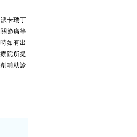
、派卡瑞丁
肌肉關節痛等
境時如有出
醫療院所提
試劑輔助診