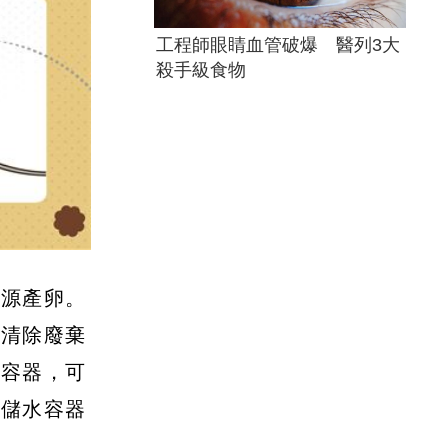
工程師眼睛血管破爆 醫列3大
殺手級食物
水源產卵。
，清除廢棄
棄容器，可
的儲水容器