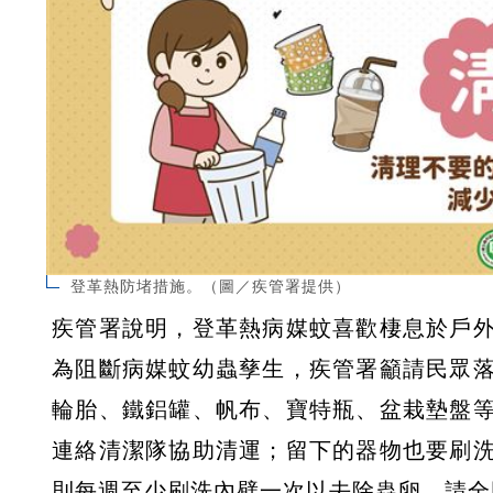
登革熱防堵措施。（圖／疾管署提供）
疾管署說明，登革熱病媒蚊喜歡棲息於戶
為阻斷病媒蚊幼蟲孳生，疾管署籲請民眾
輪胎、鐵鋁罐、帆布、寶特瓶、盆栽墊盤
連絡清潔隊協助清運；留下的器物也要刷
則每週至少刷洗內壁一次以去除蟲卵。請全