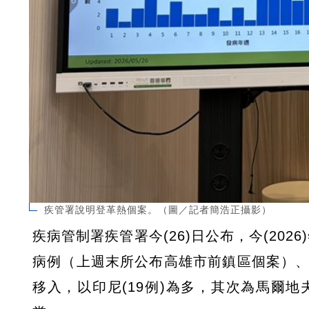
疾管署說明登革熱個案。（圖／記者簡浩正攝影）
疾病管制署疾管署今(26)日公布，今(202
病例（上週末所公布高雄市前鎮區個案）、
移入，以印尼(19例)為多，其次為馬爾地夫(1