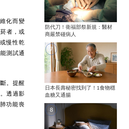
維化而變
防代刀！衛福部祭新規：醫材
吸菸者，或
商嚴禁碰病人
或慢性乾
功能測試通
診斷。提醒
日本長壽秘密找到了！1食物穩
醫。透過影
血糖又通腸
肺功能喪