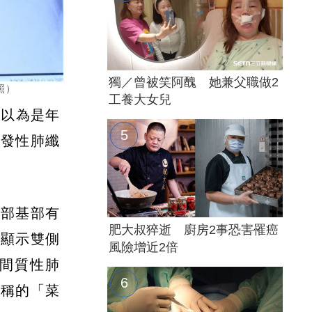
獨／曾被笑阿醜 她兼父職做2
照）
工養大女兒
初以為是年
特發性肺纖
肺部基部有
肥大叔猝逝 廚房2事恐害罹癌
已顯示雙側
風險增近2倍
性間質性肺
俗稱的「菜