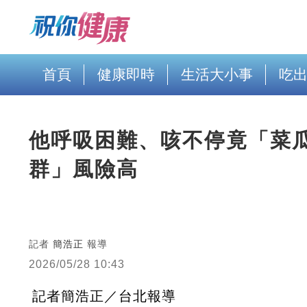
首頁
健康即時
生活大小事
吃
他呼吸困難、咳不停竟「菜
群」風險高
記者
簡浩正
報導
2026/05/28 10:43
記者簡浩正／台北報導