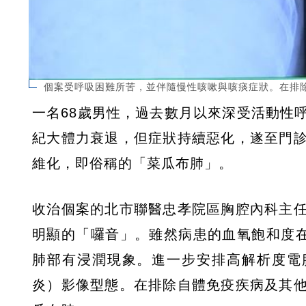
個案受呼吸困難所苦，並伴隨慢性咳嗽與咳痰症狀。在排
一名68歲男性，過去數月以來深受活動性
紀大體力衰退，但症狀持續惡化，遂至門
維化，即俗稱的「菜瓜布肺」。
收治個案的北市聯醫忠孝院區胸腔內科主
明顯的「囉音」。雖然病患的血氧飽和度
肺部有浸潤現象。進一步安排高解析度電
炎）影像型態。在排除自體免疫疾病及其