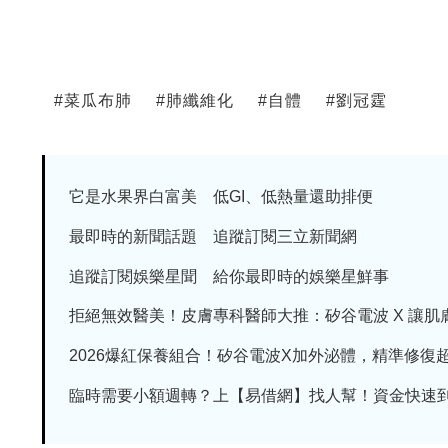
#
菜瓜布肺
#
肺纖維化
#
自體
#
劉冠霆
它是水果界白富美 低GI、低熱量還助排便
最即時的新聞話題 追蹤訂閱三立新聞網
追蹤訂閱娛樂星聞 給你最即時的娛樂星鮮事
拒絕無效醫美！皮膚專科醫師大推：矽谷電波 X 讓肌膚由
2026爆紅保養組合！矽谷電波X加外泌體，精準修復超有
臨時需要小額週轉？上【易借網】找人幫！資金快速