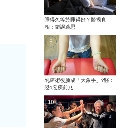
睡得久等於睡得好？醫揭真
相：錯誤迷思
乳癌術後腫成「大象手」?醫：
恐1惡疾前兆