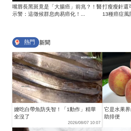
嘴唇長黑斑竟是「大腸癌」前兆？！醫
打瘦瘦針還
示警：這徵候群息肉易癌化！...
13種癌症風險
熱門
新聞
嬤吃白帶魚防失智！「1動作」精華
它是水果界
全沒了
助排便
2026/08/07 10:07