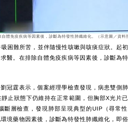
除自體免疫疾病等因素後，診斷為特發性肺纖維化。（示意圖／資料
呼吸困難所苦，並伴隨慢性咳嗽與咳痰症狀。起
診求醫。在排除自體免疫疾病等因素後，診斷為
任劉冠霆表示，個案經理學檢查發現，病患雙側
在靜止狀態下仍維持在正常範圍，但胸部X光片
腦斷層檢查，發現肺部呈現典型的UIP（尋常
他環境藥物因素後，診斷為特發性肺纖維化，即