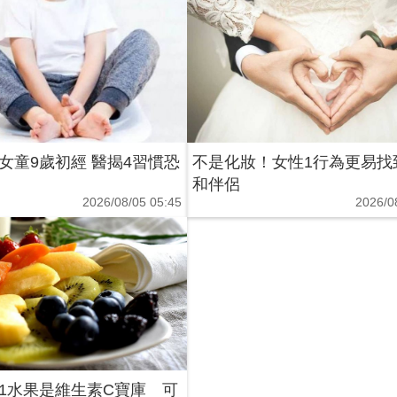
女童9歲初經 醫揭4習慣恐
不是化妝！女性1行為更易找
和伴侶
2026/08/05 05:45
2026/0
1水果是維生素C寶庫 可