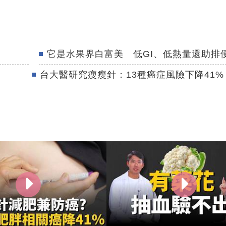
它是水果界白富美 低GI、低熱量還助排
台大醫研究瘦瘦針：13種癌症風險下降41%