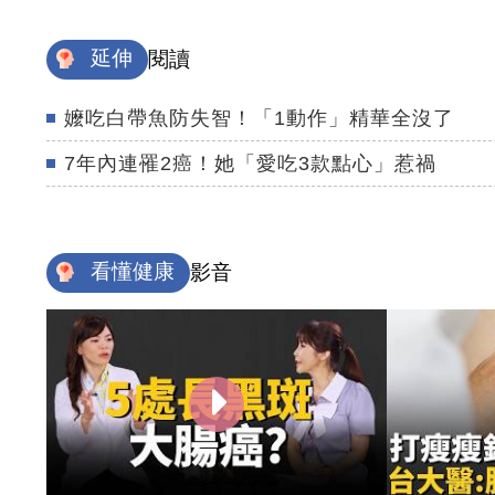
延伸
閱讀
嬤吃白帶魚防失智！「1動作」精華全沒了
7年內連罹2癌！她「愛吃3款點心」惹禍
看懂健康
影音