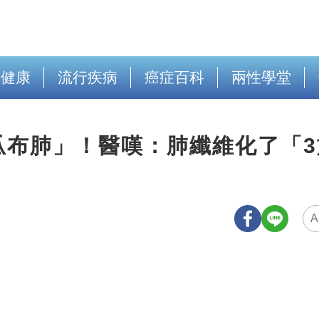
出健康
流行疾病
癌症百科
兩性學堂
瓜布肺」！醫嘆：肺纖維化了「3
A