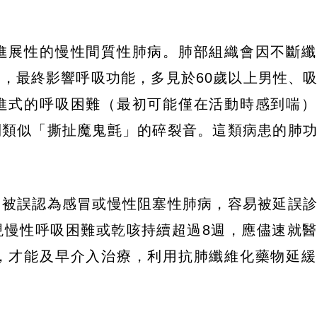
進展性的慢性間質性肺病。肺部組織會因不斷纖
，最終影響呼吸功能，多見於60歲以上男性、
進式的呼吸困難（最初可能僅在活動時感到喘）
到類似「撕扯魔鬼氈」的碎裂音。這類病患的肺
常被誤認為感冒或慢性阻塞性肺病，容易被延誤
現慢性呼吸困難或乾咳持續超過8週，應儘速就
，才能及早介入治療，利用抗肺纖維化藥物延緩