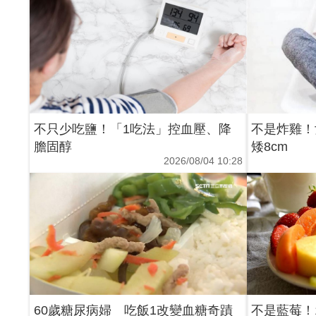
不只少吃鹽！「1吃法」控血壓、降
不是炸雞！
膽固醇
矮8cm
2026/08/04 10:28
60歲糖尿病婦 吃飯1改變血糖奇蹟
不是藍莓！