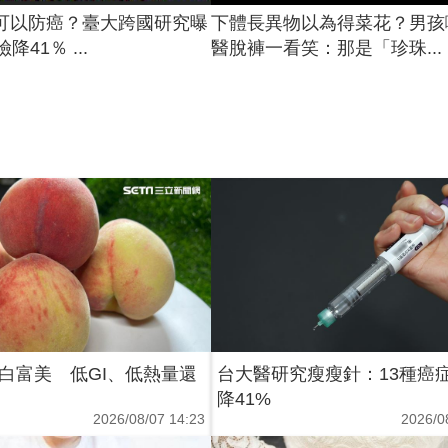
可以防癌？臺大跨國研究曝
下體長異物以為得菜花？男孩
降41％ ...
醫脫褲一看笑：那是「珍珠...
白富美 低GI、低熱量還
台大醫研究瘦瘦針：13種癌
降41%
2026/08/07 14:23
2026/0