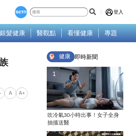
登入
銀髮健康
醫觀點
看懂健康
專題
健康
即時新聞
族
-
A
A+
吹冷氣30小時出事！女子全身
抽搐送醫