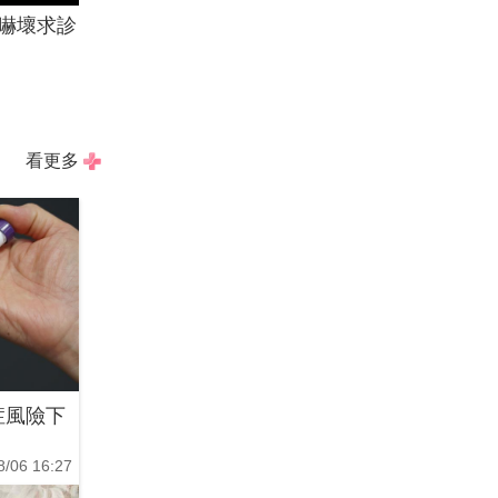
嚇壞求診
看更多
症風險下
8/06 16:27