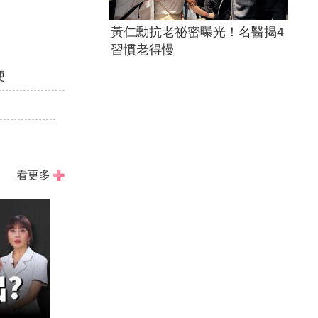
黃仁勳抗老祕密曝光！名醫揭4
習慣老得慢
便
看更多