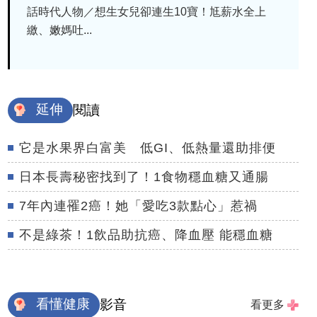
話時代人物／想生女兒卻連生10寶！尪薪水全上
繳、嫩媽吐...
延伸
閱讀
它是水果界白富美 低GI、低熱量還助排便
日本長壽秘密找到了！1食物穩血糖又通腸
7年內連罹2癌！她「愛吃3款點心」惹禍
不是綠茶！1飲品助抗癌、降血壓 能穩血糖
看懂健康
影音
看更多