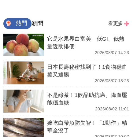
熱門
新聞
看更多
它是水果界白富美 低GI、低熱
量還助排便
2026/08/07 14:23
日本長壽秘密找到了！1食物穩血
糖又通腸
2026/08/07 18:25
不是綠茶！1飲品助抗癌、降血壓
能穩血糖
2026/08/02 11:01
嬤吃白帶魚防失智！「1動作」精
華全沒了
2026/08/07 10:07