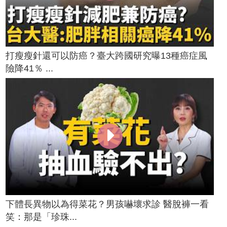
打瘦瘦針還可以防癌？臺大跨國研究曝13種癌症風
險降41％ ...
下體長異物以為得菜花？男孩嚇壞求診 醫脫褲一看
笑：那是「珍珠...