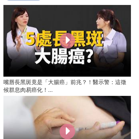
嘴唇長黑斑竟是「大腸癌」前兆？！醫示警：這徵
候群息肉易癌化！...