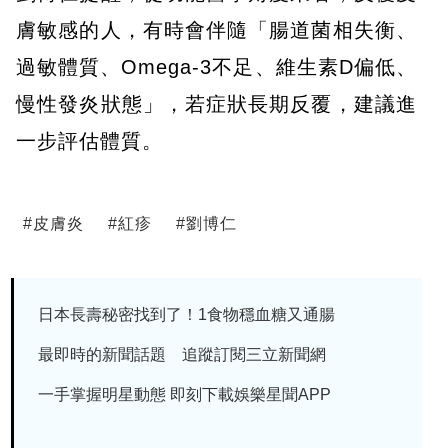
膚敏感的人，有時會伴隨「腸道菌相失衡、
過敏體質、Omega-3不足、維生素D偏低、
慢性發炎狀態」，若症狀長期反覆，建議進
一步評估體質。
#
皮膚炎
#
紅疹
#
劉博仁
日本長壽秘密找到了！1食物穩血糖又通腸
最即時的新聞話題 追蹤訂閱三立新聞網
一手掌握明星動態 即刻下載娛樂星聞APP