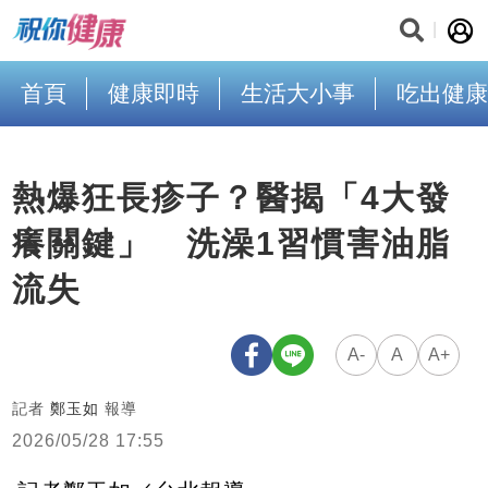
首頁
健康即時
生活大小事
吃出健康
熱爆狂長疹子？醫揭「4大發
癢關鍵」 洗澡1習慣害油脂
流失
A-
A
A+
記者
鄭玉如
報導
2026/05/28 17:55