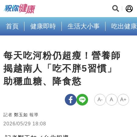
首頁
健康即時
生活大小事
吃出健康
每天吃河粉仍超瘦！營養師
揭越南人「吃不胖5習慣」
助穩血糖、降食慾
A-
A
A+
記者
鄭玉如
報導
2026/05/29 18:08