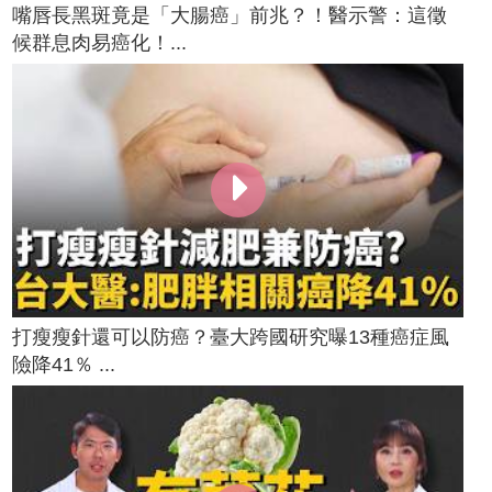
嘴唇長黑斑竟是「大腸癌」前兆？！醫示警：這徵
候群息肉易癌化！...
打瘦瘦針還可以防癌？臺大跨國研究曝13種癌症風
險降41％ ...