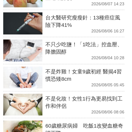
2026/08/07 14:23
台大醫研究瘦瘦針：13種癌症風
險下降41%
2026/08/06 16:27
不只少吃鹽！「1吃法」控血壓、
降膽固醇
2026/08/04 10:28
不是炸雞！女童9歲初經 醫揭4習
慣恐矮8cm
2026/08/05 05:45
不是化妝！女性1行為更易找到工
作和伴侶
2026/08/06 08:06
60歲糖尿病婦 吃飯1改變血糖奇