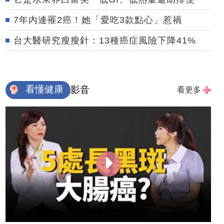
7年內連罹2癌！她「愛吃3款點心」惹禍
台大醫研究瘦瘦針：13種癌症風險下降41%
看懂健康
影音
看更多