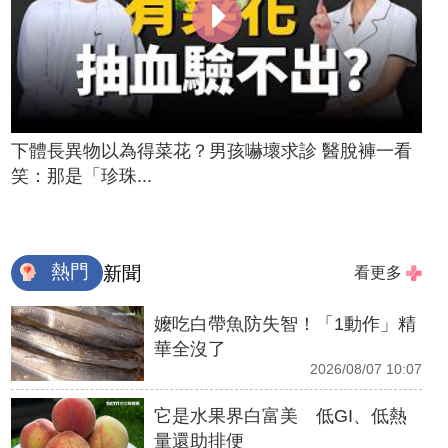
下體長異物以為得菜花？男孩嚇壞求診 醫脫褲一看
笑：那是「珍珠...
熱門
新聞
看更多
嬤吃白帶魚防失智！「1動作」精
華全沒了
2026/08/07 10:07
它是水果界白富美 低GI、低熱
量還助排便