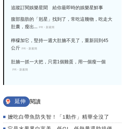
追蹤訂閱娛樂星聞 給你最即時的娛樂星鮮事
腹部脂肪的「剋星」找到了，常吃這幾物，吃走大
肚囊，瘦出...
PR・新素簡
檸檬加它，堅持一週大肚腩不見了，重新回到45
公斤
PR・新素簡
肚腩一抓一大把，只需1個雞蛋，用一個瘦一個
PR・新素簡
延伸
閱讀
嬤吃白帶魚防失智！「1動作」精華全沒了
它是水果界白富美 低GI、低熱量還助排便