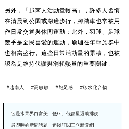
另外，「越南人活動量較高」，許多人習慣
在清晨到公園或湖邊步行，腳踏車也常被用
作日常交通與休閒運動；此外，羽球、足球
幾乎是全民喜愛的運動，瑜珈在年輕族群中
也相當盛行。這些日常活動量的累積，也被
認為是維持代謝與消耗熱量的重要關鍵。
#
越南人
#
高敏敏
#
飽足感
#
碳水化合物
它是水果界白富美 低GI、低熱量還助排便
最即時的新聞話題 追蹤訂閱三立新聞網