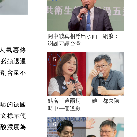
阿中喊真相浮出水面 網淚：
謝謝守護台灣
人氣薯條
碗必須退運
味劑含量不
點名「這兩柯」 她：都欠陳
報驗的德國
時中一個道歉
中文標示使
胺酸濃度為