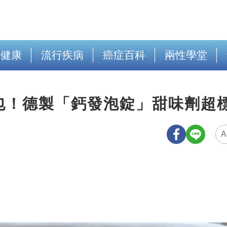
出健康
流行疾病
癌症百科
兩性學堂
er出包！德製「鈣發泡錠」甜味劑超
A