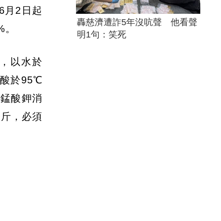
6月2日起
轟慈濟遭詐5年沒吭聲 他看聲
%。
明1句：笑死
，以水於
酸於95℃
高錳酸鉀消
公斤，必須