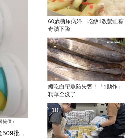
60歲糖尿病婦 吃飯1改變血糖
奇蹟下降
嬤吃白帶魚防失智！「1動作」
精華全沒了
藥署提供）
509批，