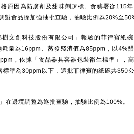
合格原因為防腐劑及甜味劑超標。食藥署從115年
他調製食品採加強抽批查驗，抽驗比例為20%至50
錦樹文創科技股份有限公司」報驗的菲律賓紙碗
耗量為16ppm、蒸發殘渣值為85ppm，以4%醋
3ppm，依據「食品器具容器包裝衛生標準」，
格標準為30ppm以下，這批菲律賓的紙碗共350
」在邊境調整為逐批查驗，抽驗比例為100%。