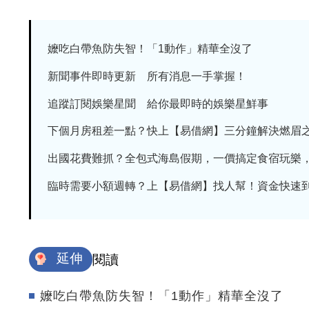
嬤吃白帶魚防失智！「1動作」精華全沒了
新聞事件即時更新 所有消息一手掌握！
追蹤訂閱娛樂星聞 給你最即時的娛樂星鮮事
下個月房租差一點？快上【易借網】三分鐘解決燃眉
出國花費難抓？全包式海島假期，一價搞定食宿玩樂，省
臨時需要小額週轉？上【易借網】找人幫！資金快速
延伸
閱讀
嬤吃白帶魚防失智！「1動作」精華全沒了