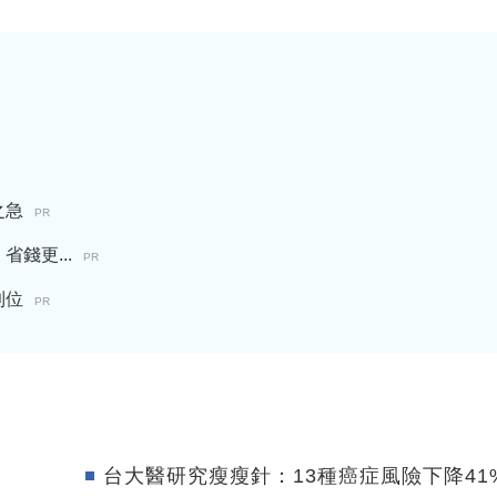
之急
PR
錢更...
PR
到位
PR
台大醫研究瘦瘦針：13種癌症風險下降41