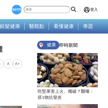
登入
銀髮健康
醫觀點
看懂健康
專題
健康
即時新聞
標
-
A
A+
吃堅果害上火、嘴破？醫曝：
搭1物抗發炎