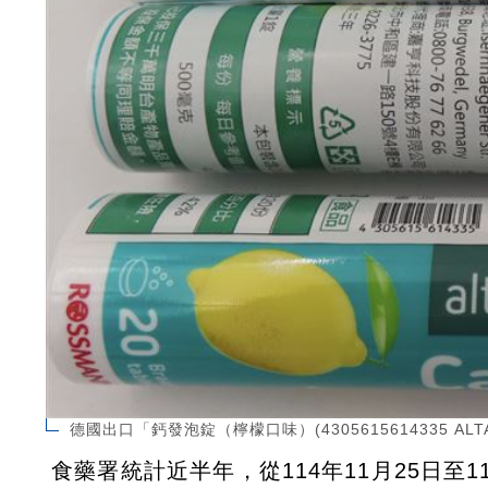
德國出口「鈣發泡錠（檸檬口味）(4305615614335 AL
食藥署統計近半年，從114年11月25日至