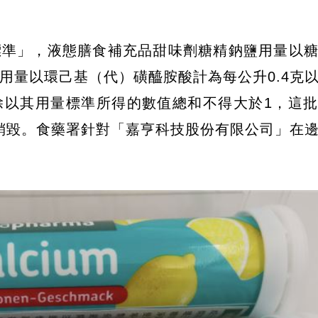
標準」，液態膳食補充品甜味劑糖精鈉鹽用量以
鈉用量以環己基（代）磺醯胺酸計為每公升0.4克
除以其用量標準所得的數值總和不得大於1，這
運或銷毀。食藥署針對「嘉亨科技股份有限公司」在