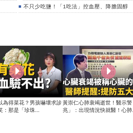
不只少吃鹽！「1吃法」控血壓、降膽固醇
以為得菜花？男孩嚇壞求診
黃崇仁心肺衰竭逝世！醫示警
：那是「珍珠...
兆」：出現情況快就醫！心肺..