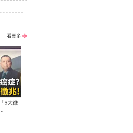
看更多
「5大徵
.