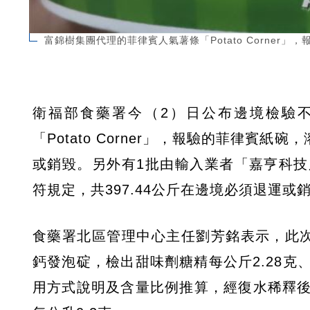
富錦樹集團代理的菲律賓人氣薯條「Potato Corne
衛福部食藥署今（2）日公布邊境檢驗
「Potato Corner」，報驗的菲律賓
或銷毀。另外有1批由輸入業者「嘉亨科
符規定，共397.44公斤在邊境必須退運或
食藥署北區管理中心主任劉芳銘表示，此
鈣發泡碇，檢出甜味劑糖精每公斤2.28克
用方式說明及含量比例推算，經復水稀釋後