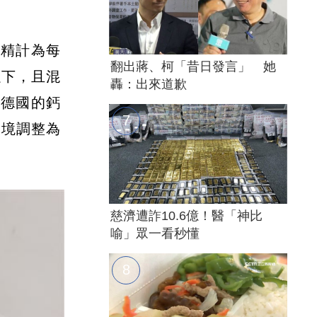
糖精計為每
翻出蔣、柯「昔日發言」 她
以下，且混
轟：出來道歉
批德國的鈣
邊境調整為
慈濟遭詐10.6億！醫「神比
喻」眾一看秒懂