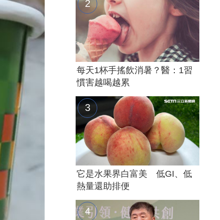
每天1杯手搖飲消暑？醫：1習
慣害越喝越累
它是水果界白富美 低GI、低
熱量還助排便