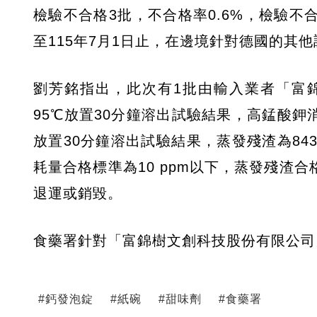
檢驗不合格3批，不合格率0.6%，檢驗不
至115年7月1日止，在邊境針對德國的其
劉芳銘指出，此次有1批由輸入業者「富
95℃放置30分鐘溶出試驗結果，高錳酸鉀消
放置30分鐘溶出試驗結果，蒸發殘渣為84
耗量合格標準為10 ppm以下，蒸發殘渣合
退運或銷毀。
食藥署針對「富錦樹文創科技股份有限公司
#
鈣發泡錠
#
紙碗
#
甜味劑
#
食藥署