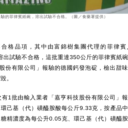
r」，報驗的菲律賓紙碗，溶出試驗不合格。（圖／食藥署提供）
不合格品項，其中由富錦樹集團代理的菲律賓
紙碗，溶出試驗不合格，這批重達350公斤的菲律賓紙
技股份有限公司」報驗的德國鈣發泡碇，檢出甜
銷毀。
次有1批由輸入業者「嘉亨科技股份有限公司」
、環己基（代）磺醯胺酸每公斤9.33克，按產品
糖精濃度為每公升0.05克、環己基（代）磺醯