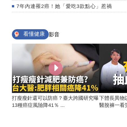
7年內連罹2癌！她「愛吃3款點心」惹禍
看懂健康
影音
打瘦瘦針還可以防癌？臺大跨國研究曝
下體長異物
13種癌症風險降41％ ...
醫脫褲一看笑