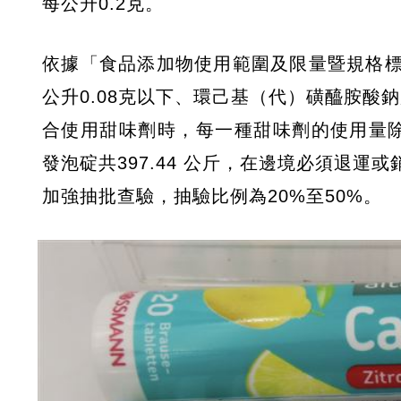
每公升0.2克。
依據「食品添加物使用範圍及限量暨規格
公升0.08克以下、環己基（代）磺醯胺酸
合使用甜味劑時，每一種甜味劑的使用量
發泡碇共397.44 公斤，在邊境必須退
加強抽批查驗，抽驗比例為20%至50%。