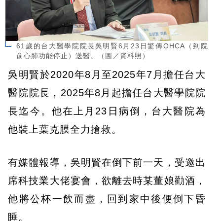
61歲的台大醫學院院長吳明賢6月23日驚傳OHCA（到院
前心肺功能停止）送醫。（圖／資料照）
吳明賢於2020年8月至2025年7月擔任台大
醫院院長，2025年8月起擔任台大醫學院院
長迄今。他在上月23日病倒，台大醫院為
他裝上葉克膜全力搶救。
有媒體報導，吳明賢在倒下前一天，受邀出
席科技業大佬宴會，欲離去時某董娘勸酒，
他將公杯一飲而盡，回到家中後便倒下昏
睡。