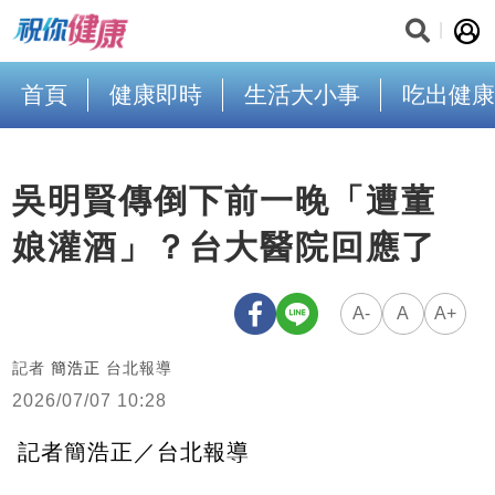
首頁
健康即時
生活大小事
吃出健康
吳明賢傳倒下前一晚「遭董
娘灌酒」？台大醫院回應了
A-
A
A+
記者
簡浩正
台北報導
2026/07/07 10:28
記者簡浩正／台北報導