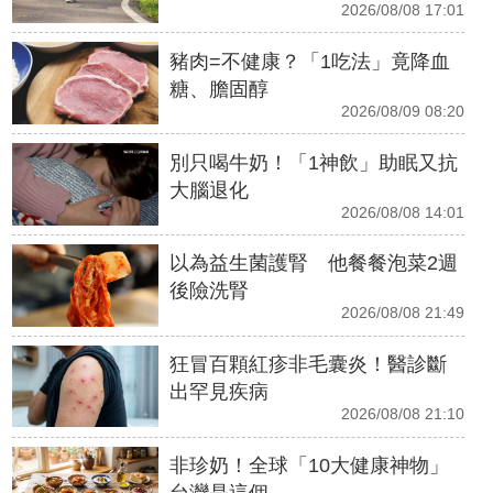
2026/08/08 17:01
豬肉=不健康？「1吃法」竟降血
糖、膽固醇
2026/08/09 08:20
別只喝牛奶！「1神飲」助眠又抗
大腦退化
2026/08/08 14:01
以為益生菌護腎 他餐餐泡菜2週
後險洗腎
2026/08/08 21:49
狂冒百顆紅疹非毛囊炎！醫診斷
出罕見疾病
2026/08/08 21:10
非珍奶！全球「10大健康神物」
台灣是這個