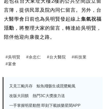
起也在台大東址大樓2樓的公共空間設立留
言簿，提供民眾及院內同仁留言。另外，台
大醫學會日前也為吳明賢發起線上
集氣祝福
活動
，將整理大家的留言，轉達給吳明賢，
陪伴他迎向康復之路。
#
吳明賢
#
余忠仁
#
台大醫院
#
科技業
#
宴會
又見三颱共存 鯨魚殘骸生成琵鷺颱風
改版大回饋 熱門3C大獎接力送
一手掌握明星動態 即刻下載娛樂星聞APP