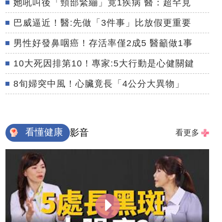
她吼叫後「頸部緊繃」竟1疾病 醫：超罕見
巴威逼近！醫:先做「3件事」比放假更重要
男性好發鼻咽癌！存活率僅2成5 醫籲做1事
10大死因排第10！專家:5大行動是心健關鍵
8旬婦突中風！心臟竟長「4公分大異物」
看懂健康
影音
看更多