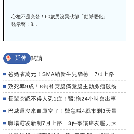
心梗不是突發！60歲男沒異狀卻「動脈硬化」
醫示警：8...
延伸
閱讀
爸媽省萬元！SMA納新生兒篩檢 7/1上路
致死率9成！8旬翁突腹痛竟腹主動脈瘤破裂
長輩突認不得人恐1症！醫:拖24小時會出事
巴威還沒來血庫空了！醫急喊4縣市剩3天量
職場霸凌新制7月上路 3件事讓癌友壓力大