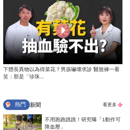
下體長異物以為得菜花？男孩嚇壞求診 醫脫褲一看
笑：那是「珍珠...
熱門
新聞
看更多
不用跑跑跳跳！研究曝「1動作可
降血壓」