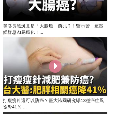
嘴唇長黑斑竟是「大腸癌」前兆？！醫示警：這徵
候群息肉易癌化！...
打瘦瘦針還可以防癌？臺大跨國研究曝13種癌症風
險降41％ ...