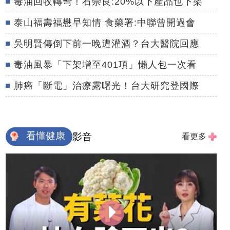
毒油回收轉彎！石崇良:20%以下產品也下架
泰山福壽福懋早知情 食藥署:中聯曾開過會
吳明賢傳倒下前一晚遭灌酒？台大醫院回應
毒油風暴「下架增至401項」懶人包一次看
肺癌「斷電」治療露曙光！台大研究登國際
看懂健康
影音
看更多