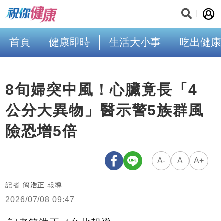
首頁
健康即時
生活大小事
吃出健康
8旬婦突中風！心臟竟長「4
公分大異物」醫示警5族群風
險恐增5倍
A-
A
A+
記者
簡浩正
報導
2026/07/08 09:47