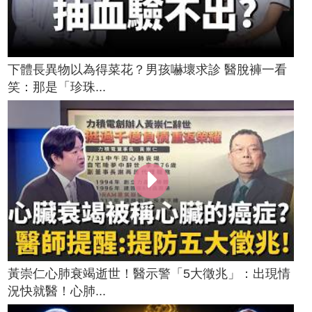
下體長異物以為得菜花？男孩嚇壞求診 醫脫褲一看
笑：那是「珍珠...
黃崇仁心肺衰竭逝世！醫示警「5大徵兆」：出現情
況快就醫！心肺...