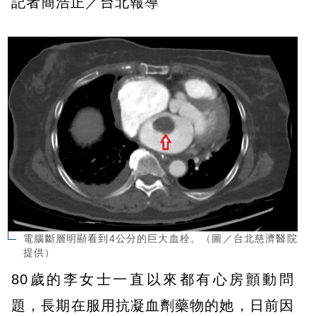
記者簡浩正／台北報導
電腦斷層明顯看到4公分的巨大血栓。（圖／台北慈濟醫院
提供）
80歲的李女士一直以來都有心房顫動問
題，長期在服用抗凝血劑藥物的她，日前因