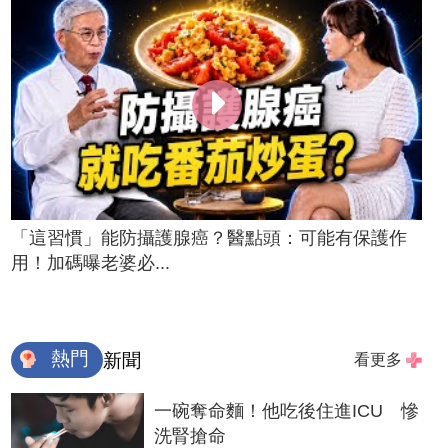
「這習慣」能防攝護腺癌？醫點頭：可能有保護作
用！加碼曝老婆必...
熱門
新聞
看更多
一碗奪命麵！他吃後住進ICU 慘
洗腎搶命