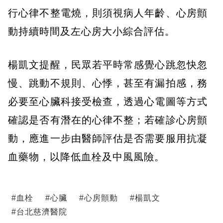
行心律不整電燒，則須視病人年齡、心房顫
動持續時間及左心房大小綜合評估。
楊凱文提醒，民眾若平時常感覺心跳忽快忽
慢、跳動不規則、心悸，甚至有漏拍感，務
必要至心臟科接受檢查，透過心電圖等方式
確認是否有潛在的心律不整；若確診心房顫
動，應進一步由醫師評估是否需要服用抗凝
血藥物，以降低血栓及中風風險。
#
血栓
#
心臟
#
心房顫動
#
楊凱文
#
台北慈濟醫院