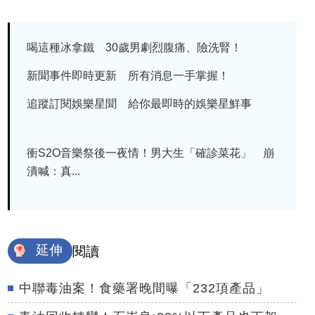
喝這種冰拿鐵 30歲男劇烈腹痛、險洗腎！
新聞事件即時更新 所有消息一手掌握！
追蹤訂閱娛樂星聞 給你最即時的娛樂星鮮事
衝S2O音樂祭後一夜情！男大生「確診菜花」 崩
潰喊：真...
延伸
閱讀
中聯毒油案！食藥署晚間曝「232項產品」