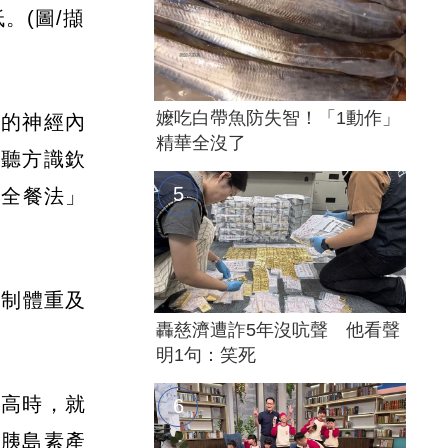
。(圖/擷
嬤吃白帶魚防失智！「1動作」
稱的神經內
精華全沒了
此聽方識欽
餐全餐法」
控制體重及
轟慈濟遭詐5年沒吭聲 他看聲
明1句：笑死
升高時，就
於胰島素產