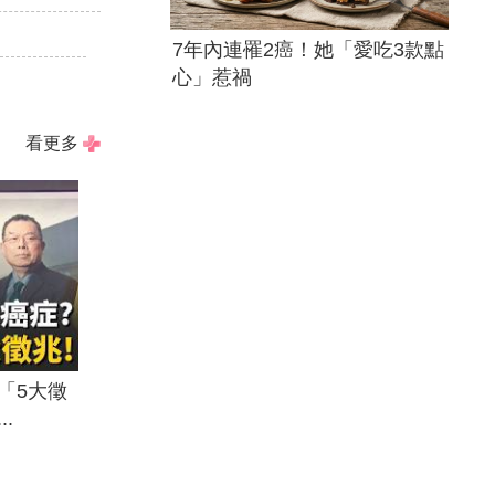
7年內連罹2癌！她「愛吃3款點
心」惹禍
看更多
「5大徵
.