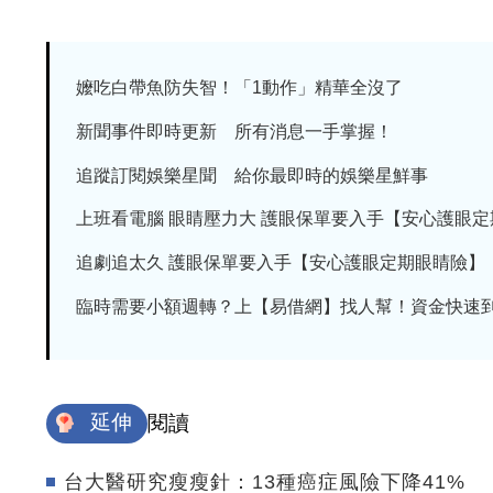
嬤吃白帶魚防失智！「1動作」精華全沒了
新聞事件即時更新 所有消息一手掌握！
追蹤訂閱娛樂星聞 給你最即時的娛樂星鮮事
上班看電腦 眼睛壓力大 護眼保單要入手【安心護眼定期眼
追劇追太久 護眼保單要入手【安心護眼定期眼睛險】
臨時需要小額週轉？上【易借網】找人幫！資金快速
延伸
閱讀
台大醫研究瘦瘦針：13種癌症風險下降41%