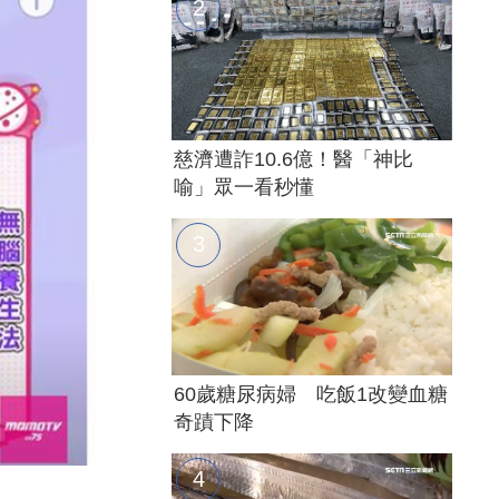
慈濟遭詐10.6億！醫「神比
喻」眾一看秒懂
60歲糖尿病婦 吃飯1改變血糖
奇蹟下降