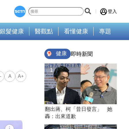
登入
銀髮健康
醫觀點
看懂健康
專題
健康
即時新聞
-
A
A+
翻出蔣、柯「昔日發言」 她
轟：出來道歉