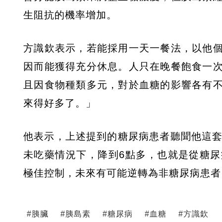
生阻抗的機率增加。
方識欽表示，若能採用一天一餐法，以他
因而能獲得充分休息。人只在晚餐飽食一
且因食物種類多元，對於血糖的影響各有
來得好多了。」
他表示，上述提到的糖尿病患者聽聞他這套
未吃藥情況下，降到6點多，也就是從糖
極佳控制，未來有可能逆轉為非糖尿病患者
#
胰臟
#
胰島素
#
糖尿病
#
血糖
#
方識欽