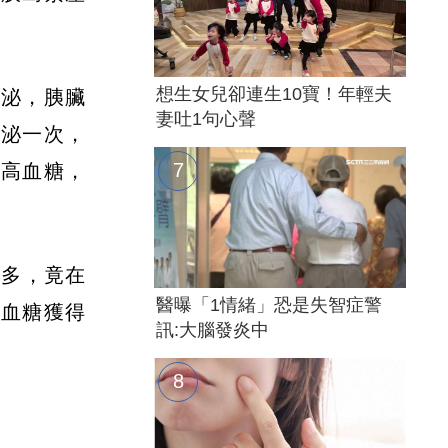
想生女兒卻連生10寶！年輕夫
分泌，胰臟
妻吐1句心聲
分泌一次，
升高血糖，
點多，竟在
醫曝「1情緒」恐是失智症警
間血糖獲得
訊:大腦發炎中