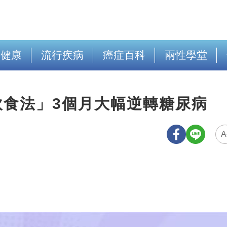
出健康
流行疾病
癌症百科
兩性學堂
飲食法」3個月大幅逆轉糖尿病
A