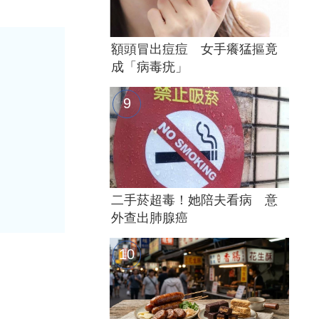
額頭冒出痘痘 女手癢猛摳竟
成「病毒疣」
二手菸超毒！她陪夫看病 意
外查出肺腺癌