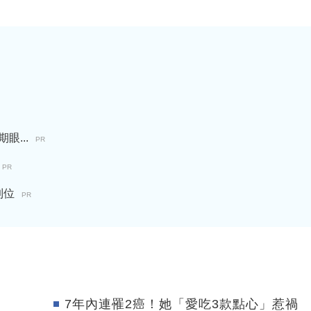
...
PR
PR
到位
PR
7年內連罹2癌！她「愛吃3款點心」惹禍