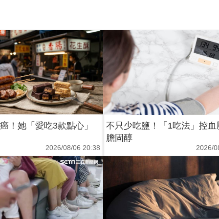
2癌！她「愛吃3款點心」
不只少吃鹽！「1吃法」控血
膽固醇
2026/08/06 20:38
2026/0