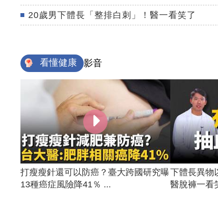
20歲男下體長「整排白刺」！醫一看笑了
看懂健康
影音
打瘦瘦針還可以防癌？臺大跨國研究曝
下體長異物
13種癌症風險降41％ ...
醫脫褲一看笑