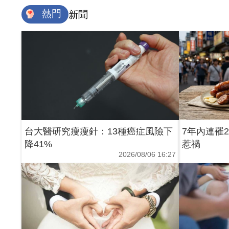
熱門
新聞
台大醫研究瘦瘦針：13種癌症風險下
7年內連罹
降41%
惹禍
2026/08/06 16:27