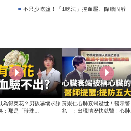
不只少吃鹽！「1吃法」控血壓、降膽固醇
以為得菜花？男孩嚇壞求診
黃崇仁心肺衰竭逝世！醫示警
：那是「珍珠...
兆」：出現情況快就醫！心肺..