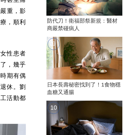
越嚴重，影
防代刀！衛福部祭新規：醫材
治療，順利
商嚴禁碰病人
中女性患者
歲了，幾乎
學時期有偶
日本長壽秘密找到了！1食物穩
早退休。劉
血糖又通腸
志工活動都