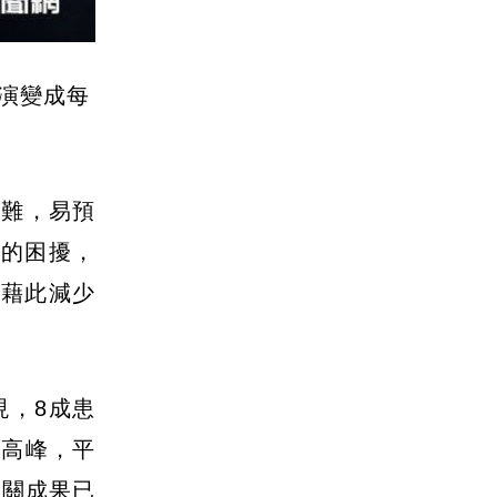
演變成每
困難，易預
痛的困擾，
，藉此減少
現，8成患
達高峰，平
相關成果已