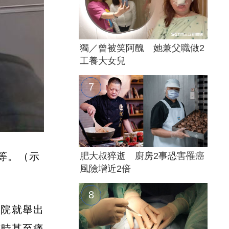
獨／曾被笑阿醜 她兼父職做2
工養大女兒
等。（示
肥大叔猝逝 廚房2事恐害罹癌
風險增近2倍
醫院就舉出
有時甚至痛