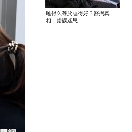
睡得久等於睡得好？醫揭真
相：錯誤迷思