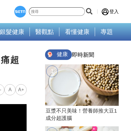
登入
銀髮健康
醫觀點
看懂健康
專題
健康
即時新聞
月痛超
-
A
A+
豆漿不只美味！營養師推大豆1
成分超護腦