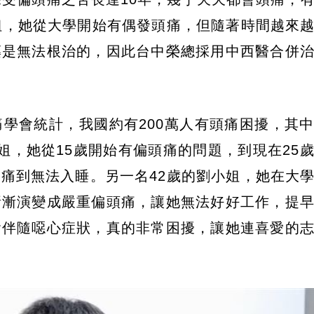
姐，她從大學開始有偶發頭痛，但隨著時間越來
藥是無法根治的，因此台中榮總採用中西醫合併
學會統計，我國約有200萬人有頭痛困擾，其
姐，她從15歲開始有偏頭痛的問題，到現在25
痛到無法入睡。另一名42歲的劉小姐，她在大
漸漸演變成嚴重偏頭痛，讓她無法好好工作，提
會伴隨噁心症狀，真的非常困擾，讓她連喜愛的