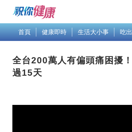
首頁
健康即時
生活大小事
吃
全台200萬人有偏頭痛困擾
過15天