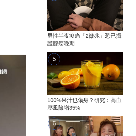
男性半夜痠痛「2徵兆」恐已攝
護腺癌晚期
100%果汁也傷身？研究：高血
壓風險增35%