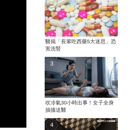
醫揭「長輩吃西藥5大迷思」恐
害洗腎
吹冷氣30小時出事！女子全身
抽搐送醫