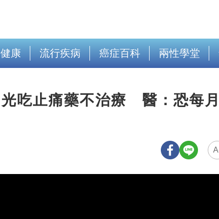
出健康
流行疾病
癌症百科
兩性學堂
！光吃止痛藥不治療 醫：恐每
A