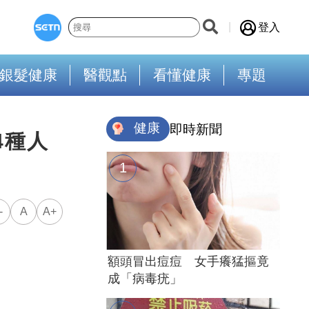
登入
銀髮健康
醫觀點
看懂健康
專題
健康
即時新聞
4種人
-
A
A+
額頭冒出痘痘 女手癢猛摳竟
成「病毒疣」