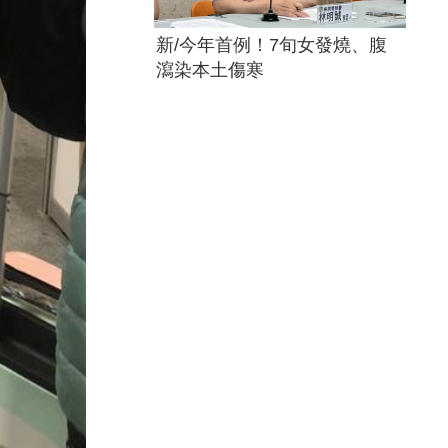
新/今年首例！7旬女發燒、腹
瀉染本土傷寒