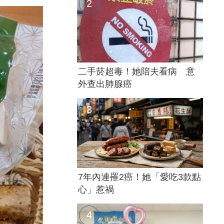
二手菸超毒！她陪夫看病 意
外查出肺腺癌
7年內連罹2癌！她「愛吃3款點
心」惹禍