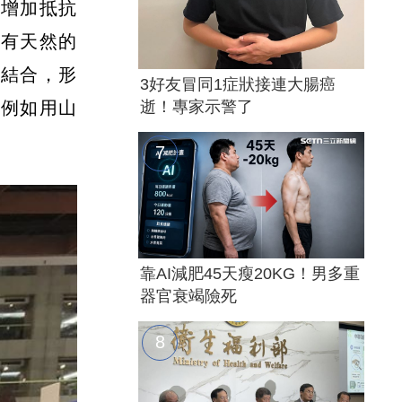
和增加抵抗
具有天然的
體結合，形
3好友冒同1症狀接連大腸癌
逝！專家示警了
，例如用山
靠AI減肥45天瘦20KG！男多重
器官衰竭險死