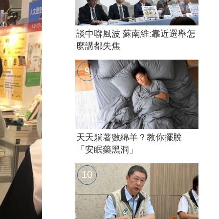
談中聯風波 蘇南維:靠近選舉怎
麼講都失焦
天天躺著數綿羊？教你擺脫
「安眠藥黑洞」