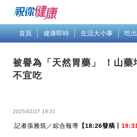
首頁
健康即時
生活大小事
吃
被譽為「天然胃藥」 ！山藥
不宜吃
2025/02/27 19:31
記者張雅筑／綜合報導
【18:26發稿丨
19: