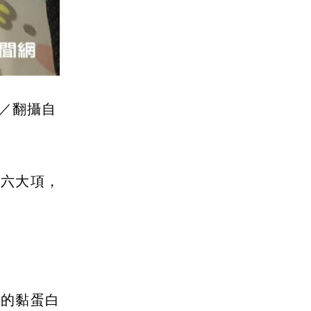
／翻攝自
出六大項，
中的黏蛋白