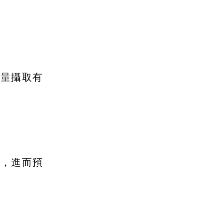
適量攝取有
力，進而預