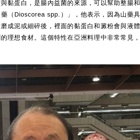
體與黏蛋白，是腸內益菌的來源，可以幫助整腸
Dioscorea spp.）」，他表示，因為山藥
被磨成泥或細碎後，裡面的黏蛋白和澱粉會與液
稠的理想食材。這個特性在亞洲料理中非常常見