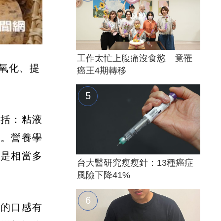
工作太忙上腹痛沒食慾 竟罹
氧化、提
癌王4期轉移
包括：粘液
等。營養學
，是相當多
台大醫研究瘦瘦針：13種癌症
風險下降41%
滑的口感有