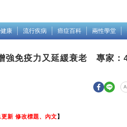
出健康
流行疾病
癌症百科
兩性學堂
增強免疫力又延緩衰老 專家：
A
31更新 修改標題、內文
】