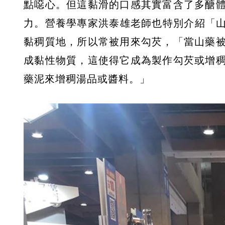
點噁心。但這黏滑的口感其實富含了多醣
力。營養學專家洪泰雄老師也特別介紹「山藥（
黏稠質地，所以常被用來勾芡，「當山藥
成黏性物質，這使得它成為製作勾芡或增
藥泥來增稠湯品或醬料。」