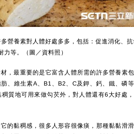
許多營養素對人體好處多多，包括：促進消化、抗
耐力等。（圖／資料照）
食材，最重要的是它富含人體所需的許多營養素
素、脂肪、維生素A、B1、B2、C及鉀、鈣、鐵、磷
黏稠質地可用來做勾芡外，對人體還有6大好處
是它的黏稠感，很多人形容很像痰，那種黏黏滑