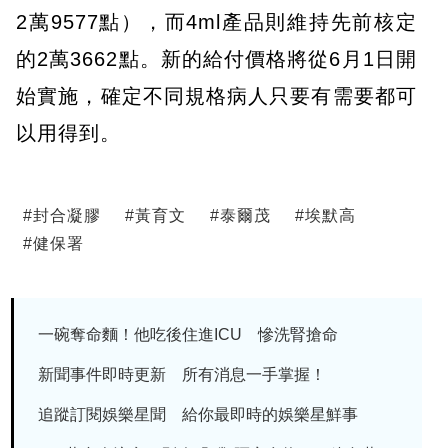
2萬9577點），而4ml產品則維持先前核定
的2萬3662點。新的給付價格將從6月1日開
始實施，確定不同規格病人只要有需要都可
以用得到。
#
封合凝膠
#
黃育文
#
泰爾茂
#
埃默高
#
健保署
一碗奪命麵！他吃後住進ICU 慘洗腎搶命
新聞事件即時更新 所有消息一手掌握！
追蹤訂閱娛樂星聞 給你最即時的娛樂星鮮事