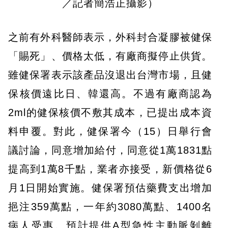
／記者簡浩正攝影）
之前有外科醫師表示，外科封合凝膠被健保
「賜死」、價格太低，有廠商擬停止供貨。
雖健保署表示該產品沒退出台灣市場，且健
保核價遠比日、韓還高。不過有廠商認為
2ml的健保核價不敷其成本，已提出成本資
料申覆。對此，健保署今（15）日舉行會
議討論，同意增加給付，同意從1萬1831點
提高到1萬8千點，業者亦接受，新價格從6
月1日開始實施。健保署預估藥費支出增加
挹注359萬點，一年約3080萬點、1400名
病人受惠。預計提供A型急性主動脈剝離