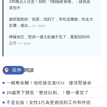
240萬台人注意！別吃「5類隔夜食物」：綠色蔬
菜也中
腹部脂肪的「剋星」找到了，常吃這幾物，吃走大
肚囊，瘦出...
PR・新素簡
檸檬加它，堅持一週大肚腩不見了，重新回到45
公斤
PR・新素簡
延伸
閱讀
一碗奪命麵！他吃後住進ICU 慘洗腎搶命
20歲男下體長「整排白刺」！醫一看笑了
不是化妝！女性1行為更易找到工作和伴侶