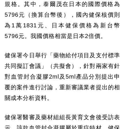
規格。其中，泰爾茂在日本的國際價格為
5796元（換算台幣後），國內健保核價則
為1萬1831元、日本健保價格為新台幣
5796元。我國價格相當是日本2倍價。
健保署今日舉行「藥物給付項目及支付標準
共同擬訂會議」（共擬會），針對兩家有針
對血管封合凝膠2ml及5ml產品分別提出申
覆的案件進行討論，重新審議業者提出的相
關成本分析資料。
健保署醫審及藥材組組長黃育文會後受訪表
示，該款血管封合凝膠屬於重症特材，健保