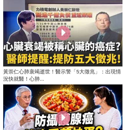
黃崇仁心肺衰竭逝世！醫示警「5大徵兆」：出現情
況快就醫！心肺...