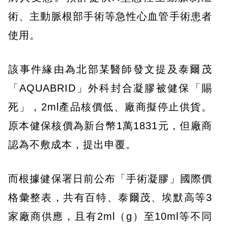
術、主動脈根部手術等急性心血管手術患者
使用。
該事件緣由為北部某醫師發文提及泰爾茂
「AQUABRID」外科封合凝膠被健保「賜
死」，2ml產品核價低、廠商擬停止供貨。
原本健保核價為新台幣1萬1831元，但廠商
認為不敷成本，提出申覆。
而根據健保署日前公布「手術凝膠」國際價
格彙整表，共有百特、泰爾茂、埃默高等3
家廠商供應，且有2ml（g）至10ml等不同