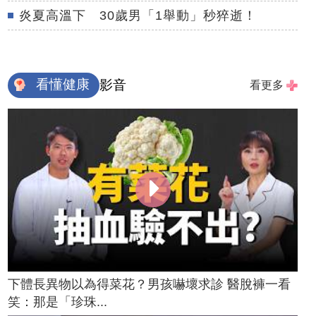
炎夏高溫下 30歲男「1舉動」秒猝逝！
看懂健康
影音
看更多
下體長異物以為得菜花？男孩嚇壞求診 醫脫褲一看
笑：那是「珍珠...