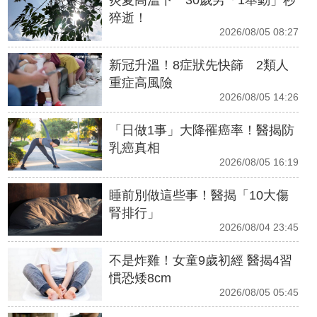
炎夏高溫下 30歲男「1舉動」秒
猝逝！
2026/08/05 08:27
新冠升溫！8症狀先快篩 2類人
重症高風險
2026/08/05 14:26
「日做1事」大降罹癌率！醫揭防
乳癌真相
2026/08/05 16:19
睡前別做這些事！醫揭「10大傷
腎排行」
2026/08/04 23:45
不是炸雞！女童9歲初經 醫揭4習
慣恐矮8cm
2026/08/05 05:45