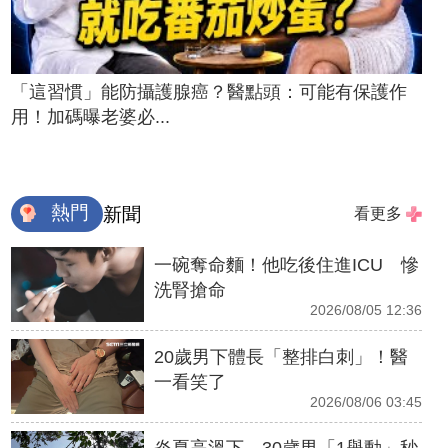
「這習慣」能防攝護腺癌？醫點頭：可能有保護作
用！加碼曝老婆必...
熱門
新聞
看更多
一碗奪命麵！他吃後住進ICU 慘
洗腎搶命
2026/08/05 12:36
20歲男下體長「整排白刺」！醫
一看笑了
2026/08/06 03:45