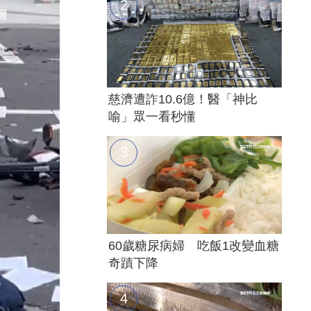
慈濟遭詐10.6億！醫「神比
喻」眾一看秒懂
60歲糖尿病婦 吃飯1改變血糖
奇蹟下降