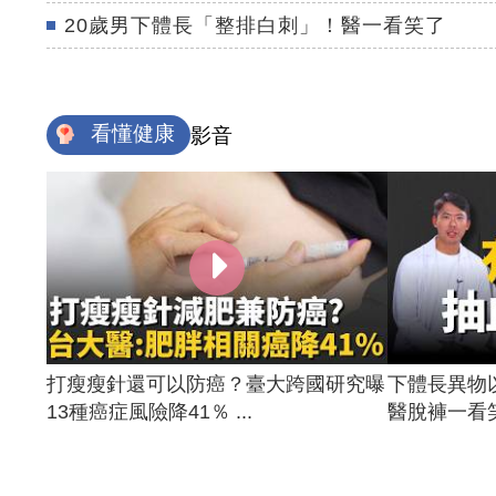
20歲男下體長「整排白刺」！醫一看笑了
看懂健康
影音
打瘦瘦針還可以防癌？臺大跨國研究曝
下體長異物
13種癌症風險降41％ ...
醫脫褲一看笑