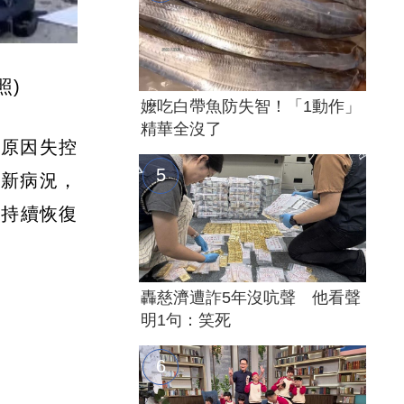
照)
嬤吃白帶魚防失智！「1動作」
精華全沒了
明原因失控
最新病況，
，持續恢復
轟慈濟遭詐5年沒吭聲 他看聲
明1句：笑死