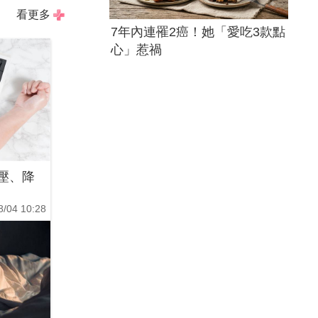
看更多
7年內連罹2癌！她「愛吃3款點
心」惹禍
壓、降
8/04 10:28