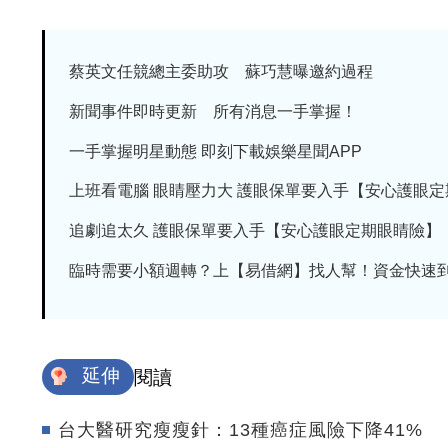
蔡英文任競總主委助攻 蘇巧慧曝邀約過程
新聞事件即時更新 所有消息一手掌握！
一手掌握明星動態 即刻下載娛樂星聞APP
上班看電腦 眼睛壓力大 護眼保單要入手【安心護眼定期眼
追劇追太久 護眼保單要入手【安心護眼定期眼睛險】
臨時需要小額週轉？上【易借網】找人幫！資金快速
延伸
閱讀
台大醫研究瘦瘦針：13種癌症風險下降41%