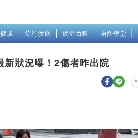
出健康
流行疾病
癌症百科
兩性學堂
最新狀況曝！2傷者昨出院
A