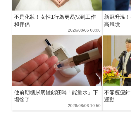
不是化妝！女性1行為更易找到工作
新冠升溫！
和伴侶
高風險
2026/08/06 08:06
他前期糖尿病砸錢狂喝「能量水」下
不靠瘦瘦針！
場慘了
運動
2026/08/06 10:50