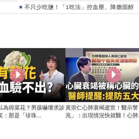
不只少吃鹽！「1吃法」控血壓、降膽固醇
以為得菜花？男孩嚇壞求診
黃崇仁心肺衰竭逝世！醫示警
：那是「珍珠...
兆」：出現情況快就醫！心肺..