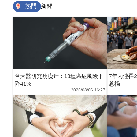
熱門
新聞
台大醫研究瘦瘦針：13種癌症風險下
7年內連罹
降41%
惹禍
2026/08/06 16:27