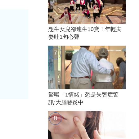
想生女兒卻連生10寶！年輕夫
妻吐1句心聲
醫曝「1情緒」恐是失智症警
訊:大腦發炎中