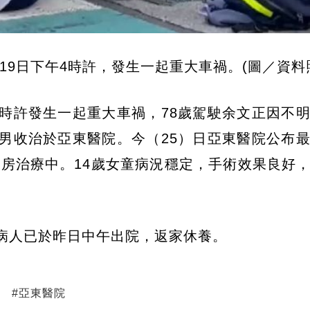
9日下午4時許，發生一起重大車禍。(圖／資料
4時許發生一起重大車禍，78歲駕駛余文正因不
余男收治於亞東醫院。今（25）日亞東醫院公布
房治療中。14歲女童病況穩定，手術效果良好
位病人已於昨日中午出院，返家休養。
#
亞東醫院