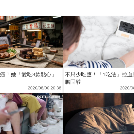
2癌！她「愛吃3款點心」
不只少吃鹽！「1吃法」控血
膽固醇
2026/08/06 20:38
2026/0