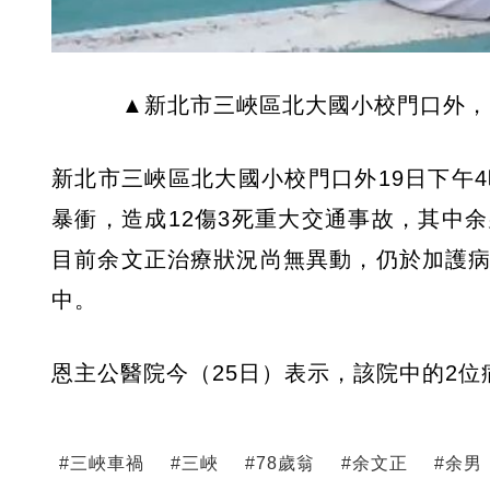
▲新北市三峽區北大國小校門口外，1
新北市三峽區北大國小校門口外19日下午
暴衝，造成12傷3死重大交通事故，其中
目前余文正治療狀況尚無異動，仍於加護病
中。
恩主公醫院今（25日）表示，該院中的2
#
三峽車禍
#
三峽
#
78歲翁
#
余文正
#
余男