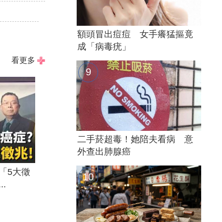
額頭冒出痘痘 女手癢猛摳竟
成「病毒疣」
看更多
二手菸超毒！她陪夫看病 意
外查出肺腺癌
「5大徵
.