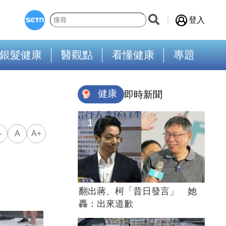
登入
銀髮健康
醫觀點
看懂健康
專題
健康
即時新聞
-
A
A+
翻出蔣、柯「昔日發言」 她
轟：出來道歉