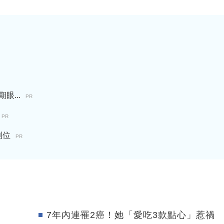
...
PR
PR
到位
PR
7年內連罹2癌！她「愛吃3款點心」惹禍