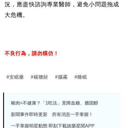
況，應盡快諮詢專業醫師，避免小問題拖成
大危機。
不良行為，請勿模仿！
#
安眠藥
#
楊聰財
#
腦霧
#
睡眠
豬肉=不健康？「1吃法」竟降血糖、膽固醇
新聞事件即時更新 所有消息一手掌握！
一手掌握明星動態 即刻下載娛樂星聞APP