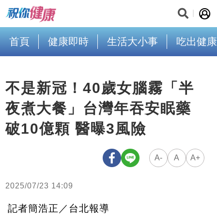
首頁
健康即時
生活大小事
吃出健康
不是新冠！40歲女腦霧「半
夜煮大餐」台灣年吞安眠藥
破10億顆 醫曝3風險
A-
A
A+
2025/07/23 14:09
記者簡浩正／台北報導