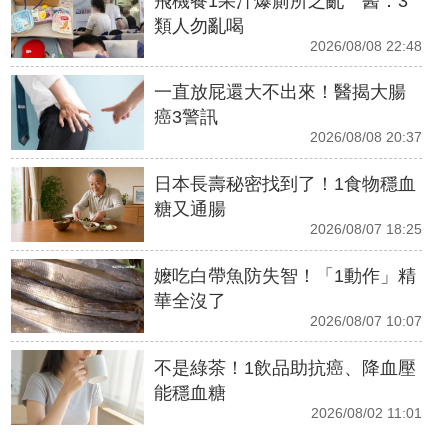
飛機餐1果汁爆廁所之亂 醫：3
類人勿亂喝
2026/08/08 22:48
一直放屁還大不出來！醫揭大腸
癌3警訊
2026/08/08 20:37
日本長壽秘密找到了！1食物穩血
糖又通腸
2026/08/07 18:25
嬤吃白帶魚防失智！「1動作」精
華全沒了
2026/08/07 10:07
不是綠茶！1飲品助抗癌、降血壓
能穩血糖
2026/08/02 11:01