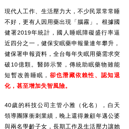
現代人工作、生活壓力大，不少民眾常常睡
不好，更有人因用藥出現「腦霧」。根據國
健署2019年統計，國人睡眠障礙盛行率逼
近四分之一，健保安眠藥申報量連年攀升，
健保署申報資料，全台每年失眠用藥需求突
破10億顆。醫師示警，傳統助眠藥物雖能
短暫改善睡眠，
卻也潛藏依賴性、認知退
化，甚至增加失智風險。
40歲的科技公司主管小雅（化名），白天
領導團隊衝刺業績，晚上還得兼顧年邁公婆
與兩名學齡子女，長期工作及生活壓力讓她