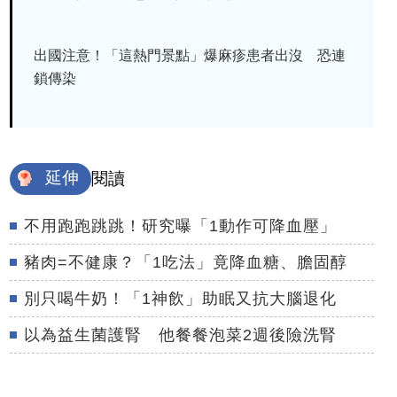
出國注意！「這熱門景點」爆麻疹患者出沒 恐連
鎖傳染
延伸
閱讀
不用跑跑跳跳！研究曝「1動作可降血壓」
豬肉=不健康？「1吃法」竟降血糖、膽固醇
別只喝牛奶！「1神飲」助眠又抗大腦退化
以為益生菌護腎 他餐餐泡菜2週後險洗腎