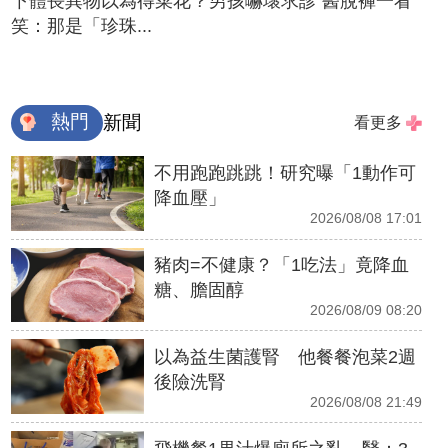
下體長異物以為得菜花？男孩嚇壞求診 醫脫褲一看
笑：那是「珍珠...
熱門
新聞
看更多
不用跑跑跳跳！研究曝「1動作可
降血壓」
2026/08/08 17:01
豬肉=不健康？「1吃法」竟降血
糖、膽固醇
2026/08/09 08:20
以為益生菌護腎 他餐餐泡菜2週
後險洗腎
2026/08/08 21:49