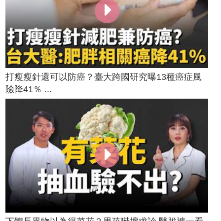
打瘦瘦針還可以防癌？臺大跨國研究曝13種癌症風
險降41％ ...