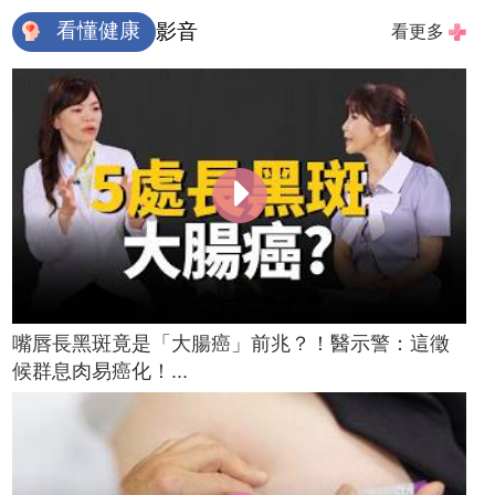
看懂健康
影音
看更多
嘴唇長黑斑竟是「大腸癌」前兆？！醫示警：這徵
候群息肉易癌化！...