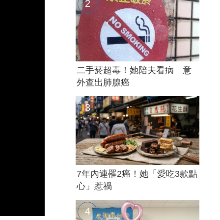
二手菸超毒！她陪夫看病 意
外查出肺腺癌
7年內連罹2癌！她「愛吃3款點
心」惹禍