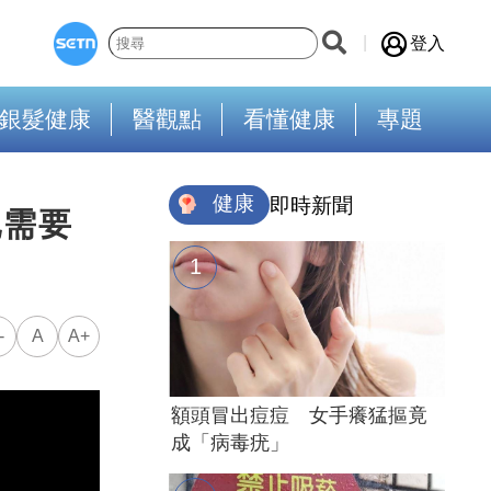
登入
銀髮健康
醫觀點
看懂健康
專題
健康
即時新聞
她需要
-
A
A+
額頭冒出痘痘 女手癢猛摳竟
成「病毒疣」