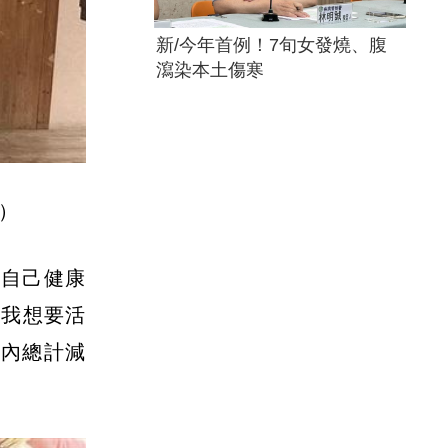
新/今年首例！7旬女發燒、腹
瀉染本土傷寒
）
上自己健康
，我想要活
期內總計減