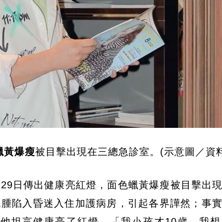
蠟黃爆瘦
被目擊出現在三總急診室。(示意圖／資料
29日傳出健康亮紅燈，面色蠟黃爆瘦被目擊出
水腫陷入昏迷入住加護病房，引起各界譁然；事
，他坦言健康亮了紅燈，「我小孩才10歲，我