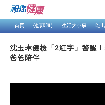
首頁
健康即時
生活大小事
吃
沈玉琳健檢「2紅字」警醒！
爸爸陪伴