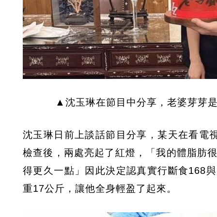
▲沈玉琳在節目中分享，老婆芽芽是
沈玉琳日前上談話節目分享，某天在看電視
檢查後，兩處亮起了紅燈，「我的體脂肪很
得更久一點」因此決定認真實行斷食168
重17公斤，讓他全身輕盈了起來。