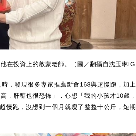
他在投資上的啟蒙老師。（圖／翻攝自沈玉琳IG
時，發現很多專家推薦斷食168與超慢跑，加
高，肝醣也很恐怖」，心想「我的小孩才10歲
與超慢跑，沒想到一個月就瘦了整整十公斤，短