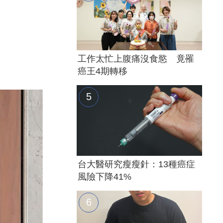
工作太忙上腹痛沒食慾 竟罹
癌王4期轉移
台大醫研究瘦瘦針：13種癌症
風險下降41%