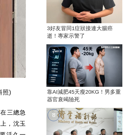
3好友冒同1症狀接連大腸癌
逝！專家示警了
照)
靠AI減肥45天瘦20KG！男多重
器官衰竭險死
現在三總急
實上，沈玉
想要活久一