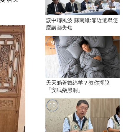
談中聯風波 蘇南維:靠近選舉怎
麼講都失焦
天天躺著數綿羊？教你擺脫
「安眠藥黑洞」