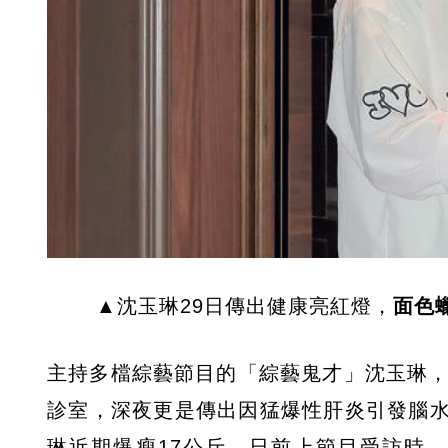
▲沈玉琳29日傳出健康亮紅燈，
面色
主持多檔綜藝節目的「綜藝鬼才」沈玉琳，
診室，深夜更是傳出因猛爆性肝炎引發腦
琳近期爆瘦17公斤，日前上節目受訪時