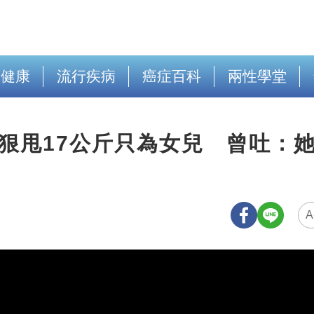
出健康
流行疾病
癌症百科
兩性學堂
狠甩17公斤只為女兒 曾吐：
A