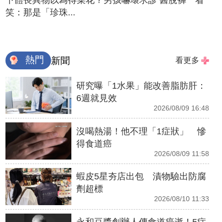
下體長異物以為得菜花？男孩嚇壞求診 醫脫褲一看
笑：那是「珍珠...
熱門
新聞
看更多
研究曝「1水果」能改善脂肪肝：
6週就見效
2026/08/09 16:48
沒喝熱湯！他不理「1症狀」 慘
得食道癌
2026/08/09 11:58
蝦皮5星夯店出包 漬物驗出防腐
劑超標
2026/08/10 11:33