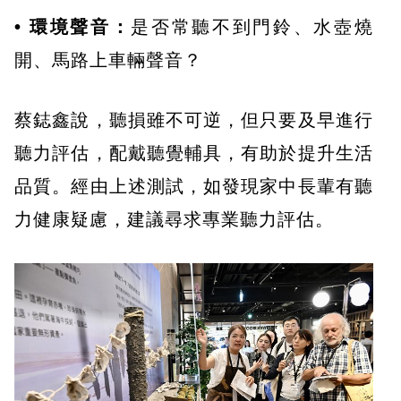
• 環境聲音：
是否常聽不到門鈴、水壺燒
開、馬路上車輛聲音？
蔡鋕鑫說，聽損雖不可逆，但只要及早進行
聽力評估，配戴聽覺輔具，有助於提升生活
品質。經由上述測試，如發現家中長輩有聽
力健康疑慮，建議尋求專業聽力評估。