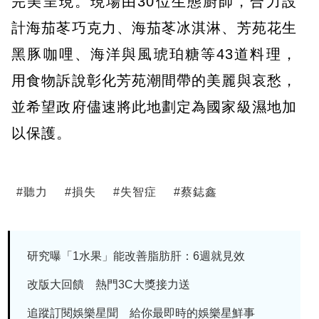
完美呈現。現場由30位生態廚師，合力設
計海茄苳巧克力、海茄苳冰淇淋、芳苑花生
黑豚咖哩、海洋與風琥珀糖等43道料理，
用食物訴說彰化芳苑潮間帶的美麗與哀愁，
並希望政府儘速將此地劃定為國家級濕地加
以保護。
#
聽力
#
損失
#
失智症
#
蔡鋕鑫
研究曝「1水果」能改善脂肪肝：6週就見效
改版大回饋 熱門3C大獎接力送
追蹤訂閱娛樂星聞 給你最即時的娛樂星鮮事