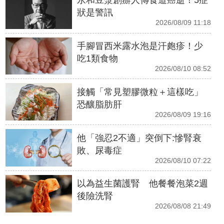
永和豆漿創辦人傳食道癌逝！5症
狀是警訊
2026/08/09 11:18
手腳冒西米露水泡是汗皰疹！少
吃1類食物
2026/08/10 08:52
接觸「常見塑膠微粒＋這樣吃」
恐釀脂肪肝
2026/08/09 19:16
他「強忍2不適」突倒下:慘腎衰
敗、尿毒症
2026/08/10 07:22
以為益生菌護腎 他餐餐泡菜2週
後險洗腎
2026/08/08 21:49