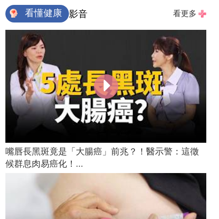
看懂健康
影音
看更多
嘴唇長黑斑竟是「大腸癌」前兆？！醫示警：這徵
候群息肉易癌化！...