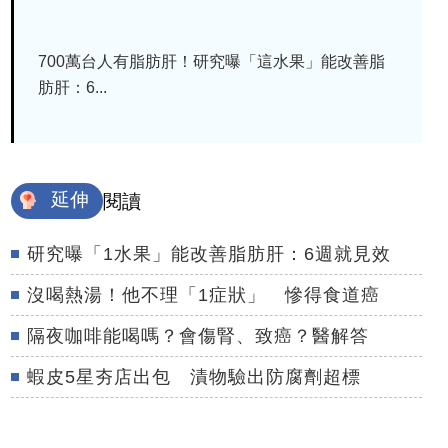
700萬台人有脂肪肝！研究曝「這水果」能改善脂
肪肝：6...
延伸
閱讀
研究曝「1水果」能改善脂肪肝：6週就見效
沒喝熱湯！他不理「1症狀」 慘得食道癌
隔夜咖啡能喝嗎？會傷腎、致癌？醫解答
蝦皮5星夯店出包 漬物驗出防腐劑超標