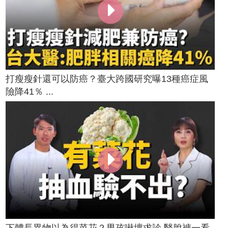
打瘦瘦針還可以防癌？臺大跨國研究曝13種癌症風
險降41％ ...