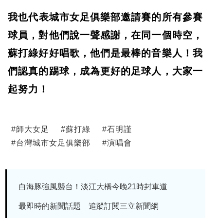
​我也代表城市女足俱樂部邀請賽的所有參賽
球員，對他們說一聲感謝，在同一個時空，
蘇打綠好好唱歌，他們是最棒的音樂人！我
們認真的踢球，成為更好的足球人，大家一
起努力！
#
師大女足
#
蘇打綠
#
石明謹
#
台灣城市女足俱樂部
#
演唱會
白海豚強風襲台！淡江大橋今晚21時封車道
最即時的新聞話題 追蹤訂閱三立新聞網