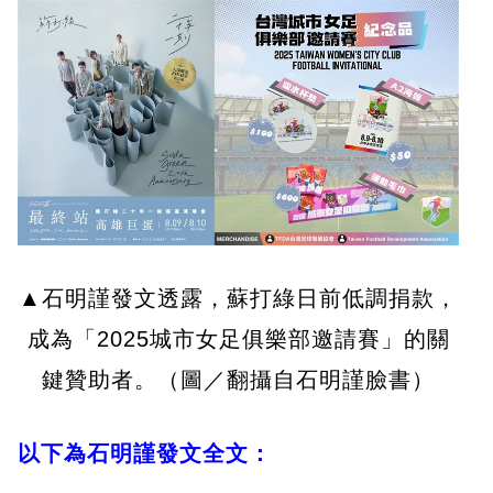
▲石明謹發文透露，蘇打綠日前低調捐款，
成為「2025城市女足俱樂部邀請賽」的關
鍵贊助者。（圖／翻攝自石明謹臉書）
以下為石明謹發文全文：