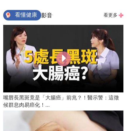
看懂健康
影音
看更多
嘴唇長黑斑竟是「大腸癌」前兆？！醫示警：這徵
候群息肉易癌化！...