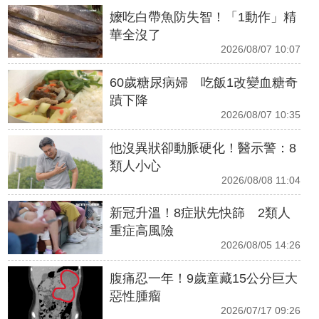
嬤吃白帶魚防失智！「1動作」精
華全沒了
2026/08/07 10:07
60歲糖尿病婦 吃飯1改變血糖奇
蹟下降
2026/08/07 10:35
他沒異狀卻動脈硬化！醫示警：8
類人小心
2026/08/08 11:04
新冠升溫！8症狀先快篩 2類人
重症高風險
2026/08/05 14:26
腹痛忍一年！9歲童藏15公分巨大
惡性腫瘤
2026/07/17 09:26