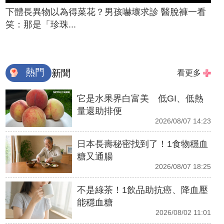
下體長異物以為得菜花？男孩嚇壞求診 醫脫褲一看
笑：那是「珍珠...
熱門
新聞
看更多
它是水果界白富美 低GI、低熱
量還助排便
2026/08/07 14:23
日本長壽秘密找到了！1食物穩血
糖又通腸
2026/08/07 18:25
不是綠茶！1飲品助抗癌、降血壓
能穩血糖
2026/08/02 11:01