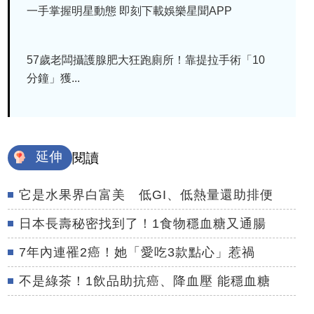
一手掌握明星動態 即刻下載娛樂星聞APP
57歲老闆攝護腺肥大狂跑廁所！靠提拉手術「10
分鐘」獲...
延伸
閱讀
它是水果界白富美 低GI、低熱量還助排便
日本長壽秘密找到了！1食物穩血糖又通腸
7年內連罹2癌！她「愛吃3款點心」惹禍
不是綠茶！1飲品助抗癌、降血壓 能穩血糖