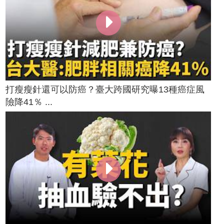
打瘦瘦針還可以防癌？臺大跨國研究曝13種癌症風
險降41％ ...