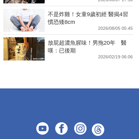
不是炸雞！女童9歲初經 醫揭4習
慣恐矮8cm
2026/08/05 05:45
放屁超濃魚腥味！男拖20年 醫
嘆：已後期
2026/02/19 06:06