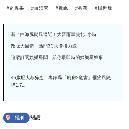
#
奇異果
#
血清素
#
睡眠
#
香蕉
#
楊世煒
新／白海豚颱風逼近！大雷雨轟雙北1小時
改版大回饋 熱門3C大獎接力送
追蹤訂閱娛樂星聞 給你最即時的娛樂星鮮事
46歲肥大叔猝逝 專家曝「廚房2危害」罹癌風險
增1.7...
延伸
閱讀