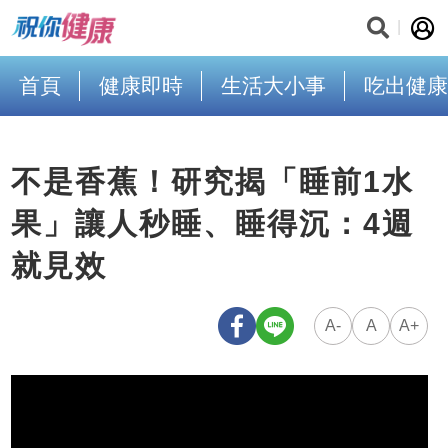
首頁
健康即時
生活大小事
吃出健康
不是香蕉！研究揭「睡前1水
果」讓人秒睡、睡得沉：4週
就見效
A-
A
A+