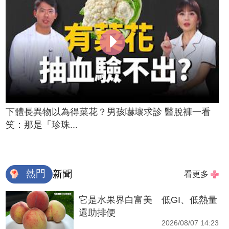
下體長異物以為得菜花？男孩嚇壞求診 醫脫褲一看
笑：那是「珍珠...
熱門
新聞
看更多
它是水果界白富美 低GI、低熱量
還助排便
2026/08/07 14:23