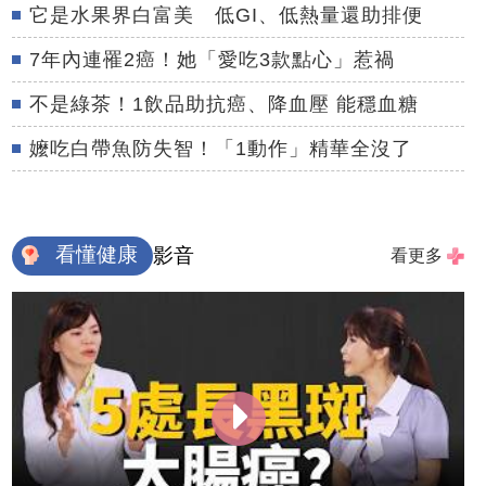
它是水果界白富美 低GI、低熱量還助排便
7年內連罹2癌！她「愛吃3款點心」惹禍
不是綠茶！1飲品助抗癌、降血壓 能穩血糖
嬤吃白帶魚防失智！「1動作」精華全沒了
看懂健康
影音
看更多