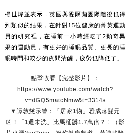
楊世煒並表示，英國與愛爾蘭團隊隨後也得
到類似的結果，在針對15位健康的菁英運動
員的研究裡，在睡前一小時經吃了2顆奇異
果的運動員，有更好的睡眠品質、更長的睡
眠時間和較少的夜間清醒，疲勞也降低了。
點擊收看【完整影片】：
https://www.youtube.com/watch?
v=dGQ5matqNmw&t=3314s
▼譚敦慈示警：「居家1物」恐成落髮元
凶！「1週未洗」比馬桶髒1.7萬倍？！（影
片來源YouTube－祝你健康頻道，若遭移除