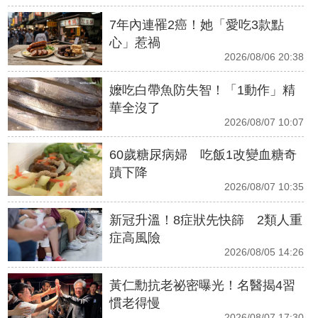
7年內連罹2癌！她「愛吃3款點
心」惹禍
2026/08/06 20:38
嬤吃白帶魚防失智！「1動作」精
華全沒了
2026/08/07 10:07
60歲糖尿病婦 吃飯1改變血糖奇
蹟下降
2026/08/07 10:35
新冠升溫！8症狀先快篩 2類人重
症高風險
2026/08/05 14:26
黃仁勳抗老祕密曝光！名醫揭4習
慣老得慢
2026/08/07 17:30