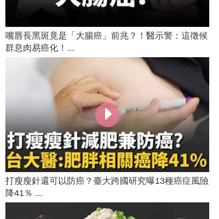
嘴唇長黑斑竟是「大腸癌」前兆？！醫示警：這徵候
群息肉易癌化！...
打瘦瘦針還可以防癌？臺大跨國研究曝13種癌症風險
降41％ ...