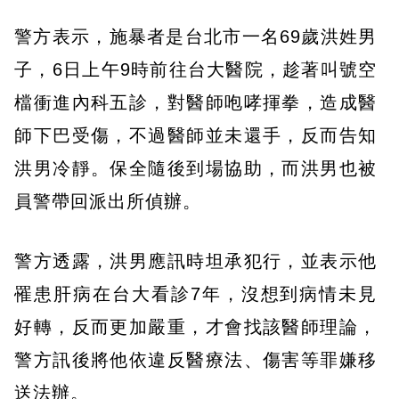
警方表示，施暴者是台北市一名69歲洪姓男
子，6日上午9時前往台大醫院，趁著叫號空
檔衝進內科五診，對醫師咆哮揮拳，造成醫
師下巴受傷，不過醫師並未還手，反而告知
洪男冷靜。保全隨後到場協助，而洪男也被
員警帶回派出所偵辦。
警方透露，洪男應訊時坦承犯行，並表示他
罹患肝病在台大看診7年，沒想到病情未見
好轉，反而更加嚴重，才會找該醫師理論，
警方訊後將他依違反醫療法、傷害等罪嫌移
送法辦。