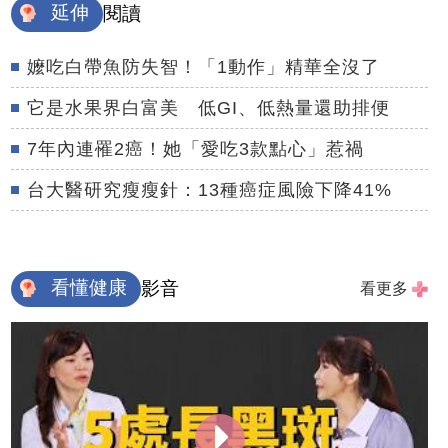
延伸
閱讀
嬤吃白帶魚防失智！「1動作」精華全沒了
它是水果界白富美 低GI、低熱量還助排便
7年內連罹2癌！她「愛吃3款點心」惹禍
台大醫研究瘦瘦針：13種癌症風險下降41%
看懂健康
影音
看更多