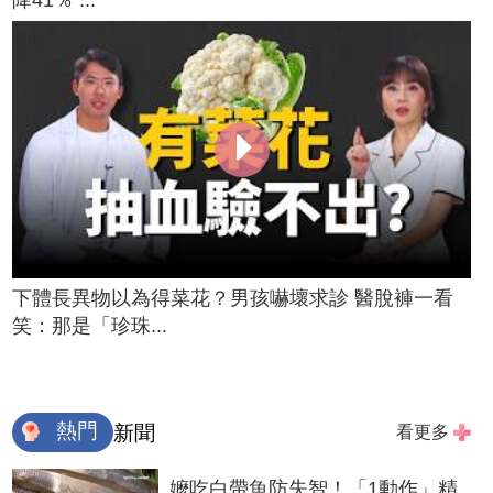
下體長異物以為得菜花？男孩嚇壞求診 醫脫褲一看
笑：那是「珍珠...
熱門
新聞
看更多
嬤吃白帶魚防失智！「1動作」精