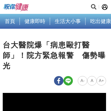
首頁
健康即時
生活大小事
吃出健康
台大醫院爆「病患毆打醫
師」！院方緊急報警 傷勢曝
光
A-
A
A+