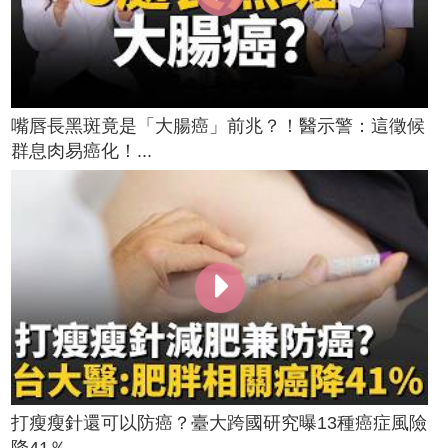
嘴唇長黑斑竟是「大腸癌」前兆？！醫示警：這徵候
群息肉易癌化！...
打瘦瘦針還可以防癌？臺大跨國研究曝13種癌症風險
降41％ ...