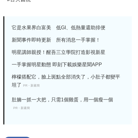
它是水果界白富美 低GI、低熱量還助排便
新聞事件即時更新 所有消息一手掌握！
明星講師親授！醒吾三立學院打造影視新星
一手掌握明星動態 即刻下載娛樂星聞APP
檸檬搭配它，臉上斑點全部消失了，小肚子都變平
坦了
PR・新素簡
肚腩一抓一大把，只需1個雞蛋，用一個瘦一個
PR・新素簡