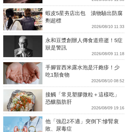
蝦皮5星夯店出包 漬物驗出防腐
劑超標
2026/08/10 11:33
永和豆漿創辦人傳食道癌逝！5症
狀是警訊
2026/08/09 11:18
手腳冒西米露水泡是汗皰疹！少
吃1類食物
2026/08/10 08:52
接觸「常見塑膠微粒＋這樣吃」
恐釀脂肪肝
2026/08/09 19:16
他「強忍2不適」突倒下:慘腎衰
敗、尿毒症