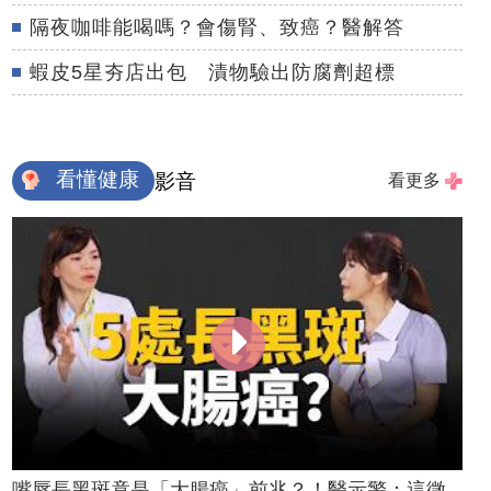
隔夜咖啡能喝嗎？會傷腎、致癌？醫解答
蝦皮5星夯店出包 漬物驗出防腐劑超標
看懂健康
影音
看更多
嘴唇長黑斑竟是「大腸癌」前兆？！醫示警：這徵