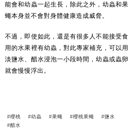
能會和幼蟲一起生長，除此之外，幼蟲和果
蠅本身並不會對身體健康造成威脅。
不過，即使如此，還是有很多人不能接受食
用的水果裡有幼蟲，對此專家補充，可以用
淡鹽水、醋水浸泡一小段時間，幼蟲或蟲卵
就會慢慢浮出。
#
櫻桃
#
幼蟲
#
果蠅
#
櫻桃果蠅
#
鹽水
#
醋水