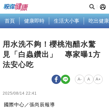
首頁
健康即時
生活大小事
吃出健康
用水洗不夠！櫻桃泡醋水驚
見「白蟲鑽出」 專家曝1方
法安心吃
A-
A
A+
2025/08/14 22:41
國際中心／張尚辰報導