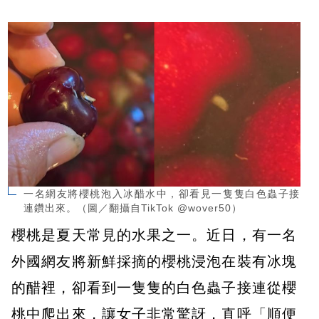
一名網友將櫻桃泡入冰醋水中，卻看見一隻隻白色蟲子接
連鑽出來。（圖／翻攝自TikTok @wover50）
櫻桃是夏天常見的水果之一。近日，有一名
外國網友將新鮮採摘的櫻桃浸泡在裝有冰塊
的醋裡，卻看到一隻隻的白色蟲子接連從櫻
桃中爬出來，讓女子非常驚訝，直呼「順便