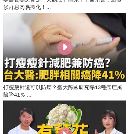
候群息肉易癌化！...
打瘦瘦針還可以防癌？臺大跨國研究曝13種癌症風
險降41％ ...