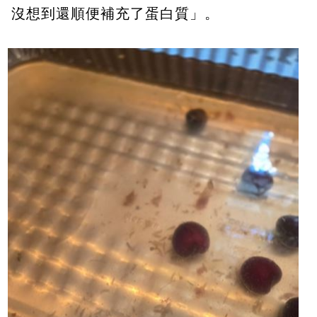
沒想到還順便補充了蛋白質」。