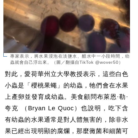
專家表示，將水果浸泡在淡鹽水、醋水中一小段時間，幼
蟲就會自己浮出來。（圖／翻攝自TikTok @wover50）
對此，愛荷華州立大學教授表示，這些白色
小蟲是「櫻桃果蠅」的幼蟲，牠們會在水果
上產卵並發育成幼蟲。美食顧問布萊恩·勒·
夸克 （Bryan Le Quoc）也說明，吃下含
有幼蟲的水果通常是對人體無害的，除非水
果已經出現明顯的腐爛，那麼黴菌和細菌可