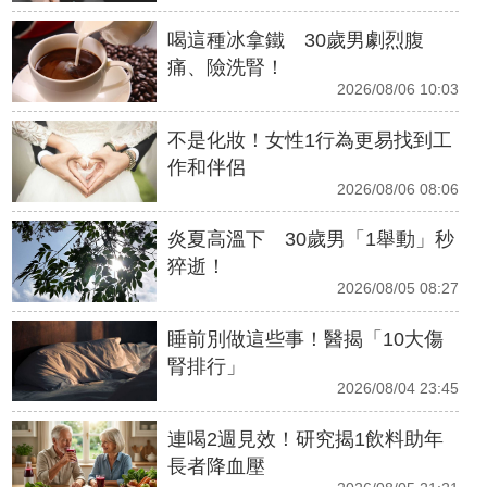
喝這種冰拿鐵 30歲男劇烈腹
痛、險洗腎！
2026/08/06 10:03
不是化妝！女性1行為更易找到工
作和伴侶
2026/08/06 08:06
炎夏高溫下 30歲男「1舉動」秒
猝逝！
2026/08/05 08:27
睡前別做這些事！醫揭「10大傷
腎排行」
2026/08/04 23:45
連喝2週見效！研究揭1飲料助年
長者降血壓