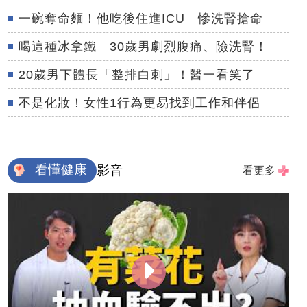
一碗奪命麵！他吃後住進ICU 慘洗腎搶命
喝這種冰拿鐵 30歲男劇烈腹痛、險洗腎！
20歲男下體長「整排白刺」！醫一看笑了
不是化妝！女性1行為更易找到工作和伴侶
看懂健康
影音
看更多