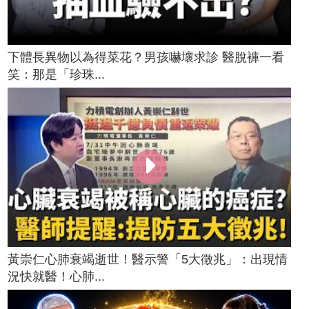
下體長異物以為得菜花？男孩嚇壞求診 醫脫褲一看
笑：那是「珍珠...
黃崇仁心肺衰竭逝世！醫示警「5大徵兆」：出現情
況快就醫！心肺...