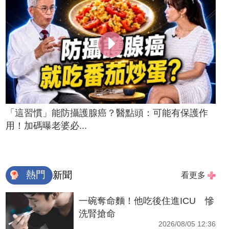
「這習慣」能防攝護腺癌？醫點頭：可能有保護作
用！加碼曝老婆必...
熱門
新聞
看更多
一碗奪命麵！他吃後住進ICU 慘
洗腎搶命
2026/08/05 12:36