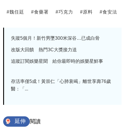
#
魏任廷
#
食藥署
#
巧克力
#
原料
#
食安法
失蹤5個月！新竹男墜300米深谷…已成白骨
改版大回饋 熱門3C大獎接力送
追蹤訂閱娛樂星聞 給你最即時的娛樂星鮮事
存活率僅5成！黃崇仁「心肺衰竭」離世享壽76歲
醫：「...
延伸
閱讀