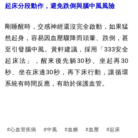
起床分段動作，避免跌倒與腦中風風險
剛睡醒時，交感神經還沒完全啟動，如果猛
然起身，容易因血壓驟降而頭暈、跌倒，甚
至引發腦中風。黃軒建議，採用「333安全
起床法」，醒來後先躺30秒、坐起再30
秒、坐在床邊30秒，再下床行動，讓循環
系統有時間反應，有助於保護血管。
#
心血管疾病
#
中風
#
血糖
#
血壓
#
起床