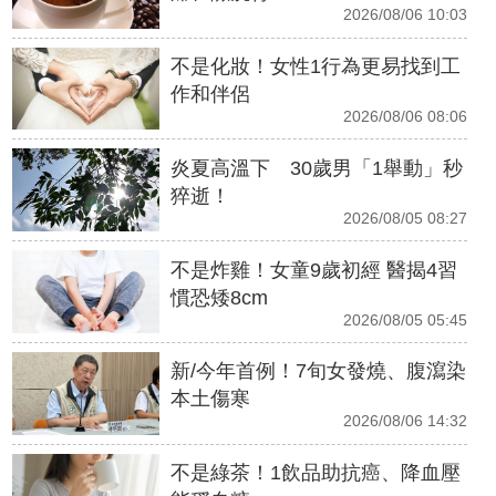
2026/08/06 10:03
不是化妝！女性1行為更易找到工
作和伴侶
2026/08/06 08:06
炎夏高溫下 30歲男「1舉動」秒
猝逝！
2026/08/05 08:27
不是炸雞！女童9歲初經 醫揭4習
慣恐矮8cm
2026/08/05 05:45
新/今年首例！7旬女發燒、腹瀉染
本土傷寒
2026/08/06 14:32
不是綠茶！1飲品助抗癌、降血壓