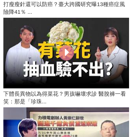
打瘦瘦針還可以防癌？臺大跨國研究曝13種癌症風
險降41％ ...
下體長異物以為得菜花？男孩嚇壞求診 醫脫褲一看
笑：那是「珍珠...