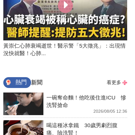
黃崇仁心肺衰竭逝世！醫示警「5大徵兆」：出現情
況快就醫！心肺...
熱門
新聞
看更多
一碗奪命麵！他吃後住進ICU 慘
洗腎搶命
2026/08/05 12:36
喝這種冰拿鐵 30歲男劇烈腹
痛、險洗腎！