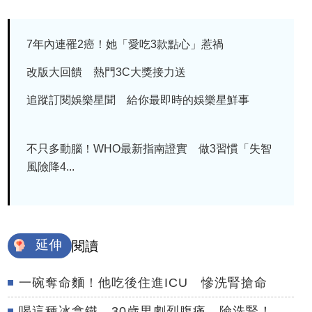
7年內連罹2癌！她「愛吃3款點心」惹禍
改版大回饋 熱門3C大獎接力送
追蹤訂閱娛樂星聞 給你最即時的娛樂星鮮事
不只多動腦！WHO最新指南證實 做3習慣「失智
風險降4...
延伸
閱讀
一碗奪命麵！他吃後住進ICU 慘洗腎搶命
喝這種冰拿鐵 30歲男劇烈腹痛、險洗腎！