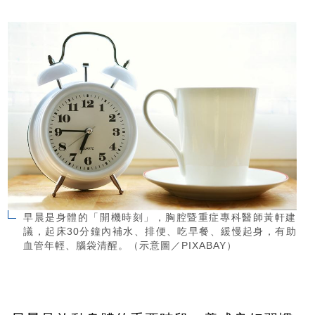
早晨是身體的「開機時刻」，胸腔暨重症專科醫師黃軒建
議，起床30分鐘內補水、排便、吃早餐、緩慢起身，有助
血管年輕、腦袋清醒。（示意圖／PIXABAY）