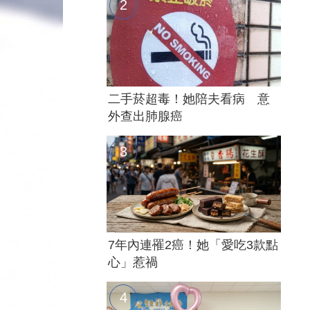
二手菸超毒！她陪夫看病 意
外查出肺腺癌
7年內連罹2癌！她「愛吃3款點
心」惹禍