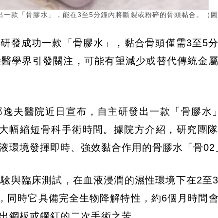
出一款「骨膠水」，能在3至5分鐘內將斷裂或粉碎的骨頭黏合。（
研發成功一款「骨膠水」，黏合骨頭僅需3至5
陸醫學界引發關注，可能有望減少或替代傳統金
邵逸夫醫院近日宣布，自主研發出一款「骨膠水
望大幅縮短骨科手術時間。據院方介紹，研究團
液環境發揮即時、強效黏合作用的骨膠水「骨02
驗與臨床測試，在血液浸潤的濕性環境下在2至
斤，同時它具備完全生物降解特性，約6個月時間
出鋼板或鋼釘的二次手術之苦。