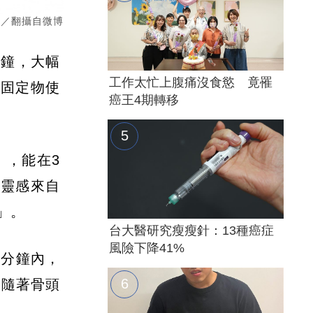
圖／翻攝自微博
分鐘，大幅
工作太忙上腹痛沒食慾 竟罹
屬固定物使
癌王4期轉移
」，能在3
隊靈感來自
」。
台大醫研究瘦瘦針：13種癌症
風險下降41%
3分鐘內，
會隨著骨頭