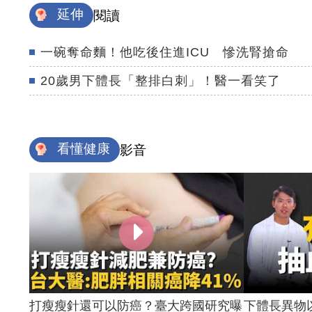
延伸
閱讀
一碗奪命麵！他吃後住進ICU 慘洗腎搶命
20歲男下體長「整排白刺」！醫一看笑了
看懂健康
影音
打瘦瘦針還可以防癌？臺大跨國研究曝
下體長異物