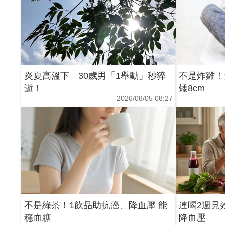
炎夏高溫下 30歲男「1舉動」秒猝
不是炸雞！
逝！
矮8cm
2026/08/05 08:27
不是綠茶！1飲品助抗癌、降血壓 能
連喝2週見
穩血糖
降血壓