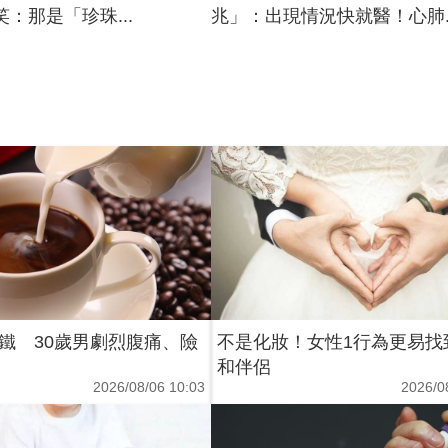
：那是「珍珠...
兆」：出現情況快就醫！心肺..
鐵 30歲男劇烈腹痛、險
不是化妝！女性1行為更易找
和伴侶
2026/08/06 10:03
2026/0