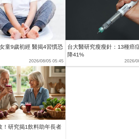
女童9歲初經 醫揭4習慣恐
台大醫研究瘦瘦針：13種癌
降41%
2026/08/05 05:45
2026/0
效！研究揭1飲料助年長者