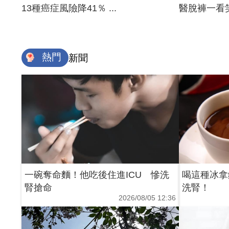
13種癌症風險降41％ ...
醫脫褲一看笑
熱門
新聞
一碗奪命麵！他吃後住進ICU 慘洗
喝這種冰拿
腎搶命
洗腎！
2026/08/05 12:36