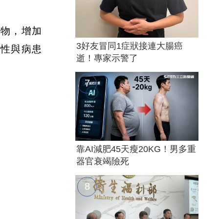
定物，增加
3好友冒同1症狀接連大腸癌
捷性與病患
逝！專家示警了
靠AI減肥45天瘦20KG！男多重
器官衰竭險死