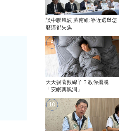
談中聯風波 蘇南維:靠近選舉怎
麼講都失焦
天天躺著數綿羊？教你擺脫
「安眠藥黑洞」