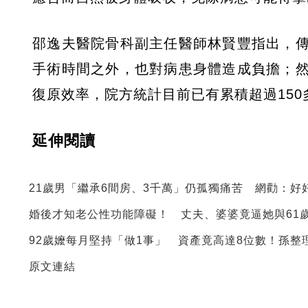
邵逸夫醫院骨科副主任醫師林賢豐指出，
手術時間之外，也對病患身體造成負擔；
復原效率，院方統計目前已有累積超過15
延伸閱讀
21歲男「繼承6間房、3千萬」仍孤獨痛苦 網勸：好
婚後才知老公性功能障礙！ 丈夫、婆婆竟逼她與61
92歲嬤每月堅持「做1事」 資產竟高達8位數！孫整
原文連結