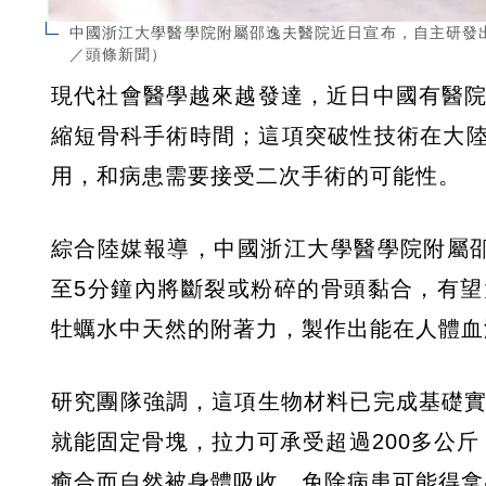
中國浙江大學醫學院附屬邵逸夫醫院近日宣布，自主研發
／頭條新聞）
現代社會醫學越來越發達，近日中國有醫院
縮短骨科手術時間；這項突破性技術在大
用，和病患需要接受二次手術的可能性。
綜合陸媒報導，中國浙江大學醫學院附屬
至5分鐘內將斷裂或粉碎的骨頭黏合，有
牡蠣水中天然的附著力，製作出能在人體血
研究團隊強調，這項生物材料已完成基礎實
就能固定骨塊，拉力可承受超過200多公
癒合而自然被身體吸收，免除病患可能得拿