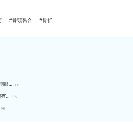
術
#
骨頭黏合
#
骨折
...
PR
...
PR
PR