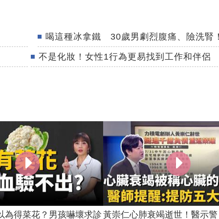
喝這種冰拿鐵 30歲男劇烈腹痛、險洗腎
不是化妝！女性1行為更易找到工作和伴侶
以為得菜花？男孩嚇壞求診
黃崇仁心肺衰竭逝世！醫示警