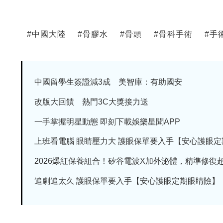
#
中國大陸
#
骨膠水
#
骨頭
#
骨科手術
#
手
中國留學生簽證減3成 美智庫：有助國安
改版大回饋 熱門3C大獎接力送
一手掌握明星動態 即刻下載娛樂星聞APP
上班看電腦 眼睛壓力大 護眼保單要入手【安心護眼定期眼
2026爆紅保養組合！矽谷電波X加外泌體，精準修復超有
追劇追太久 護眼保單要入手【安心護眼定期眼睛險】