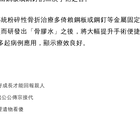
傳統粉碎性骨折治療多倚賴鋼板或鋼釘等金屬固
然而研發出「骨膠水」之後，將大幅提升手術便
0多起病例應用，顯示療效良好。
好成長才能回報親人
歲公公傳宗接代
理遺物看傻