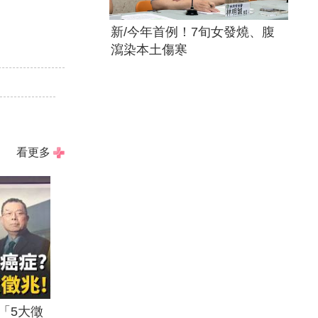
新/今年首例！7旬女發燒、腹
瀉染本土傷寒
！
看更多
「5大徵