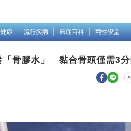
出健康
流行疾病
癌症百科
兩性學堂
發「骨膠水」 黏合骨頭僅需3分
A