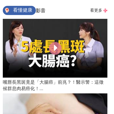
看懂健康
影音
看更多
嘴唇長黑斑竟是「大腸癌」前兆？！醫示警：這徵
候群息肉易癌化！...