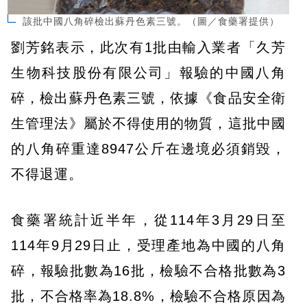
該批中國八角碎檢出蘇丹色素三號。（圖／食藥署提供）
劉芳銘表示，此次有1批由輸入業者「久芳
生物科技股份有限公司」報驗的中國八角
碎，檢出蘇丹色素三號，依據《食品安全衛
生管理法》屬於不得使用的物質，這批中國
的八角碎重達8947公斤在邊境必須銷毀，
不得退運。
食藥署統計近半年，從114年3月29日至
114年9月29日止，受理產地為中國的八角
碎，報驗批數為16批，檢驗不合格批數為3
批，不合格率為18.8%，檢驗不合格原因為