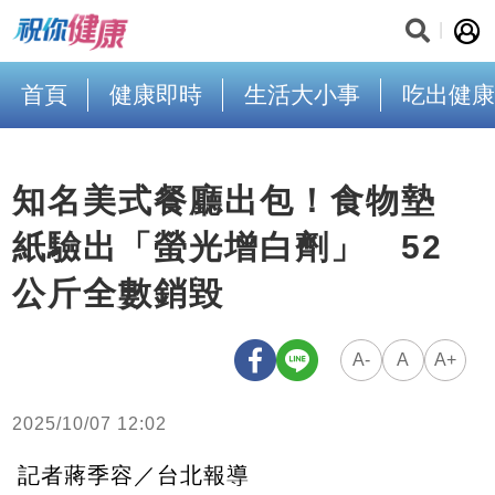
首頁
健康即時
生活大小事
吃出健康
知名美式餐廳出包！食物墊
紙驗出「螢光增白劑」 52
公斤全數銷毀
A-
A
A+
2025/10/07 12:02
記者蔣季容／台北報導