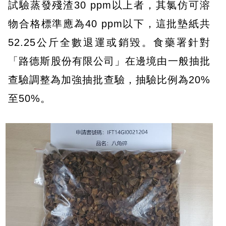
試驗蒸發殘渣30 ppm以上者，其氯仿可溶
物合格標準應為40 ppm以下，這批墊紙共
52.25公斤全數退運或銷毀。食藥署針對
「路德斯股份有限公司」在邊境由一般抽批
查驗調整為加強抽批查驗，抽驗比例為20%
至50%。