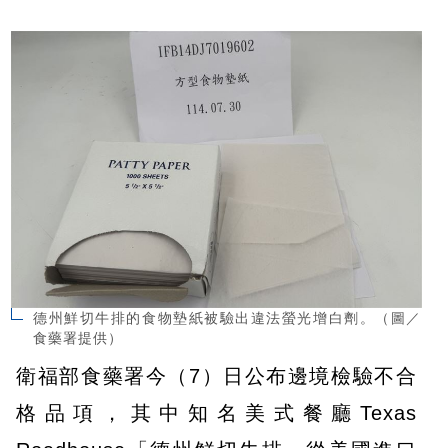
德州鮮切牛排的食物墊紙被驗出違法螢光增白劑。（圖／
食藥署提供）
衛福部食藥署今（7）日公布邊境檢驗不合
格品項，其中知名美式餐廳Texas