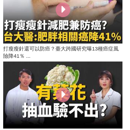
打瘦瘦針還可以防癌？臺大跨國研究曝13種癌症風
險降41％ ...