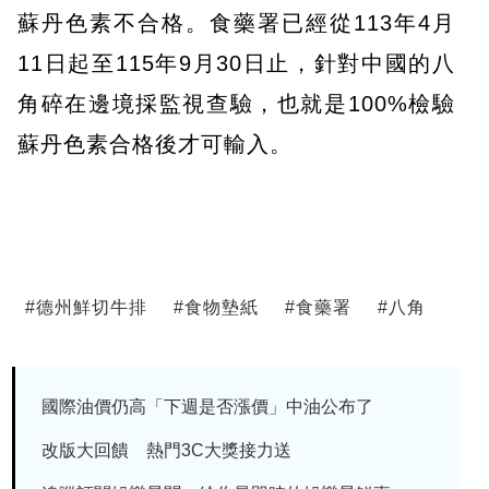
蘇丹色素不合格。食藥署已經從113年4月
11日起至115年9月30日止，針對中國的八
角碎在邊境採監視查驗，也就是100%檢驗
蘇丹色素合格後才可輸入。
#
德州鮮切牛排
#
食物墊紙
#
食藥署
#
八角
國際油價仍高「下週是否漲價」中油公布了
改版大回饋 熱門3C大獎接力送