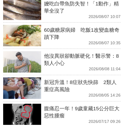
嬤吃白帶魚防失智！「1動作」精
華全沒了
2026/08/07 10:07
60歲糖尿病婦 吃飯1改變血糖奇
蹟下降
2026/08/07 10:35
他沒異狀卻動脈硬化！醫示警：8
類人小心
2026/08/08 11:04
新冠升溫！8症狀先快篩 2類人
重症高風險
2026/08/05 14:26
腹痛忍一年！9歲童藏15公分巨大
惡性腫瘤
2026/07/17 09:26