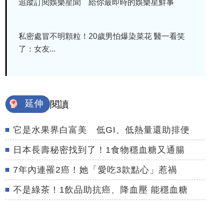
追蹤訂閱娛樂星聞 給你最即時的娛樂星鮮事
私密處冒不明顆粒！20歲男怕爆染菜花 醫一看笑
了：女友...
延伸
閱讀
它是水果界白富美 低GI、低熱量還助排便
日本長壽秘密找到了！1食物穩血糖又通腸
7年內連罹2癌！她「愛吃3款點心」惹禍
不是綠茶！1飲品助抗癌、降血壓 能穩血糖