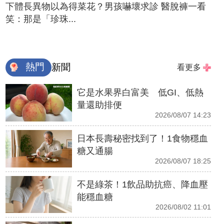
下體長異物以為得菜花？男孩嚇壞求診 醫脫褲一看
笑：那是「珍珠...
熱門
新聞
看更多
它是水果界白富美 低GI、低熱
量還助排便
2026/08/07 14:23
日本長壽秘密找到了！1食物穩血
糖又通腸
2026/08/07 18:25
不是綠茶！1飲品助抗癌、降血壓
能穩血糖
2026/08/02 11:01