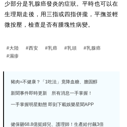
少部分是乳腺癌發炎的症狀。平時也可以在
生理期走後，用三指或四指併攏，平撫並輕
微按壓，檢查是否有腫塊性病變。
#
大陸
#
西安
#
乳癌
#
乳頭
#
乳腺癌
#
濕疹
豬肉=不健康？「1吃法」竟降血糖、膽固醇
新聞事件即時更新 所有消息一手掌握！
一手掌握明星動態 即刻下載娛樂星聞APP
健保砸68.8億挺婦兒、護理師！生產給付飆3倍