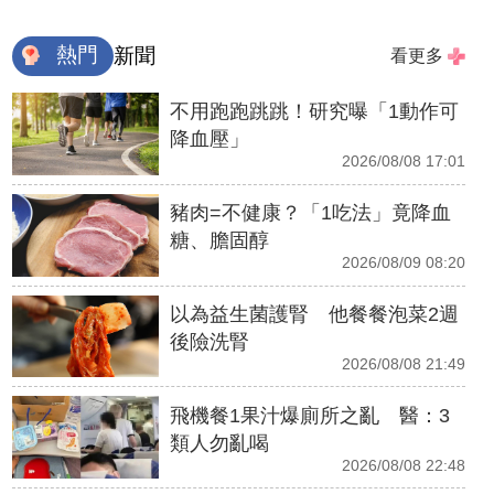
熱門
新聞
看更多
不用跑跑跳跳！研究曝「1動作可
降血壓」
2026/08/08 17:01
豬肉=不健康？「1吃法」竟降血
糖、膽固醇
2026/08/09 08:20
以為益生菌護腎 他餐餐泡菜2週
後險洗腎
2026/08/08 21:49
飛機餐1果汁爆廁所之亂 醫：3
類人勿亂喝
2026/08/08 22:48