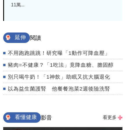
11萬...
延伸
閱讀
不用跑跑跳跳！研究曝「1動作可降血壓」
豬肉=不健康？「1吃法」竟降血糖、膽固醇
別只喝牛奶！「1神飲」助眠又抗大腦退化
以為益生菌護腎 他餐餐泡菜2週後險洗腎
看懂健康
影音
看更多