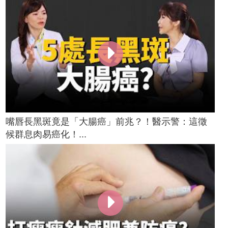
嘴唇長黑斑竟是「大腸癌」前兆？！醫示警：這徵
候群息肉易癌化！...