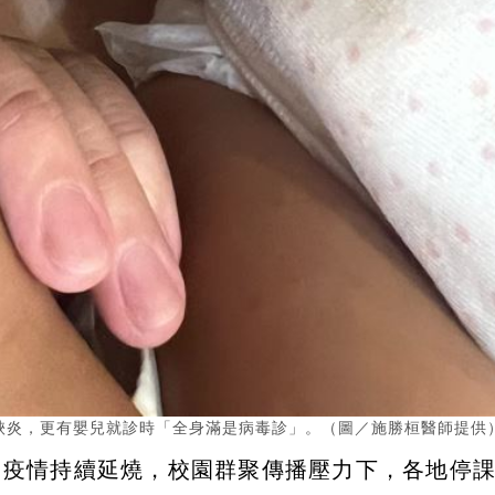
峽炎，更有嬰兒就診時「全身滿是病毒診」。（圖／施勝桓醫師提供
、疫情持續延燒，校園群聚傳播壓力下，各地停