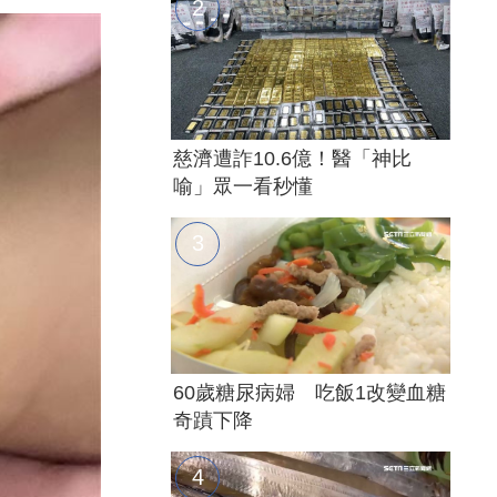
慈濟遭詐10.6億！醫「神比
喻」眾一看秒懂
60歲糖尿病婦 吃飯1改變血糖
奇蹟下降