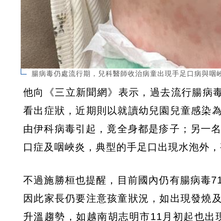
腸病毒仍處流行期，兒科醫師收治病童出現手足口病與咽
他向《三立新聞網》表示，過去流行腸病毒
看出症狀，近期則以就讀幼兒園兒童感染
由伊科病毒引起，竟全身都是疹子；另一名
口症及咽峽炎，典型的手足口出現水泡外，
不過施勝桓也提醒，目前國內仍有腸病毒7
因此家長仍要注意孩童狀況，如出現發燒
升溫趨勢，如越南胡志明市11月初起也出現