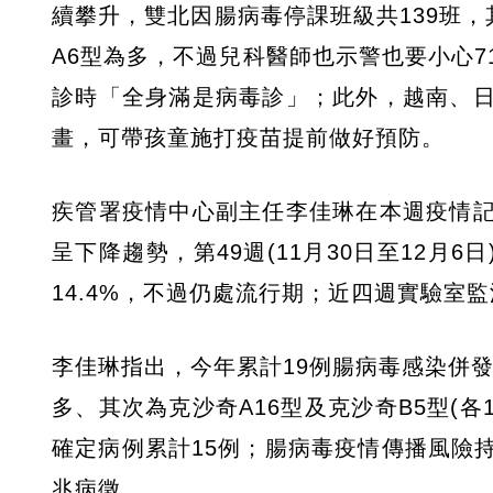
續攀升，雙北因腸病毒停課班級共139班，其
A6型為多，不過兒科醫師也示警也要小心
診時「全身滿是病毒診」；此外，越南、
畫，可帶孩童施打疫苗提前做好預防。
疾管署疫情中心副主任李佳琳在本週疫情
呈下降趨勢，第49週(11月30日至12月6日)
14.4%，不過仍處流行期；近四週實驗室
李佳琳指出，今年累計19例腸病毒感染併發重
多、其次為克沙奇A16型及克沙奇B5型(
確定病例累計15例；腸病毒疫情傳播風險
兆病徵。