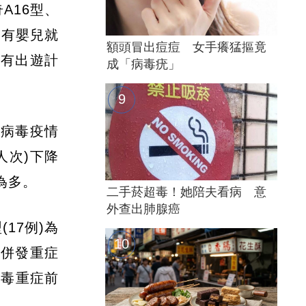
A16型、
更有嬰兒就
額頭冒出痘痘 女手癢猛摳竟
若有出遊計
成「病毒疣」
腸病毒疫情
8人次)下降
為多。
二手菸超毒！她陪夫看病 意
外查出肺腺癌
17例)為
染併發重症
病毒重症前