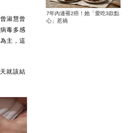
7年內連罹2癌！她「愛吃3款點
長曾淑慧曾
心」惹禍
型病毒多感
6為主，這
天就該結