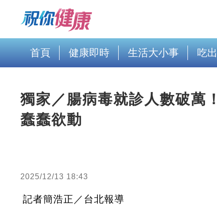
首頁
健康即時
生活大小事
吃
獨家／腸病毒就診人數破萬
蠢蠢欲動
2025/12/13 18:43
記者簡浩正／台北報導