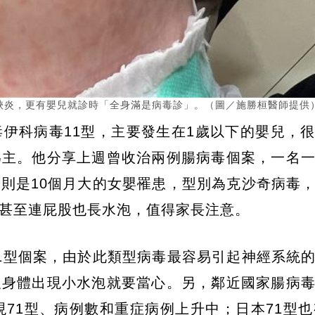
峽炎，更有嬰兒就診時「全身滿是病毒診」。（圖／施勝桓醫師提供
伊科病毒11型，主要發生在1歲以下的嬰兒，
為主。他分享上週曾收治兩例腸病毒個案，一名
則是10個月大的女嬰罹患，型別為克沙奇病毒
甚至連屁股也長水泡，值得家長注意。
1型個案，由於此類型病毒最容易引起神經系統
及身體出現小水泡就要當心。另，鄰近國家腸病
71型、病例數和重症病例上升中；日本71型也