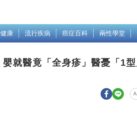
出健康
流行疾病
癌症百科
兩性學堂
！嬰就醫竟「全身疹」醫憂「1型
A