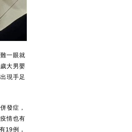
）
很難一眼就
一歲大男嬰
，出現手足
的併發症，
毒疫情也有
有19例，