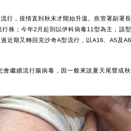
顯流行，疫情直到秋末才開始升溫。疾管署副署
流行株；今年2月起則以伊科病毒11型為主，該
近期又轉回克沙奇A型流行，以A16、A5及A
怎會繼續流行腸病毒，因一般來說夏天尾聲或秋