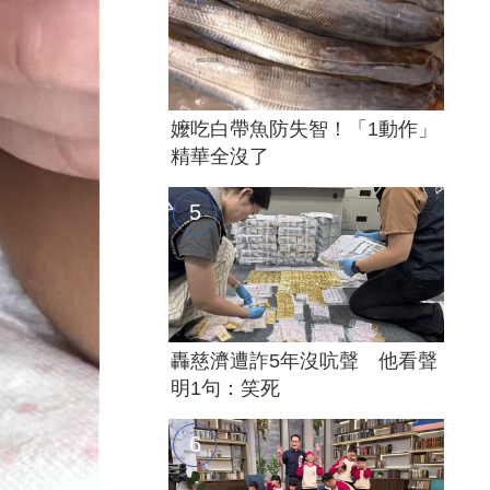
嬤吃白帶魚防失智！「1動作」
精華全沒了
轟慈濟遭詐5年沒吭聲 他看聲
明1句：笑死