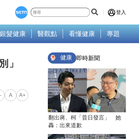
登入
銀髮健康
醫觀點
看懂健康
專題
健康
即時新聞
別」
-
A
A+
翻出蔣、柯「昔日發言」 她
轟：出來道歉