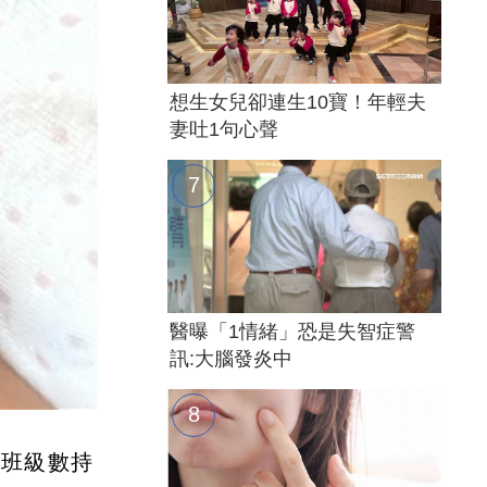
想生女兒卻連生10寶！年輕夫
妻吐1句心聲
醫曝「1情緒」恐是失智症警
訊:大腦發炎中
）
課班級數持