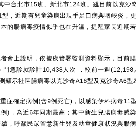
中台北市15班、新北市124班。雖目前以克沙奇
71型，近期有兒童染病出現手足口病與咽峽炎，
日本的腸病毒疫情似乎也在升溫，提醒家長近期
記者會上說明，依據疾管署監測資料顯示，目前
 門急診就診計10,438人次 ，較前一週(12,19
監測顯示社區腸病毒以克沙奇A16型及克沙奇A6型
症確定病例(含9例死亡)，以感染伊科病毒11型(
各1例)，為近6年同期最高；其中新生兒腸病毒感
持續，呼籲民眾留意新生兒及幼童健康狀況與腸