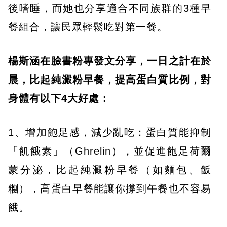
後嗜睡，而她也分享適合不同族群的3種早
餐組合，讓民眾輕鬆吃對第一餐。
楊斯涵在臉書粉專發文分享，一日之計在於
晨，比起純澱粉早餐，提高蛋白質比例，對
身體有以下4大好處：
1、增加飽足感，減少亂吃：蛋白質能抑制
「飢餓素」（Ghrelin），並促進飽足荷爾
蒙分泌，比起純澱粉早餐（如麵包、飯
糰），高蛋白早餐能讓你撐到午餐也不容易
餓。