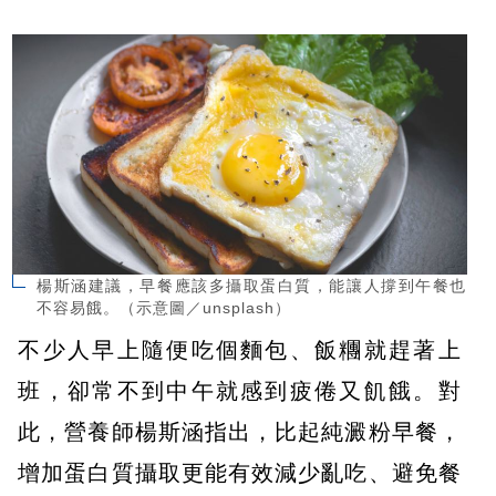
楊斯涵建議，早餐應該多攝取蛋白質，能讓人撐到午餐也
不容易餓。（示意圖／unsplash）
不少人早上隨便吃個麵包、飯糰就趕著上
班，卻常不到中午就感到疲倦又飢餓。對
此，營養師楊斯涵指出，比起純澱粉早餐，
增加蛋白質攝取更能有效減少亂吃、避免餐