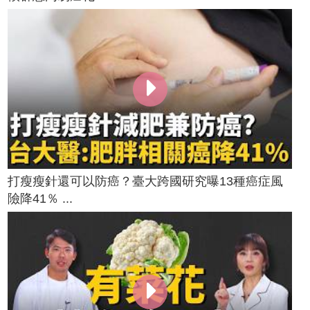
打瘦瘦針還可以防癌？臺大跨國研究曝13種癌症風
險降41％ ...