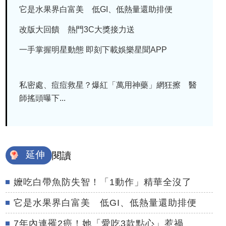
它是水果界白富美 低GI、低熱量還助排便
改版大回饋 熱門3C大獎接力送
一手掌握明星動態 即刻下載娛樂星聞APP
私密處、痘痘救星？爆紅「萬用神藥」網狂擦 醫
師搖頭曝下...
延伸
閱讀
嬤吃白帶魚防失智！「1動作」精華全沒了
它是水果界白富美 低GI、低熱量還助排便
7年內連罹2癌！她「愛吃3款點心」惹禍