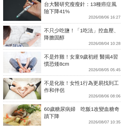
台大醫研究瘦瘦針：13種癌症風
險下降41%
2026/08/06 16:27
不只少吃鹽！「1吃法」控血壓、
降膽固醇
2026/08/04 10:28
不是炸雞！女童9歲初經 醫揭4習
慣恐矮8cm
2026/08/05 05:45
不是化妝！女性1行為更易找到工
作和伴侶
2026/08/06 08:06
60歲糖尿病婦 吃飯1改變血糖奇
蹟下降
2026/08/07 10:35