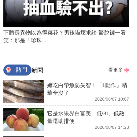
下體長異物以為得菜花？男孩嚇壞求診 醫脫褲一看
笑：那是「珍珠...
熱門
新聞
看更多
嬤吃白帶魚防失智！「1動作」精
華全沒了
2026/08/07 10:07
它是水果界白富美 低GI、低熱
量還助排便
2026/08/07 14:23