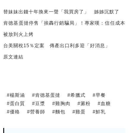
替妹妹出錢十年換來一聲「我買房了」 姊姊沉默了
肯德基蛋撻停售「挨轟行銷騙局」！專家嘆：信任成本
被放到火上烤
台美關稅15％定案 傳產出口利多迎「好消息」
原文連結
#
楊斯涵
#
肯德基蛋撻
#
希臘式
#
早餐
#
蛋白質
#
豆漿
#
雞胸肉
#
澱粉
#
血糖
#
優格
#
營養師
#
麵包
#
雞蛋
#
鮮乳