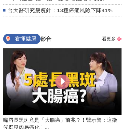
台大醫研究瘦瘦針：13種癌症風險下降41%
看懂健康
影音
看更多
嘴唇長黑斑竟是「大腸癌」前兆？！醫示警：這徵
候群息肉易癌化！...