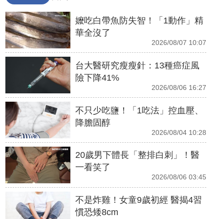
嬤吃白帶魚防失智！「1動作」精
華全沒了
2026/08/07 10:07
台大醫研究瘦瘦針：13種癌症風
險下降41%
2026/08/06 16:27
不只少吃鹽！「1吃法」控血壓、
降膽固醇
2026/08/04 10:28
20歲男下體長「整排白刺」！醫
一看笑了
2026/08/06 03:45
不是炸雞！女童9歲初經 醫揭4習
慣恐矮8cm