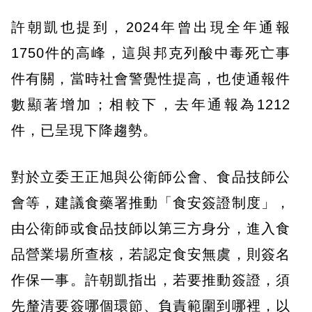
許朝凱也提到，2024年曾出現全年通報
1750件的高峰，這與邦克列酸中毒死亡事
件有關，當時社會警覺性提高，也使通報件
數顯著增加；相較下，去年通報為1212
件，已呈現下降趨勢。
對於立委王正旭與公衛師公會、食品技師公
會等，建議食藥署推動「食安簽證制度」，
由公衛師或食品技師以第三方身分，進入食
品營業場所查核，若認定食安無虞，則簽名
作保一事。許朝凱指出，若要推動簽證，須
先釐清要簽哪個環節、負責範圍到哪裡，以