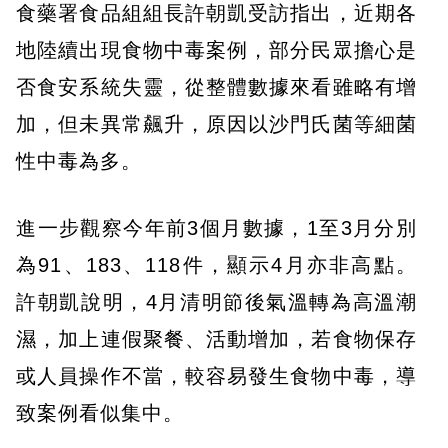
食藥署食品組組長許朝凱受訪指出，近期各
地陸續出現食物中毒案例，部分民眾擔心是
否食安系統失靈，從整體數據來看雖略有增
加，但未異常飆升，原因以沙門氏菌等細菌
性中毒為多。
進一步觀察今年前3個月數據，1至3月分別
為91、183、118件，顯示4月亦非高點。
許朝凱說明，4月清明節後氣溫轉為高溫潮
濕，加上連假聚餐、活動增加，若食物保存
或人員操作不當，較容易發生食物中毒，導
致案例看似集中。