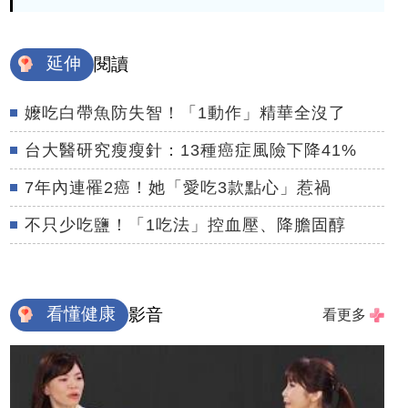
延伸
閱讀
嬤吃白帶魚防失智！「1動作」精華全沒了
台大醫研究瘦瘦針：13種癌症風險下降41%
7年內連罹2癌！她「愛吃3款點心」惹禍
不只少吃鹽！「1吃法」控血壓、降膽固醇
看懂健康
影音
看更多