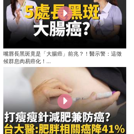
嘴唇長黑斑竟是「大腸癌」前兆？！醫示警：這徵
候群息肉易癌化！...