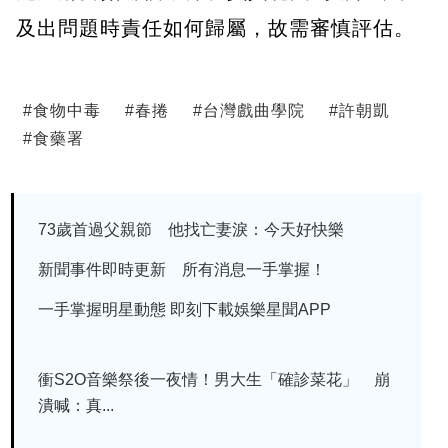
及出問題時責任如何歸屬，故需審慎評估。
#
食物中毒
#
春捲
#
台灣戲曲學院
#
許朝凱
#
食藥署
73歲首過父親節 他找亡妻淚：今天好快樂
新聞事件即時更新 所有消息一手掌握！
一手掌握明星動態 即刻下載娛樂星聞APP
衝S2O音樂祭後一夜情！男大生「確診菜花」 崩
潰喊：真...