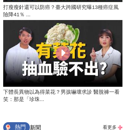
打瘦瘦針還可以防癌？臺大跨國研究曝13種癌症風
險降41％ ...
下體長異物以為得菜花？男孩嚇壞求診 醫脫褲一看
笑：那是「珍珠...
熱門
新聞
看更多