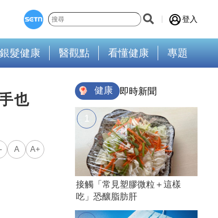
登入
銀髮健康
醫觀點
看懂健康
專題
健康
即時新聞
手也
-
A
A+
接觸「常見塑膠微粒＋這樣
吃」恐釀脂肪肝