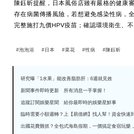
陳鈺昕提醒，日本風俗店雖有嚴格的健康
存在病菌傳播風險，若想避免感染性病，
完整施打九價HPV疫苗；確認環境衛生、
#
泡泡浴
#
日本
#
菜花
#
性病
#
陳鈺昕
研究曝「1水果」能改善脂肪肝：6週就見效
新聞事件即時更新 所有消息一手掌握！
追蹤訂閱娛樂星聞 給你最即時的娛樂星鮮事
臨時需要小額週轉？上【易借網】找人幫！資金快速
出國花費難抓？全包式海島假期，一價搞定食宿玩樂，省