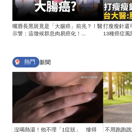
嘴唇長黑斑竟是「大腸癌」前兆？！醫
打瘦瘦針還
示警：這徵候群息肉易癌化！...
13種癌症風險
熱門
新聞
沒喝熱湯！他不理「1症狀」 慘得
不用跑跑跳