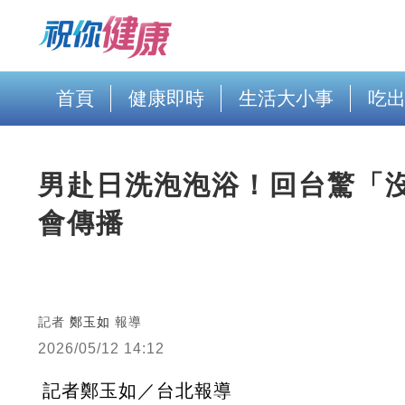
首頁
健康即時
生活大小事
吃
男赴日洗泡泡浴！回台驚「
會傳播
記者
鄭玉如
報導
2026/05/12 14:12
記者鄭玉如／台北報導