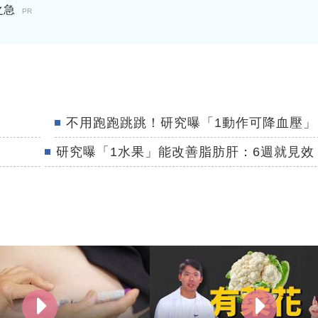
之急
PR
不用跑跑跳跳！研究曝「1動作可降血壓」
研究曝「1水果」能改善脂肪肝：6週就見效