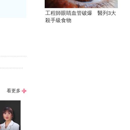
工程師眼睛血管破爆 醫列3大
殺手級食物
看更多