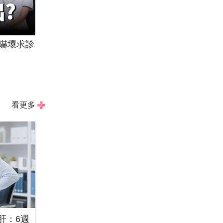
嚇壞求診
看更多
肝：6週