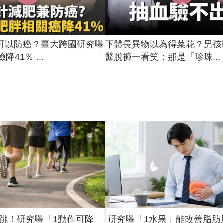
可以防癌？臺大跨國研究曝
下體長異物以為得菜花？男孩
降41％ ...
醫脫褲一看笑：那是「珍珠...
跳！研究曝「1動作可降
研究曝「1水果」能改善脂肪