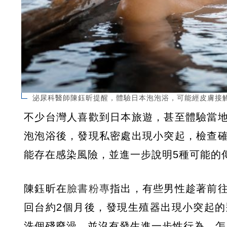
泌尿科醫師陳鈺昕提醒，體驗日本泡泡浴，可能經皮膚接觸
不少台灣人喜歡到日本旅遊，甚至體驗當
泡泡浴後，發現私密處出現小突起，檢查
能存在感染風險，並進一步說明5種可能的
陳鈺昕在
臉書粉專
指出，有些男性趁著前
回台約2個月後，發現生殖器出現小突起
洗個殘廢澡，並沒有發生進一步性行為，怎