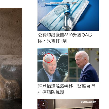
公費肺鏈疫苗8/10升級QA秒
懂：只需打1劑
拜登攝護腺癌轉移 醫籲台灣
推癌篩防晚期