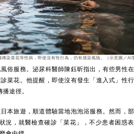
傳染菜花等性病，即使沒有性行為，仍有感染風險。（示意圖／AI
地風俗服務。泌尿科醫師陳鈺昕指出，有些男性
確診菜花。他提醒，即使沒有發生「進入式」性
傳播途徑。
往日本旅遊，順道體驗當地泡泡浴服務。然而，
的狀況，就醫檢查確診「菜花」，不少患者困惑
麼會中鏢。