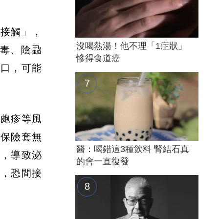
膜接觸」，
沒喝熱湯！他不理「1症狀」
毒、陰蝨
慘得食道癌
傷口，可能
、皰疹等風
一保險套無
醫：喝錯這3種飲料 腎結石真
菌，導致泌
的會一直復發
單，恐間接