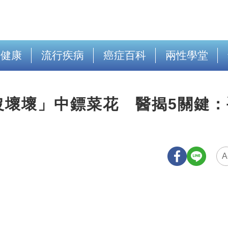
出健康
流行疾病
癌症百科
兩性學堂
沒壞壞」中鏢菜花 醫揭5關鍵：
A