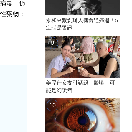
到病毒，仍
防性藥物；
永和豆漿創辦人傳食道癌逝！5
症狀是警訊
姜厚任女友引話題 醫曝：可
能是幻謊者