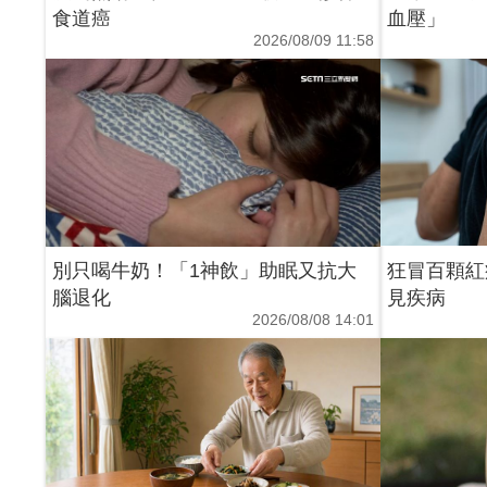
食道癌
血壓」
2026/08/09 11:58
別只喝牛奶！「1神飲」助眠又抗大
狂冒百顆紅
腦退化
見疾病
2026/08/08 14:01