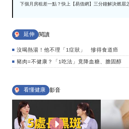
下個月房租差一點？快上【易借網】三分鐘解決燃眉
延伸
閱讀
沒喝熱湯！他不理「1症狀」 慘得食道癌
豬肉=不健康？「1吃法」竟降血糖、膽固醇
看懂健康
影音