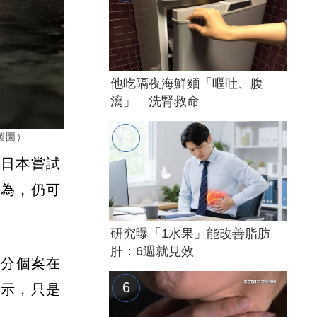
他吃隔夜海鮮麵「嘔吐、腹
瀉」 洗腎救命
製圖）
在日本嘗試
行為，仍可
研究曝「1水果」能改善脂肪
肝：6週就見效
部分個案在
表示，只是