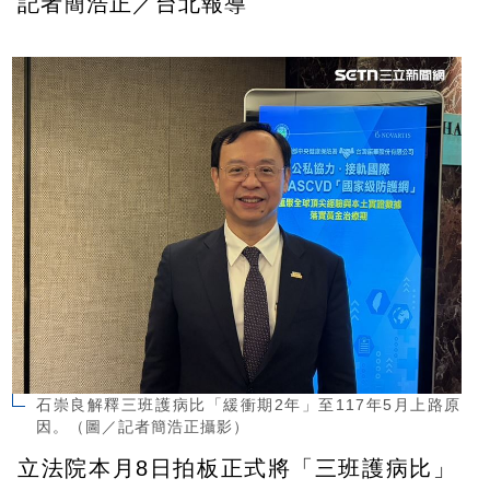
記者簡浩正／台北報導
石崇良解釋三班護病比「緩衝期2年」至117年5月上路原
因。（圖／記者簡浩正攝影）
立法院本月8日拍板正式將「三班護病比」