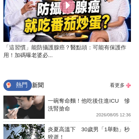
「這習慣」能防攝護腺癌？醫點頭：可能有保護作
用！加碼曝老婆必...
熱門
新聞
看更多
一碗奪命麵！他吃後住進ICU 慘
洗腎搶命
2026/08/05 12:36
炎夏高溫下 30歲男「1舉動」秒
猝逝！