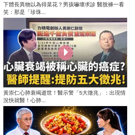
下體長異物以為得菜花？男孩嚇壞求診 醫脫褲一看
笑：那是「珍珠...
黃崇仁心肺衰竭逝世！醫示警「5大徵兆」：出現情
況快就醫！心肺...