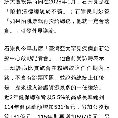
統大選投票時間在2028年1月，石崇良是在
「陷賴清德總統於不義」；石崇良則妙答
「如果怕跳票就再投給總統，他就一定會落
實。」引發外界議論。
石崇良今早出席「臺灣亞太罕見疾病創新治
療中心啟動記者會」，他會前受訪時表示，
三班護病比實施會在賴總統這任任期內上
路，不會有跳票問題。並說賴總統上任後，
是「歷來投入醫護資源最多的一任總統」，
近2年健保總額皆以5.5%的高成長率編列，
114年健保總額增加531億元，另加公務預
算181億元。115年則再增加597億元，另