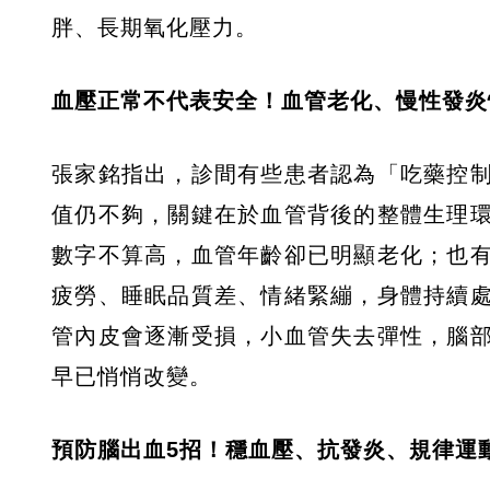
胖、長期氧化壓力。
血壓正常不代表安全！血管老化、慢性發炎
張家銘指出，診間有些患者認為「吃藥控
值仍不夠，關鍵在於血管背後的整體生理
數字不算高，血管年齡卻已明顯老化；也
疲勞、睡眠品質差、情緒緊繃，身體持續
管內皮會逐漸受損，小血管失去彈性，腦
早已悄悄改變。
預防腦出血5招！穩血壓、抗發炎、規律運