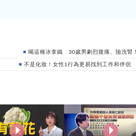
喝這種冰拿鐵 30歲男劇烈腹痛、險洗腎
不是化妝！女性1行為更易找到工作和伴侶