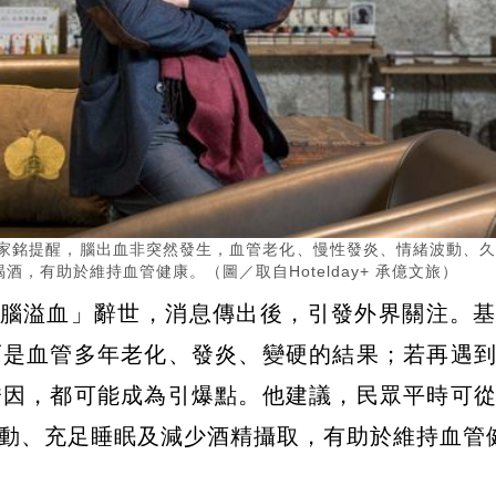
張家銘提醒，腦出血非突然發生，血管老化、慢性發炎、情緒波動、
有助於維持血管健康。（圖／取自Hotelday+ 承億文旅 ）
性腦溢血」辭世，消息傳出後，引發外界關注。
而是血管多年老化、發炎、變硬的結果；若再遇
誘因，都可能成為引爆點。他建議，民眾平時可
動、充足睡眠及減少酒精攝取，有助於維持血管