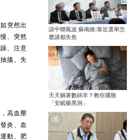
例如突然出
談中聯風波 蘇南維:靠近選舉怎
變慢、突然
麼講都失焦
煩躁、注意
、抽搐、失
天天躺著數綿羊？教你擺脫
「安眠藥黑洞」
現，高血壓
性發炎、血
乏運動、肥