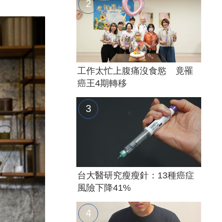
工作太忙上腹痛沒食慾 竟罹
癌王4期轉移
台大醫研究瘦瘦針：13種癌症
風險下降41%