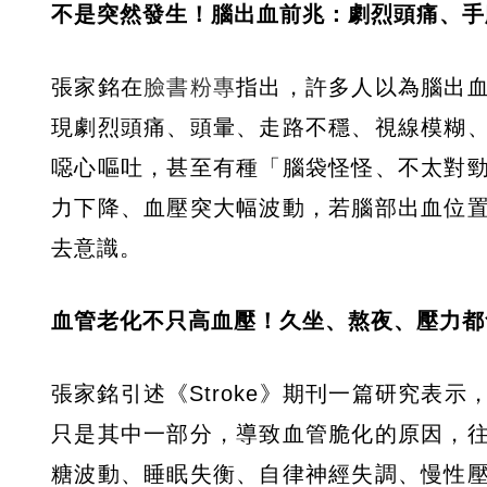
不是突然發生！腦出血前兆：劇烈頭痛、手
張家銘在
臉書粉專
指出，許多人以為腦出
現劇烈頭痛、頭暈、走路不穩、視線模糊
噁心嘔吐，甚至有種「腦袋怪怪、不太對
力下降、血壓突大幅波動，若腦部出血位
去意識。
血管老化不只高血壓！久坐、熬夜、壓力都
張家銘引述《Stroke》期刊一篇研究表
只是其中一部分，導致血管脆化的原因，
糖波動、睡眠失衡、自律神經失調、慢性