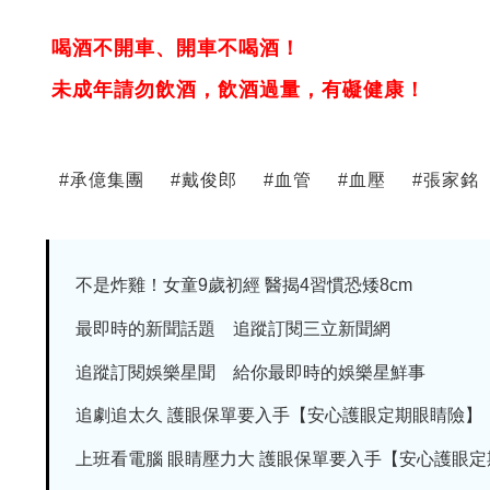
喝酒不開車、開車不喝酒！
未成年請勿飲酒，飲酒過量，有礙健康！
#
承億集團
#
戴俊郎
#
血管
#
血壓
#
張家銘
不是炸雞！女童9歲初經 醫揭4習慣恐矮8cm
最即時的新聞話題 追蹤訂閱三立新聞網
追蹤訂閱娛樂星聞 給你最即時的娛樂星鮮事
追劇追太久 護眼保單要入手【安心護眼定期眼睛險】
上班看電腦 眼睛壓力大 護眼保單要入手【安心護眼定期眼