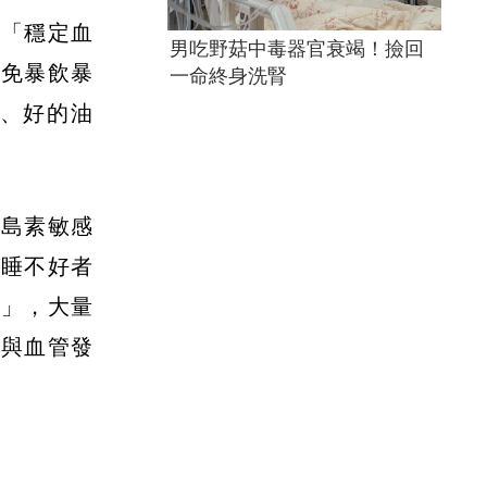
是「穩定血
男吃野菇中毒器官衰竭！撿回
避免暴飲暴
一命終身洗腎
、好的油
胰島素敏感
期睡不好者
精」，大量
動與血管發