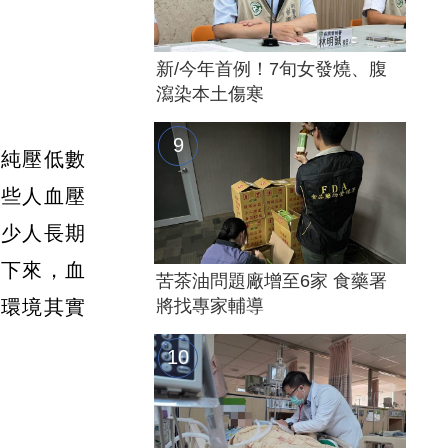
新/今年首例！7旬女發燒、腹
瀉染本土傷寒
單純壓低數
有些人血壓
不少人長期
期下來，血
苦茶油問題廠增至6家 食藥署
管環境其實
將找專家輔導