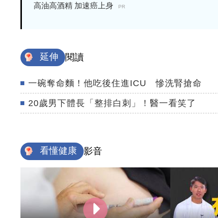
高油高酒精 加速癌上身
PR
延伸
閱讀
一碗奪命麵！他吃後住進ICU 慘洗腎搶命
20歲男下體長「整排白刺」！醫一看笑了
看懂健康
影音