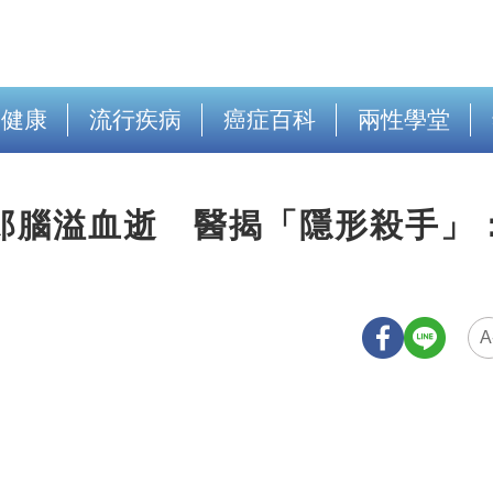
出健康
流行疾病
癌症百科
兩性學堂
郎腦溢血逝 醫揭「隱形殺手」
A