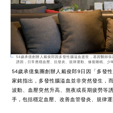
54歲承億創辦人戴俊郎因多發性腦溢血逝世，基因醫師
誘因，日常應穩血壓、抗發炎、規律運動、修復睡眠、少喝酒，
54歲承億集團創辦人戴俊郎9日因「多發
家銘指出，多發性腦溢血並非突然發生，
波動、血壓突然升高、熬夜或長期疲勞等
手，包括穩定血壓、改善血管發炎、規律運