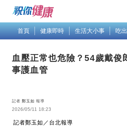
首頁
健康即時
生活大小事
吃
血壓正常也危險？54歲戴俊
事護血管
記者
鄭玉如
報導
2026/05/11 18:23
記者鄭玉如／台北報導