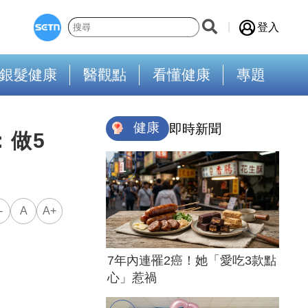
登入
銀髮健康
醫觀點
看懂健康
專題
健康
即時新聞
：做5
-
A
A+
7年內連罹2癌！她「愛吃3款點
心」惹禍