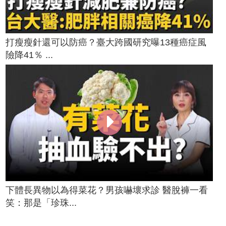
打瘦瘦針還可以防癌？臺大跨國研究曝13種癌症風
險降41％ ...
下體長異物以為得菜花？男孩嚇壞求診 醫脫褲一看
笑：那是「珍珠...