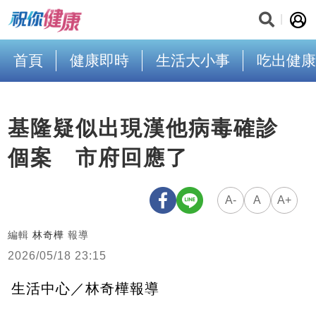
首頁
健康即時
生活大小事
吃出健康
基隆疑似出現漢他病毒確診
個案 市府回應了
A-
A
A+
編輯
林奇樺
報導
2026/05/18 23:15
生活中心／林奇樺報導