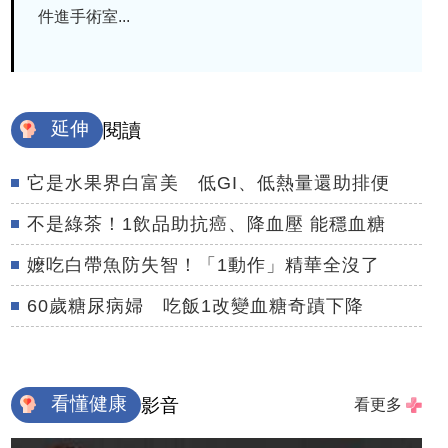
件進手術室...
延伸
閱讀
它是水果界白富美 低GI、低熱量還助排便
不是綠茶！1飲品助抗癌、降血壓 能穩血糖
嬤吃白帶魚防失智！「1動作」精華全沒了
60歲糖尿病婦 吃飯1改變血糖奇蹟下降
看懂健康
影音
看更多