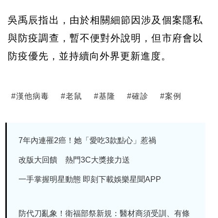
吳禹辰指出，由於相關細節因涉及個案隱私
與防疫調查，暫不便對外說明，但市府會以
防疫優先，並持續向外界更新進度。
#
漢他病毒
#
老鼠
#
基隆
#
確診
#
案例
7年內連罹2癌！她「愛吃3款點心」惹禍
改版大回饋 熱門3C大獎接力送
一手掌握明星動態 即刻下載娛樂星聞APP
防代刀亂象！衛福部祭新規：醫材商須受訓、有條