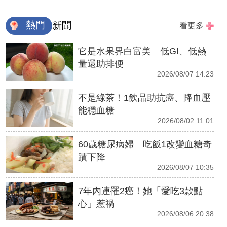
熱門
新聞
看更多
它是水果界白富美 低GI、低熱
量還助排便
2026/08/07 14:23
不是綠茶！1飲品助抗癌、降血壓
能穩血糖
2026/08/02 11:01
60歲糖尿病婦 吃飯1改變血糖奇
蹟下降
2026/08/07 10:35
7年內連罹2癌！她「愛吃3款點
心」惹禍
2026/08/06 20:38