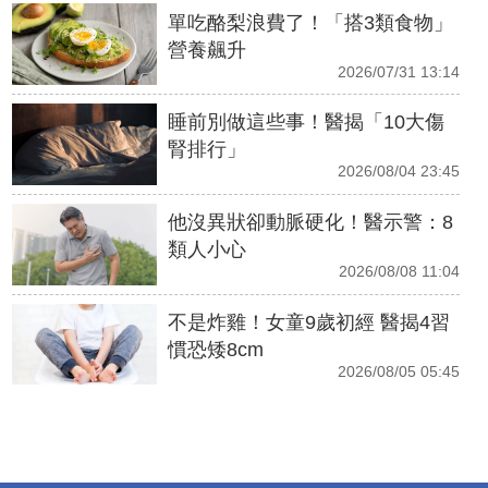
單吃酪梨浪費了！「搭3類食物」
營養飆升
2026/07/31 13:14
睡前別做這些事！醫揭「10大傷
腎排行」
2026/08/04 23:45
他沒異狀卻動脈硬化！醫示警：8
類人小心
2026/08/08 11:04
不是炸雞！女童9歲初經 醫揭4習
慣恐矮8cm
2026/08/05 05:45