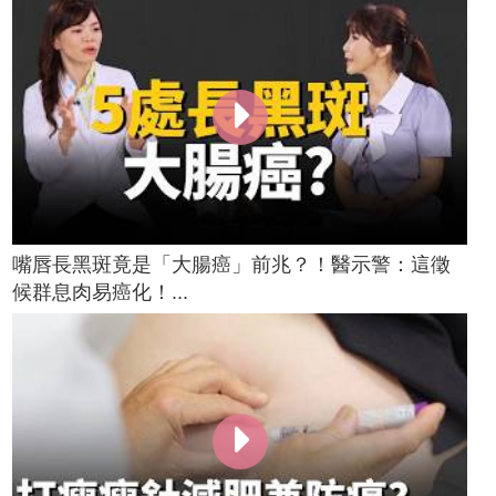
嘴唇長黑斑竟是「大腸癌」前兆？！醫示警：這徵
候群息肉易癌化！...