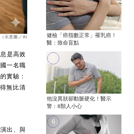
健檢「癌指數正常」罹乳癌！
（示意圖／AI
醫：致命盲點
訊息是高效
美國一名職
膽的實驗：
得無比清
他沒異狀卻動脈硬化！醫示
警：8類人小心
看演出、與