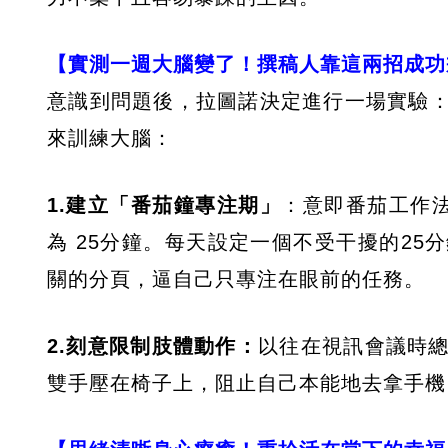
【實測一週大腦變了！撰稿人靠這兩招成功
意識到問題後，拉圖諾決定進行一場實驗
來訓練大腦：
1.建立「番茄鐘專注期」
：意即番茄工作法（
為 25分鐘。每天設定一個不受干擾的2
關的分頁，逼自己只專注在眼前的任務。
2.刻意限制肢體動作：
以往在視訊會議時
雙手壓在椅子上，阻止自己本能地去拿手機