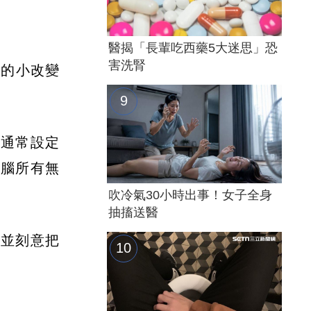
醫揭「長輩吃西藥5大迷思」恐
害洗腎
單的小改變
段，通常設定
電腦所有無
吹冷氣30小時出事！女子全身
抽搐送醫
，並刻意把