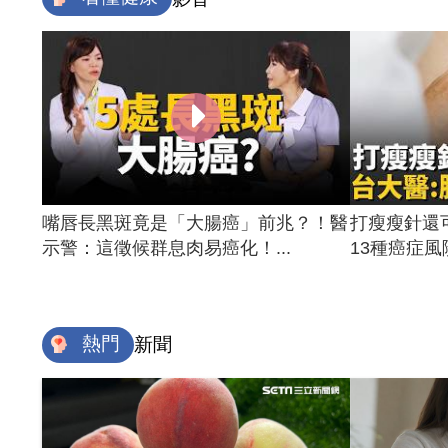
嘴唇長黑斑竟是「大腸癌」前兆？！醫
打瘦瘦針還
示警：這徵候群息肉易癌化！...
13種癌症風險
熱門
新聞