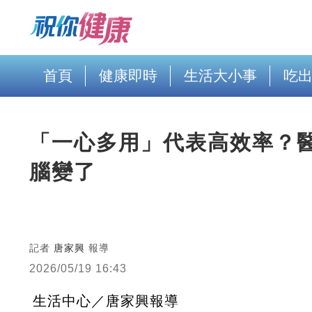
首頁
健康即時
生活大小事
吃
「一心多用」代表高效率？
腦變了
記者
唐家興
報導
2026/05/19 16:43
生活中心／唐家興報導