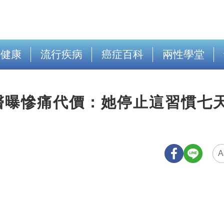
出健康
流行疾病
癌症百科
兩性學堂
醫曝慘痛代價：她停止這習慣七
A