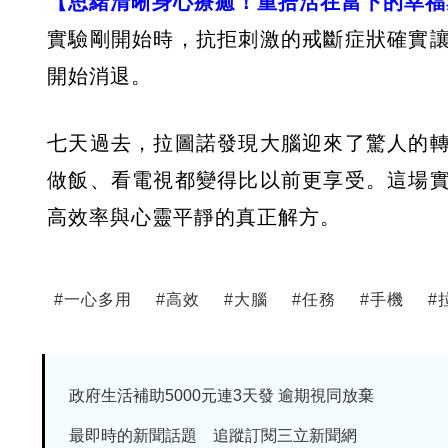
【思緒清晰身心療癒！重拾活在當下的幸福
實驗剛開始時，抗拒刺激的戒斷症狀確實
開始消退。
七天過去，拉圖諾發現大腦迎來了驚人的
做飯、看電視都變得比以前更享受。這場
高效率與心靈平靜的真正解方。
#
一心多用
#
高效
#
大腦
#
任務
#
手機
#
政府生活補助5000元連3天發 逾期視同放棄
最即時的新聞話題 追蹤訂閱三立新聞網