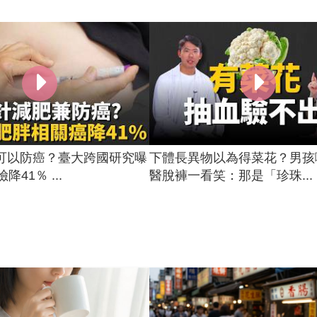
可以防癌？臺大跨國研究曝
下體長異物以為得菜花？男孩
降41％ ...
醫脫褲一看笑：那是「珍珠...