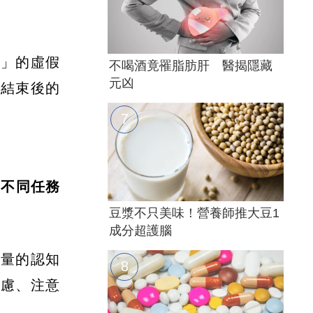
進」的虛假
不喝酒竟罹脂肪肝 醫揭隱藏
元凶
天結束後的
在不同任務
豆漿不只美味！營養師推大豆1
成分超護腦
大量的認知
焦慮、注意