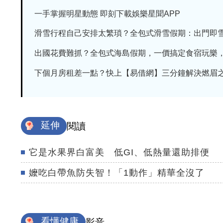
一手掌握明星動態 即刻下載娛樂星聞APP
滑雪行程自己安排太繁瑣？全包式滑雪假期：出門即雪場
出國花費難抓？全包式海島假期，一價搞定食宿玩樂，省
下個月房租差一點？快上【易借網】三分鐘解決燃眉
延伸
閱讀
它是水果界白富美 低GI、低熱量還助排便
嬤吃白帶魚防失智！「1動作」精華全沒了
看懂健康
影音