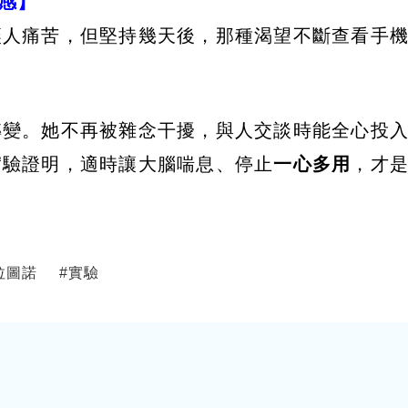
感】
讓人痛苦，但堅持幾天後，那種渴望不斷查看手
轉變。她不再被雜念干擾，與人交談時能全心投
實驗證明，適時讓大腦喘息、停止
一心多用
，才
拉圖諾
#
實驗