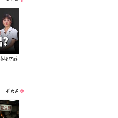
嚇壞求診
看更多