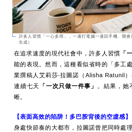
許多人習慣「一心多用」，一邊打電腦一邊回手機、開會同
生成）
在追求速度的現代社會中，許多人習慣
「
能的表現。然而，這種看似省時的「多工
業撰稿人艾莉莎‧拉圖諾（Alisha Rat
連續七天
「一次只做一件事」
。結果，她
晰。
【表面高效的陷阱！多巴胺背後的空虛感】
身處快節奏的大都市，拉圖諾曾把同時處