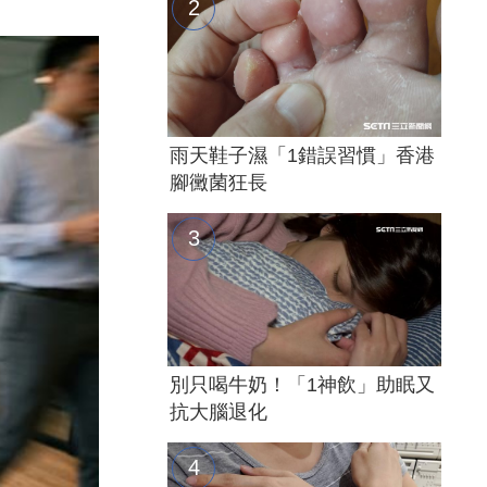
雨天鞋子濕「1錯誤習慣」香港
腳黴菌狂長
別只喝牛奶！「1神飲」助眠又
抗大腦退化