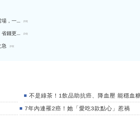
，一...
PR
錢更...
PR
之急
PR
不是綠茶！1飲品助抗癌、降血壓 能穩血
7年內連罹2癌！她「愛吃3款點心」惹禍