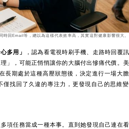
時回Email等，總以為這樣代表效率高，其實這對健康影響很大。
一心多用」
，認為看電視時刷手機、走路時回覆
處理」，可能正悄悄讓你的大腦付出慘痛代價。
unil）在長期處於這種高壓狀態後，決定進行一場大
不僅找回了久違的專注力，更發現自己的思維變
理多項任務當成一種本事。直到她發現自己連在