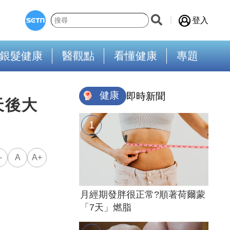
登入
銀髮健康
醫觀點
看懂健康
專題
健康
即時新聞
天後大
-
A
A+
月經期發胖很正常?順著荷爾蒙
「7天」燃脂