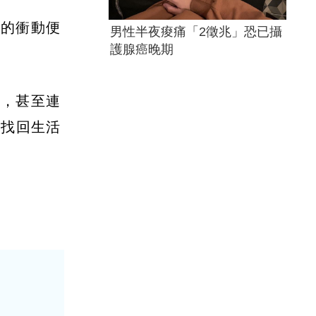
機的衝動便
男性半夜痠痛「2徵兆」恐已攝
護腺癌晚期
入，甚至連
是找回生活