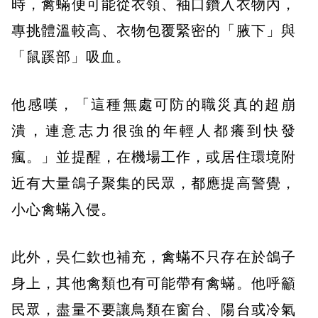
時，禽蟎便可能從衣領、袖口鑽入衣物內，
專挑體溫較高、衣物包覆緊密的「腋下」與
「鼠蹊部」吸血。
他感嘆，「這種無處可防的職災真的超崩
潰，連意志力很強的年輕人都癢到快發
瘋。」並提醒，在機場工作，或居住環境附
近有大量鴿子聚集的民眾，都應提高警覺，
小心禽蟎入侵。
此外，吳仁欽也補充，禽蟎不只存在於鴿子
身上，其他禽類也有可能帶有禽蟎。他呼籲
民眾，盡量不要讓鳥類在窗台、陽台或冷氣