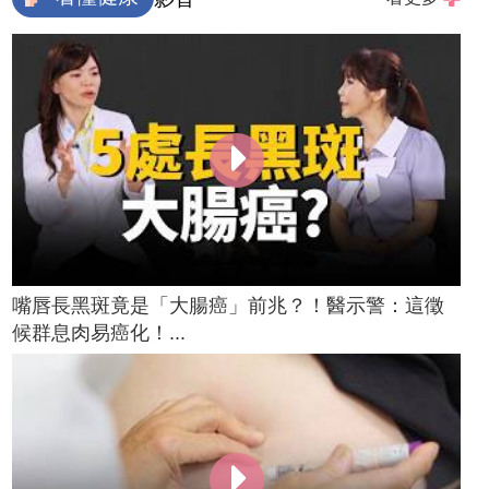
嘴唇長黑斑竟是「大腸癌」前兆？！醫示警：這徵
候群息肉易癌化！...