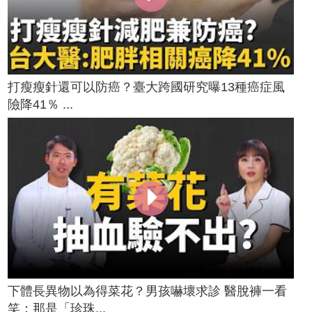
打瘦瘦針還可以防癌？臺大跨國研究曝13種癌症風
險降41％ ...
下體長異物以為得菜花？男孩嚇壞求診 醫脫褲一看
笑：那是「珍珠...