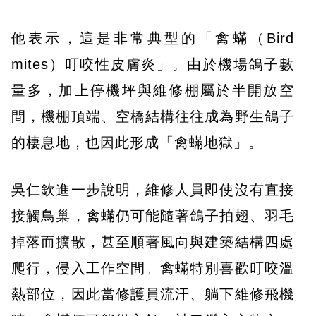
他表示，這是非常典型的「禽蟎（Bird
mites）叮咬性皮膚炎」。由於機場鴿子數
量多，加上停機坪與維修棚屬於半開放空
間，機棚頂端、空橋結構往往成為野生鴿子
的棲息地，也因此形成「禽蟎地獄」。
吳仁欽進一步說明，維修人員即使沒有直接
接觸鳥巢，禽蟎仍可能隨著鴿子拍翅、羽毛
掉落而擴散，甚至順著風向與建築結構四處
爬行，侵入工作空間。禽蟎特別喜歡叮咬溫
熱部位，因此當修護員流汗、躺下維修飛機