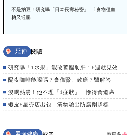
不是納豆！研究曝「日本長壽秘密」 1食物穩血
糖又通腸
延伸
閱讀
研究曝「1水果」能改善脂肪肝：6週就見效
隔夜咖啡能喝嗎？會傷腎、致癌？醫解答
沒喝熱湯！他不理「1症狀」 慘得食道癌
蝦皮5星夯店出包 漬物驗出防腐劑超標
看懂健康
影音
看更多