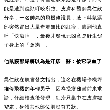
能是遭到蟲類叮咬所致。皮膚科醫師吳仁欽
分享，一名帥氣的飛機修護員，腋下與鼠蹊
部突然冒出大量奇癢無比的紅疹，癢到他直
呼「快瘋掉」，最後才發現元凶竟是野生鴿
子身上的「禽蟎」。
他鼠蹊部爆癢以為是汗疹 醫：被它吸血了
吳仁欽在臉書發文指出，這名在機場停機坪
維修飛機的年輕男子，因為搔癢難耐前來求
診，仔細檢查後發現，紅疹只集中在皮膚皺
褶處，身體其他部位則沒有異狀。