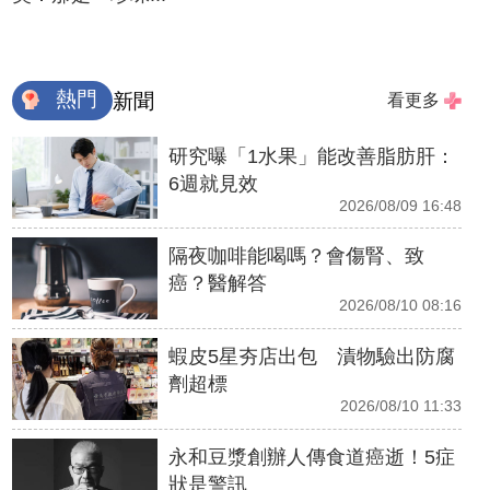
熱門
新聞
看更多
研究曝「1水果」能改善脂肪肝：
6週就見效
2026/08/09 16:48
隔夜咖啡能喝嗎？會傷腎、致
癌？醫解答
2026/08/10 08:16
蝦皮5星夯店出包 漬物驗出防腐
劑超標
2026/08/10 11:33
永和豆漿創辦人傳食道癌逝！5症
狀是警訊