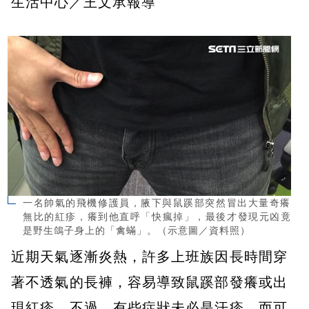
生活中心／王文承報導
一名帥氣的飛機修護員，腋下與鼠蹊部突然冒出大量奇癢
無比的紅疹，癢到他直呼「快瘋掉」，最後才發現元凶竟
是野生鴿子身上的「禽蟎」。（示意圖／資料照）
近期天氣逐漸炎熱，許多上班族因長時間穿
著不透氣的長褲，容易導致鼠蹊部發癢或出
現紅疹。不過，有些症狀未必是汗疹，而可