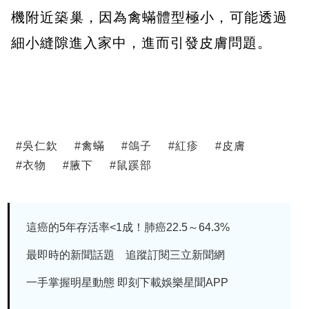
機附近築巢，因為禽蟎體型極小，可能透過
細小縫隙進入家中，進而引發皮膚問題。
#
吳仁欽
#
禽蟎
#
鴿子
#
紅疹
#
皮膚
#
衣物
#
腋下
#
鼠蹊部
這癌的5年存活率<1成！肺癌22.5～64.3%
最即時的新聞話題 追蹤訂閱三立新聞網
一手掌握明星動態 即刻下載娛樂星聞APP