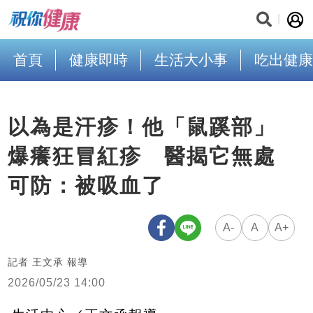
首頁
健康即時
生活大小事
吃出健康
以為是汗疹！他「鼠蹊部」
爆癢狂冒紅疹 醫揭它無處
可防：被吸血了
A-
A
A+
記者 王文承 報導
2026/05/23 14:00