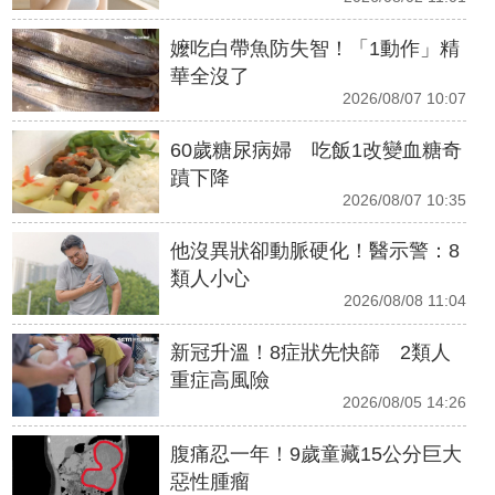
嬤吃白帶魚防失智！「1動作」精
華全沒了
2026/08/07 10:07
60歲糖尿病婦 吃飯1改變血糖奇
蹟下降
2026/08/07 10:35
他沒異狀卻動脈硬化！醫示警：8
類人小心
2026/08/08 11:04
新冠升溫！8症狀先快篩 2類人
重症高風險
2026/08/05 14:26
腹痛忍一年！9歲童藏15公分巨大
惡性腫瘤