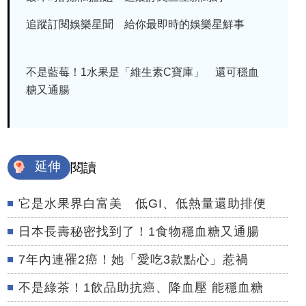
追蹤訂閱娛樂星聞 給你最即時的娛樂星鮮事
不是藍莓！1水果是「維生素C寶庫」 還可穩血
糖又通腸
延伸
閱讀
它是水果界白富美 低GI、低熱量還助排便
日本長壽秘密找到了！1食物穩血糖又通腸
7年內連罹2癌！她「愛吃3款點心」惹禍
不是綠茶！1飲品助抗癌、降血壓 能穩血糖