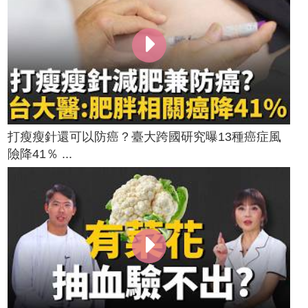
打瘦瘦針還可以防癌？臺大跨國研究曝13種癌症風
險降41％ ...