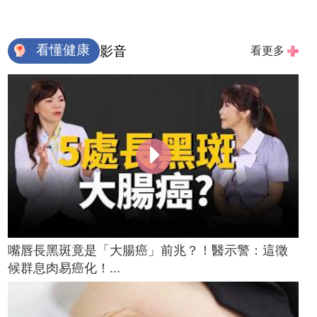
看懂健康
影音
看更多
嘴唇長黑斑竟是「大腸癌」前兆？！醫示警：這徵
候群息肉易癌化！...