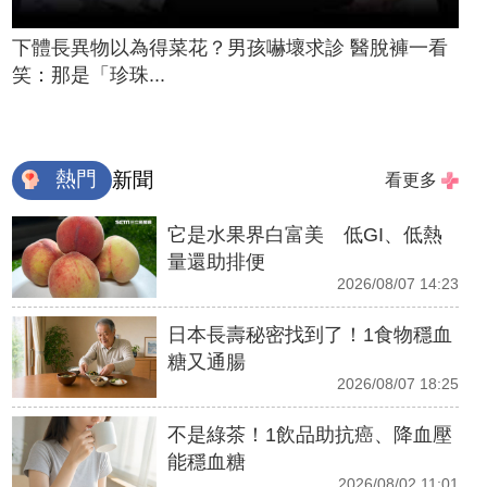
下體長異物以為得菜花？男孩嚇壞求診 醫脫褲一看
笑：那是「珍珠...
熱門
新聞
看更多
它是水果界白富美 低GI、低熱
量還助排便
2026/08/07 14:23
日本長壽秘密找到了！1食物穩血
糖又通腸
2026/08/07 18:25
不是綠茶！1飲品助抗癌、降血壓
能穩血糖
2026/08/02 11:01