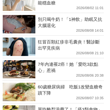
能穩血糖
2026/08/02 11:01
別只喝牛奶！「1神飲」助眠又抗
大腦退化
2026/08/08 14:01
狂冒百顆紅疹非毛囊炎！醫診斷
出罕見疾病
2026/08/08 21:10
7年內連罹2癌！她「愛吃3款點
心」惹禍
2026/08/06 20:38
60歲糖尿病婦 吃飯1改變血糖奇
蹟下降
2026/08/07 10:35
單吃酪梨浪費了！「搭3類食物」