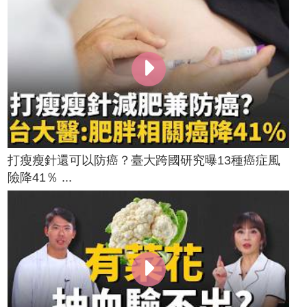
打瘦瘦針還可以防癌？臺大跨國研究曝13種癌症風
險降41％ ...