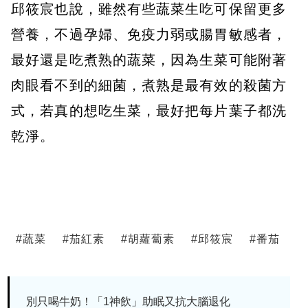
邱筱宸也說，雖然有些蔬菜生吃可保留更多
營養，不過孕婦、免疫力弱或腸胃敏感者，
最好還是吃煮熟的蔬菜，因為生菜可能附著
肉眼看不到的細菌，煮熟是最有效的殺菌方
式，若真的想吃生菜，最好把每片葉子都洗
乾淨。
#
蔬菜
#
茄紅素
#
胡蘿蔔素
#
邱筱宸
#
番茄
別只喝牛奶！「1神飲」助眠又抗大腦退化