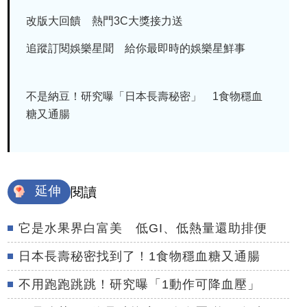
改版大回饋 熱門3C大獎接力送
追蹤訂閱娛樂星聞 給你最即時的娛樂星鮮事
不是納豆！研究曝「日本長壽秘密」 1食物穩血
糖又通腸
延伸
閱讀
它是水果界白富美 低GI、低熱量還助排便
日本長壽秘密找到了！1食物穩血糖又通腸
不用跑跑跳跳！研究曝「1動作可降血壓」