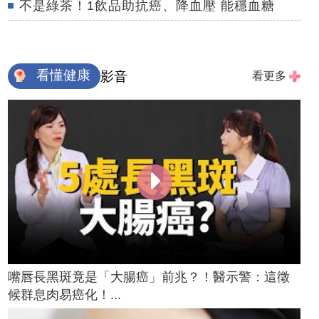
不是綠茶！1飲品助抗癌、降血壓 能穩血糖
看懂健康
影音
看更多
嘴唇長黑斑竟是「大腸癌」前兆？！醫示警：這徵
候群息肉易癌化！...