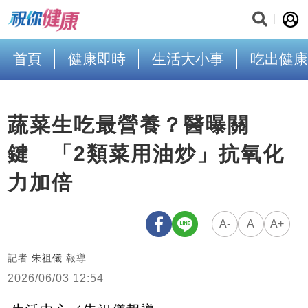
首頁
健康即時
生活大小事
吃出健康
蔬菜生吃最營養？醫曝關
鍵 「2類菜用油炒」抗氧化
力加倍
A-
A
A+
記者
朱祖儀
報導
2026/06/03 12:54