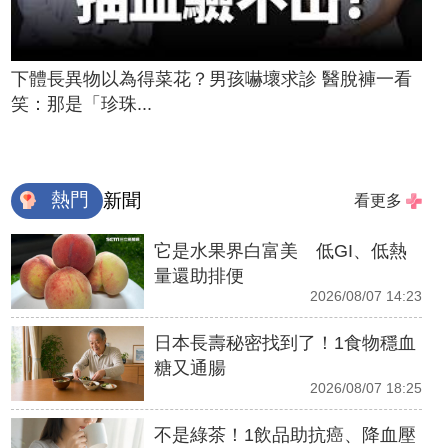
下體長異物以為得菜花？男孩嚇壞求診 醫脫褲一看
笑：那是「珍珠...
熱門
新聞
看更多
它是水果界白富美 低GI、低熱
量還助排便
2026/08/07 14:23
日本長壽秘密找到了！1食物穩血
糖又通腸
2026/08/07 18:25
不是綠茶！1飲品助抗癌、降血壓